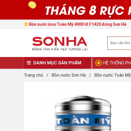
Bồn nước inox Toàn Mỹ 4000 lít F1420 đứng Sơn Hà
DANH MỤC SẢN PHẨM
HỆ THỐNG PH
Trang chủ
/
Bồn nước Sơn Hà
/
Bồn nước Toàn Mỹ