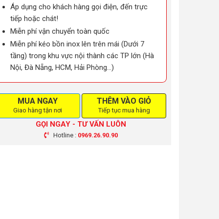
Áp dụng cho khách hàng gọi điện, đến trực
tiếp hoặc chát!
Miễn phí vận chuyển toàn quốc
Miễn phí kéo bồn inox lên trên mái (Dưới 7
tầng) trong khu vực nội thành các TP lớn (Hà
Nội, Đà Nẵng, HCM, Hải Phòng…)
MUA NGAY
THÊM VÀO GIỎ
Giao hàng tận nơi
Tiếp tục mua hàng
GỌI NGAY - TƯ VẤN LUÔN
Hotline :
0969.26.90.90