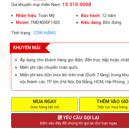
15.310.000đ
Giá khuyến mại miền Nam:
Nhãn hiệu
: Toàn Mỹ
Bảo hành
: 12 năm
Model
: TMD4000F1420
Kiểu dáng
: Bồn đứng
Tình trạng :
CÒN HÀNG
KHUYẾN MÃI
Áp dụng cho khách hàng gọi điện, đến trực tiếp hoặc chát
Miễn phí vận chuyển toàn quốc
Miễn phí kéo bồn inox lên trên mái (Dưới 7 tầng) trong kh
nội thành các TP lớn (Hà Nội, Đà Nẵng, HCM, Hải Phòng…)
MUA NGAY
THÊM VÀO GIỎ
Giao hàng tận nơi
Tiếp tục mua hàng
YÊU CẦU GỌI LẠI
Bấm vào đây để chúng tôi gọi lại cho bạn ngay