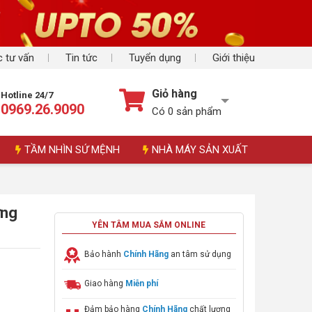
 tư vấn
Tin tức
Tuyển dụng
Giới thiệu
Giỏ hàng
Hotline 24/7
0969.26.9090
Có
0
sản phẩm
TẦM NHÌN SỨ MỆNH
NHÀ MÁY SẢN XUẤT
ứng
YÊN TÂM MUA SẮM ONLINE
Bảo hành
Chính Hãng
an tâm sử dụng
Giao hàng
Miễn phí
Đảm bảo hàng
Chính Hãng
chất lượng