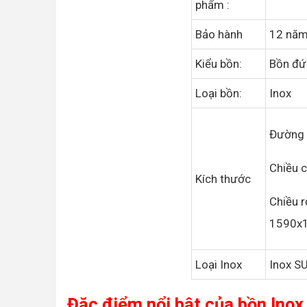
phẩm :
Bảo hành
12 nă
Kiểu bồn:
Bồn đ
Loại bồn:
Inox
Đường 
Chiều 
Kích thước
Chiều r
1590x
Loại Inox
Inox S
Đặc điểm nổi bật của bồn Ino