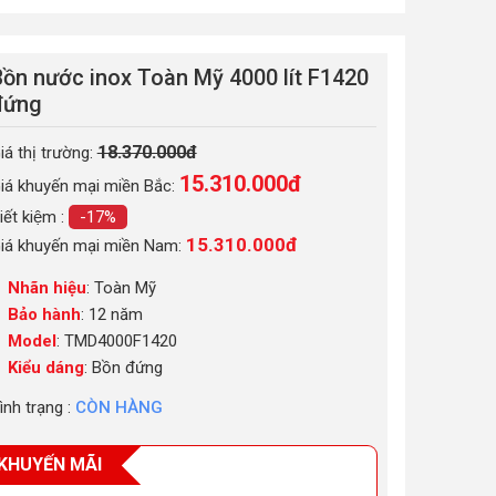
Bồn nước inox Toàn Mỹ 4000 lít F1420
đứng
18.370.000đ
iá thị trường:
15.310.000
đ
iá khuyến mại miền Bắc:
iết kiệm :
-17%
15.310.000đ
iá khuyến mại miền Nam:
Nhãn hiệu
: Toàn Mỹ
Bảo hành
: 12 năm
Model
: TMD4000F1420
Kiểu dáng
: Bồn đứng
ình trạng :
CÒN HÀNG
KHUYẾN MÃI