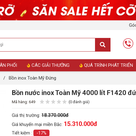
Góc
ÂN PHỐI
CÁC GIẢI THƯỞNG
QUÁ TRÌNH PHÁT TRIỂN
/
Bồn inox Toàn Mỹ Đứng
Bồn nước inox Toàn Mỹ 4000 lít F1420 đ
Mã hàng: 649
(0 đánh giá)
18.370.000đ
Giá thị trường:
15.310.000
đ
Giá khuyến mại miền Bắc:
Tiết kiệm :
-17%