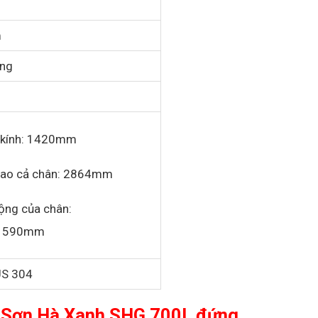
m
ứng
kính: 1420mm
cao cả chân: 2864mm
ộng của chân:
1590mm
US 304
x Sơn Hà Xanh SHG 700L đứng