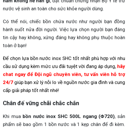
năm không hề han gỉ
, đạt chuẩn chứng nhận Bộ Y tế trữ
nước vệ sinh an toàn cho sức khỏe người dùng.
Có thể nói, chiếc bồn chứa nước như người bạn đồng
hành suốt nửa đời người. Việc lựa chọn người bạn đáng
tin cậy hay không, xứng đáng hay không phụ thuộc hoàn
toàn ở bạn!
Để chọn lựa bồn nước inox SHC tốt nhất phù hợp với nhu
cầu sử dụng kèm mức ưu đãi tuyệt vời đang áp dụng,
hãy
chat ngay
để Đội ngũ chuyên viên, tư vấn viên hỗ trợ
24/7
giúp bạn xử lý nỗi lo về nguồn nước gia đình và cung
cấp giải pháp tốt nhất nhé!
Chân đế vững chãi chắc chắn
Khi mua
bồn nước inox SHC 500L ngang (Φ720)
, sản
phẩm sẽ bao gồm 1 bồn nước và 1 kẹp chân đế đi kèm.