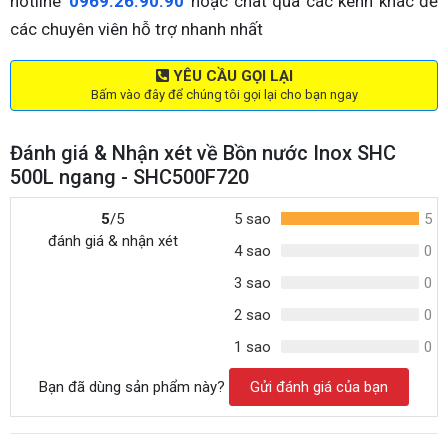
hotline
0969.26.90.90
hoặc chat qua các kênh khác để
các chuyên viên hỗ trợ nhanh nhất
YÊU CẦU GỌI LẠI
Bấm vào đây để chúng tôi gọi lại cho bạn ngay
Đánh giá & Nhận xét về Bồn nước Inox SHC
500L ngang - SHC500F720
5
/5
5 sao
5
đánh giá & nhận xét
4 sao
0
3 sao
0
2 sao
0
1 sao
0
Bạn đã dùng sản phẩm này?
Gửi đánh giá của bạn