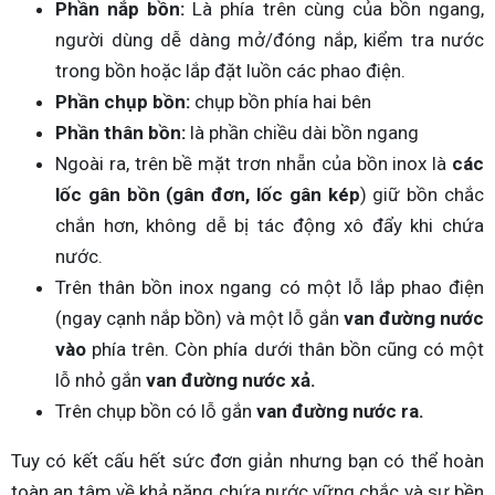
Phần nắp bồn:
Là phía trên cùng của bồn ngang,
người dùng dễ dàng mở/đóng nắp, kiểm tra nước
trong bồn hoặc lắp đặt luồn các phao điện.
Phần chụp bồn:
chụp bồn phía hai bên
Phần thân bồn:
là phần chiều dài bồn ngang
Ngoài ra, trên bề mặt trơn nhẵn của bồn inox là
các
lốc gân bồn (gân đơn, lốc gân kép
) giữ bồn chắc
chắn hơn, không dễ bị tác động xô đẩy khi chứa
nước.
Trên thân bồn inox ngang có một lỗ lắp phao điện
(ngay cạnh nắp bồn) và một lỗ gắn
van đường nước
vào
phía trên. Còn phía dưới thân bồn cũng có một
lỗ nhỏ gắn
van đường nước xả.
Trên chụp bồn có lỗ gắn
van đường nước ra.
Tuy có kết cấu hết sức đơn giản nhưng bạn có thể hoàn
toàn an tâm về khả năng chứa nước vững chắc và sự bền