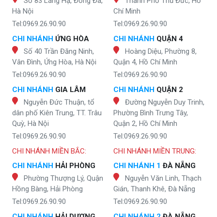
Số 83 Láng Hạ, Đống Đa,
Thành Phố Thủ Đức, Hồ
Hà Nội
Chí Minh
Tel:0969.26.90.90
Tel:0969.26.90.90
CHI NHÁNH
ỨNG HÒA
CHI NHÁNH
QUẬN 4
Số 40 Trần Đăng Ninh,
Hoàng Diệu, Phường 8,
Vân Đình, Ứng Hòa, Hà Nội
Quận 4, Hồ Chí Minh
Tel:0969.26.90.90
Tel:0969.26.90.90
CHI NHÁNH
GIA LÂM
CHI NHÁNH
QUẬN 2
Nguyễn Đức Thuận, tổ
Đường Nguyễn Duy Trinh,
dân phố Kiên Trung, TT. Trâu
Phường Bình Trưng Tây,
Quỳ, Hà Nội
Quận 2, Hồ Chí Minh
Tel:0969.26.90.90
Tel:0969.26.90.90
CHI NHÁNH MIỀN BẮC:
CHI NHÁNH MIỀN TRUNG:
CHI NHÁNH
HẢI PHÒNG
CHI NHÁNH 1
ĐÀ NẴNG
Phường Thượng Lý, Quận
Nguyễn Văn Linh, Thạch
Hồng Bàng, Hải Phòng
Gián, Thanh Khê, Đà Nẵng
Tel:0969.26.90.90
Tel:0969.26.90.90
CHI NHÁNH
HẢI DƯƠNG
CHI NHÁNH 2
ĐÀ NẴNG