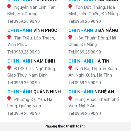
Nguyễn Văn Linh, Tân
Tôn Đức Thắng, Hoà
Bình, Hải Dương
Minh, Liên Chiểu, Đà Nẵng
Tel:0969.26.90.90
Tel:0969.26.90.90
CHI NHÁNH
VĨNH PHÚC
CHI NHÁNH 3
ĐÀ NẴNG
Tân Triều, Lập Thạch,
Hòa Thuận Đông, Hải
Vĩnh Phúc
Châu, Đà Nẵng
Tel:0969.26.90.90
Tel:0969.26.90.90
CHI NHÁNH
NAM ĐỊNH
CHI NHÁNH
HÀ TĨNH
ĐT489, TT. Ngô Đồng,
Ngã Ba, Thị trấn Xuân
Giao Thuỷ, Nam Định
An, Nghi Xuân, Hà Tĩnh
Tel:0969.26.90.90
Tel:0969.26.90.90
CHI NHÁNH
QUẢNG NINH
CHI NHÁNH
NGHỆ AN
Phường Đại Yên, Hạ
Hưng Phúc, Thành phố
Long, Quảng Ninh
Vinh, Nghệ An
Tel:0969.26.90.90
Tel:0969.26.90.90
Phương thức thanh toán :