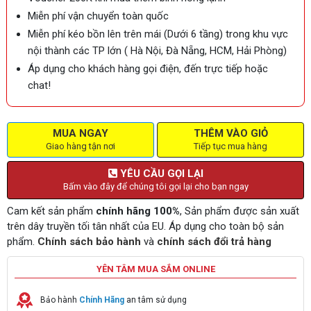
Miễn phí vận chuyển toàn quốc
Miễn phí kéo bồn lên trên mái (Dưới 6 tầng) trong khu vực
nội thành các TP lớn ( Hà Nội, Đà Nẵng, HCM, Hải Phòng)
Áp dụng cho khách hàng gọi điện, đến trực tiếp hoặc
chat!
MUA NGAY
THÊM VÀO GIỎ
Giao hàng tận nơi
Tiếp tục mua hàng
YÊU CẦU GỌI LẠI
Bấm vào đây để chúng tôi gọi lại cho bạn ngay
Cam kết sản phẩm
chính hãng 100%
, Sản phẩm được sản xuất
trên dây truyền tối tân nhất của EU. Áp dụng cho toàn bộ sản
phẩm.
Chính sách bảo hành
và
chính sách đổi trả hàng
YÊN TÂM MUA SẮM ONLINE
Bảo hành
Chính Hãng
an tâm sử dụng