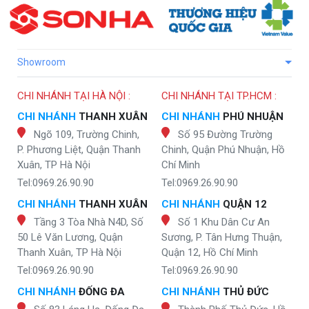
Showroom
CHI NHÁNH TẠI HÀ NỘI :
CHI NHÁNH TẠI TP.HCM :
CHI NHÁNH
THANH XUÂN
CHI NHÁNH
PHÚ NHUẬN
Ngõ 109, Trường Chinh,
Số 95 Đường Trường
P. Phương Liệt, Quận Thanh
Chinh, Quận Phú Nhuận, Hồ
Xuân, TP Hà Nội
Chí Minh
Tel:0969.26.90.90
Tel:0969.26.90.90
CHI NHÁNH
THANH XUÂN
CHI NHÁNH
QUẬN 12
Tầng 3 Tòa Nhà N4D, Số
Số 1 Khu Dân Cư An
50 Lê Văn Lương, Quận
Sương, P. Tân Hưng Thuận,
Thanh Xuân, TP Hà Nội
Quận 12, Hồ Chí Minh
Tel:0969.26.90.90
Tel:0969.26.90.90
CHI NHÁNH
ĐỐNG ĐA
CHI NHÁNH
THỦ ĐỨC