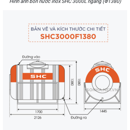
Hình ảnh bồn nước inox SHC 3000L ngang (Φ1380)