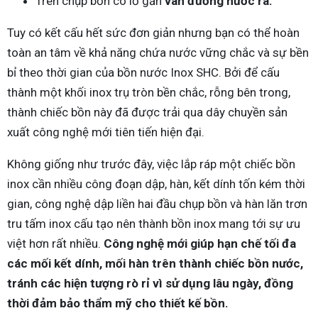
Trên chụp bồn có lỗ gắn
van đường nước ra.
Tuy có kết cấu hết sức đơn giản nhưng bạn có thể hoàn
toàn an tâm về khả năng chứa nước vững chắc và sự bền
bỉ theo thời gian của bồn nước Inox SHC. Bởi để cấu
thành một khối inox trụ tròn bền chắc, rỗng bên trong,
thành chiếc bồn này đã được trải qua dây chuyền sản
xuất công nghệ mới tiên tiến hiện đại.
Không giống như trước đây, việc lắp ráp một chiếc bồn
inox cần nhiều công đoạn dập, hàn, kết dính tốn kém thời
gian, công nghệ dập liền hai đầu chụp bồn và hàn lăn trơn
tru tấm inox cấu tạo nên thành bồn inox mang tới sự ưu
việt hơn rất nhiều.
Công nghệ mới giúp hạn chế tối đa
các mối kết dính, mối hàn trên thành chiếc bồn nước,
tránh các hiện tượng rò rỉ vì sử dụng lâu ngày, đồng
thời đảm bảo thẩm mỹ cho thiết kế bồn.