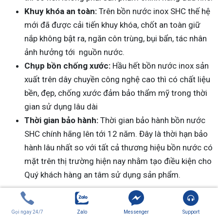
Khuy khóa an toàn:
Trên bồn nước inox SHC thế hệ
mới đã được cải tiến khuy khóa, chốt an toàn giữ
nắp không bật ra, ngăn côn trùng, bụi bẩn, tác nhân
ảnh hưởng tới nguồn nước.
Chụp bồn chống xước:
Hầu hết bồn nước inox sản
xuất trên dây chuyền công nghệ cao thì có chất liệu
bền, đẹp, chống xước đảm bảo thẩm mỹ trong thời
gian sử dụng lâu dài
Thời gian bảo hành:
Thời gian bảo hành bồn nước
SHC chính hãng lên tới 12 năm. Đây là thời hạn bảo
hành lâu nhất so với tất cả thương hiệu bồn nước có
mặt trên thị trường hiện nay nhằm tạo điều kiện cho
Quý khách hàng an tâm sử dụng sản phẩm.
Ngoài ra, nếu bạn quá bận rộn để trực tiếp đến cửa
hàng,
bạn hoàn toàn có thể mua online mà vẫn đảm
Gọi ngay 24/7
Zalo
Messenger
Support