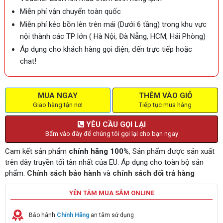
Miễn phí vận chuyển toàn quốc
Miễn phí kéo bồn lên trên mái (Dưới 6 tầng) trong khu vực
nội thành các TP lớn ( Hà Nội, Đà Nẵng, HCM, Hải Phòng)
Áp dụng cho khách hàng gọi điện, đến trực tiếp hoặc
chat!
MUA NGAY
THÊM VÀO GIỎ
Giao hàng tận nơi
Tiếp tục mua hàng
YÊU CẦU GỌI LẠI
Bấm vào đây để chúng tôi gọi lại cho bạn ngay
Cam kết sản phẩm
chính hãng 100%
, Sản phẩm được sản xuất
trên dây truyền tối tân nhất của EU. Áp dụng cho toàn bộ sản
phẩm.
Chính sách bảo hành
và
chính sách đổi trả hàng
YÊN TÂM MUA SẮM ONLINE
Bảo hành
Chính Hãng
an tâm sử dụng