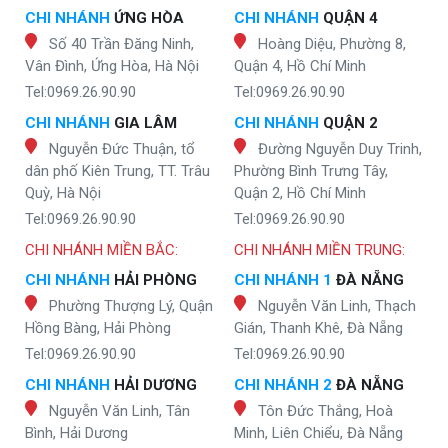
CHI NHÁNH
ỨNG HÒA
CHI NHÁNH
QUẬN 4
Số 40 Trần Đăng Ninh,
Hoàng Diệu, Phường 8,
Vân Đình, Ứng Hòa, Hà Nội
Quận 4, Hồ Chí Minh
Tel:0969.26.90.90
Tel:0969.26.90.90
CHI NHÁNH
GIA LÂM
CHI NHÁNH
QUẬN 2
Nguyễn Đức Thuận, tổ
Đường Nguyễn Duy Trinh,
dân phố Kiên Trung, TT. Trâu
Phường Bình Trưng Tây,
Quỳ, Hà Nội
Quận 2, Hồ Chí Minh
Tel:0969.26.90.90
Tel:0969.26.90.90
CHI NHÁNH MIỀN BẮC:
CHI NHÁNH MIỀN TRUNG:
CHI NHÁNH
HẢI PHÒNG
CHI NHÁNH 1
ĐÀ NẴNG
Phường Thượng Lý, Quận
Nguyễn Văn Linh, Thạch
Hồng Bàng, Hải Phòng
Gián, Thanh Khê, Đà Nẵng
Tel:0969.26.90.90
Tel:0969.26.90.90
CHI NHÁNH
HẢI DƯƠNG
CHI NHÁNH 2
ĐÀ NẴNG
Nguyễn Văn Linh, Tân
Tôn Đức Thắng, Hoà
Bình, Hải Dương
Minh, Liên Chiểu, Đà Nẵng