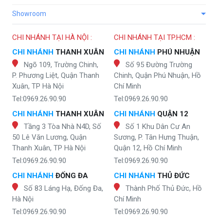
Showroom
CHI NHÁNH TẠI HÀ NỘI :
CHI NHÁNH TẠI TP.HCM :
CHI NHÁNH
THANH XUÂN
CHI NHÁNH
PHÚ NHUẬN
Ngõ 109, Trường Chinh,
Số 95 Đường Trường
P. Phương Liệt, Quận Thanh
Chinh, Quận Phú Nhuận, Hồ
Xuân, TP Hà Nội
Chí Minh
Tel:0969.26.90.90
Tel:0969.26.90.90
CHI NHÁNH
THANH XUÂN
CHI NHÁNH
QUẬN 12
Tầng 3 Tòa Nhà N4D, Số
Số 1 Khu Dân Cư An
50 Lê Văn Lương, Quận
Sương, P. Tân Hưng Thuận,
Thanh Xuân, TP Hà Nội
Quận 12, Hồ Chí Minh
Tel:0969.26.90.90
Tel:0969.26.90.90
CHI NHÁNH
ĐỐNG ĐA
CHI NHÁNH
THỦ ĐỨC
Số 83 Láng Hạ, Đống Đa,
Thành Phố Thủ Đức, Hồ
Hà Nội
Chí Minh
Tel:0969.26.90.90
Tel:0969.26.90.90