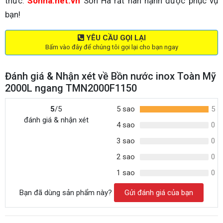
thức:
Sonha.net.vn
Sơn Hà rất hân hạnh được phục vụ
bạn!
YÊU CẦU GỌI LẠI
Bấm vào đây để chúng tôi gọi lại cho bạn ngay
Đánh giá & Nhận xét về Bồn nước inox Toàn Mỹ
2000L ngang TMN2000F1150
5
/5
5 sao
5
đánh giá & nhận xét
4 sao
0
3 sao
0
2 sao
0
1 sao
0
Bạn đã dùng sản phẩm này?
Gửi đánh giá của bạn