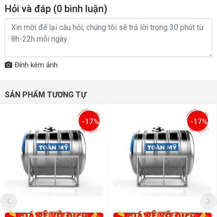
Hỏi và đáp (
0
bình luận)
Đính kèm ảnh
SẢN PHẨM TƯƠNG TỰ
-17%
-17%