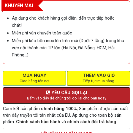
KHUYẾN MÃI
Áp dụng cho khách hàng gọi điện, đến trực tiếp hoặc
chát!
Miễn phí vận chuyển toàn quốc
Miễn phí kéo bồn inox lên trên mái (Dưới 7 tầng) trong khu
vực nội thành các TP lớn (Hà Nội, Đà Nẵng, HCM, Hải
Phòng…)
MUA NGAY
THÊM VÀO GIỎ
Giao hàng tận nơi
Tiếp tục mua hàng
YÊU CẦU GỌI LẠI
Bấm vào đây để chúng tôi gọi lại cho bạn ngay
Cam kết sản phẩm
chính hãng 100%
, Sản phẩm được sản xuất
trên dây truyền tối tân nhất của EU. Áp dụng cho toàn bộ sản
phẩm.
Chính sách bảo hành
và
chính sách đổi trả hàng