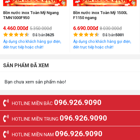
Bồn nước inox Toàn Mỹ Ngang
Bồn nước inox Toàn Mỹ 1500L
TMN1000F950
F1150 ngang
4.460.000đ
6.690.000đ
5.350.000đ
8.030.000đ
Đã bán
3625
Đã bán
5001
Áp dụng cho khách hàng gọi điện,
Áp dụng cho khách hàng gọi điện,
đến trực tiếp hoặc chát!
đến trực tiếp hoặc chát!
SẢN PHẨM ĐÃ XEM
Bạn chưa xem sản phẩm nào!
096.926.9090
HOTLINE MIỀN BẮC
096.926.9090
HOTLINE MIỀN TRUNG
096.926.9090
HOTLINE MIỀN NAM