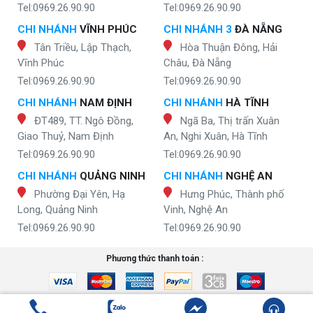
Tel:0969.26.90.90
Tel:0969.26.90.90
CHI NHÁNH
VĨNH PHÚC
CHI NHÁNH 3
ĐÀ NẴNG
Tân Triều, Lập Thạch,
Hòa Thuận Đông, Hải
Vĩnh Phúc
Châu, Đà Nẵng
Tel:0969.26.90.90
Tel:0969.26.90.90
CHI NHÁNH
NAM ĐỊNH
CHI NHÁNH
HÀ TĨNH
ĐT489, TT. Ngô Đồng,
Ngã Ba, Thị trấn Xuân
Giao Thuỷ, Nam Định
An, Nghi Xuân, Hà Tĩnh
Tel:0969.26.90.90
Tel:0969.26.90.90
CHI NHÁNH
QUẢNG NINH
CHI NHÁNH
NGHỆ AN
Phường Đại Yên, Hạ
Hưng Phúc, Thành phố
Long, Quảng Ninh
Vinh, Nghệ An
Tel:0969.26.90.90
Tel:0969.26.90.90
Phương thức thanh toán :