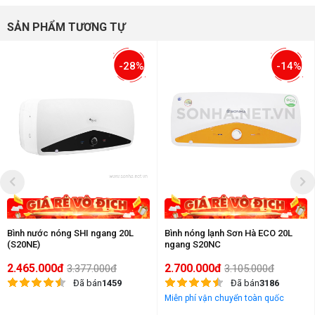
SẢN PHẨM TƯƠNG TỰ
-28%
-14%
Bình nước nóng SHI ngang 20L
Bình nóng lạnh Sơn Hà ECO 20L
(S20NE)
ngang S20NC
2.465.000đ
2.700.000đ
3.377.000đ
3.105.000đ
Đã bán
1459
Đã bán
3186
Miễn phí vận chuyển toàn quốc