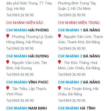
dân phố Kiên Trung, TT. Trâu
Phường Bình Trưng Tây,
Quỳ, Hà Nội
Quận 2, Hồ Chí Minh
Tel:0969.26.90.90
Tel:0969.26.90.90
CHI NHÁNH MIỀN BẮC:
CHI NHÁNH MIỀN TRUNG:
CHI NHÁNH
HẢI PHÒNG
CHI NHÁNH 1
ĐÀ NẴNG
Phường Thượng Lý, Quận
Nguyễn Văn Linh, Thạch
Hồng Bàng, Hải Phòng
Gián, Thanh Khê, Đà Nẵng
Tel:0969.26.90.90
Tel:0969.26.90.90
CHI NHÁNH
HẢI DƯƠNG
CHI NHÁNH 2
ĐÀ NẴNG
Nguyễn Văn Linh, Tân
Tôn Đức Thắng, Hoà
Bình, Hải Dương
Minh, Liên Chiểu, Đà Nẵng
Tel:0969.26.90.90
Tel:0969.26.90.90
CHI NHÁNH
VĨNH PHÚC
CHI NHÁNH 3
ĐÀ NẴNG
Tân Triều, Lập Thạch,
Hòa Thuận Đông, Hải
Vĩnh Phúc
Châu, Đà Nẵng
Tel:0969.26.90.90
Tel:0969.26.90.90
CHI NHÁNH
NAM ĐỊNH
CHI NHÁNH
HÀ TĨNH