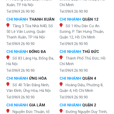
Xuân, TP Hà Nội
Chí Minh
Tel:0969.26.90.90
Tel:0969.26.90.90
CHI NHÁNH
THANH XUÂN
CHI NHÁNH
QUẬN 12
Tầng 3 Tòa Nhà N4D, Số
Số 1 Khu Dân Cư An
50 Lê Văn Lương, Quận
Sương, P. Tân Hưng Thuận,
Thanh Xuân, TP Hà Nội
Quận 12, Hồ Chí Minh
Tel:0969.26.90.90
Tel:0969.26.90.90
CHI NHÁNH
ĐỐNG ĐA
CHI NHÁNH
THỦ ĐỨC
Số 83 Láng Hạ, Đống Đa,
Thành Phố Thủ Đức, Hồ
Hà Nội
Chí Minh
Tel:0969.26.90.90
Tel:0969.26.90.90
CHI NHÁNH
ỨNG HÒA
CHI NHÁNH
QUẬN 4
Số 40 Trần Đăng Ninh,
Hoàng Diệu, Phường 8,
Vân Đình, Ứng Hòa, Hà Nội
Quận 4, Hồ Chí Minh
Tel:0969.26.90.90
Tel:0969.26.90.90
CHI NHÁNH
GIA LÂM
CHI NHÁNH
QUẬN 2
Nguyễn Đức Thuận, tổ
Đường Nguyễn Duy Trinh,