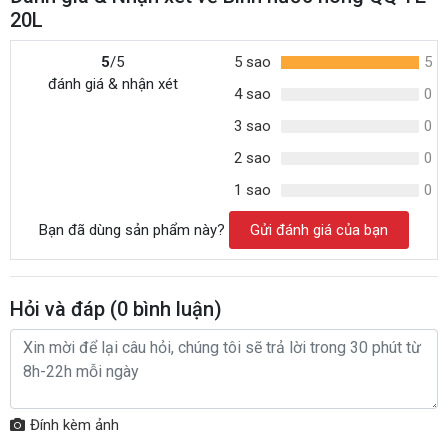
20L
5
/5
5 sao
5
đánh giá & nhận xét
4 sao
0
3 sao
0
2 sao
0
1 sao
0
Bạn đã dùng sản phẩm này?
Gửi đánh giá của bạn
Hỏi và đáp (
0
bình luận)
Đính kèm ảnh