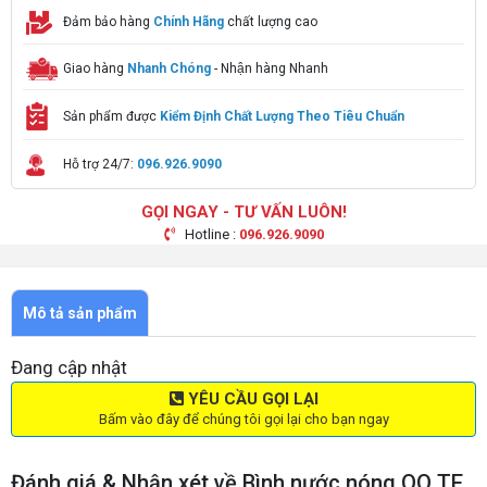
Đảm bảo hàng
Chính Hãng
chất lượng cao
Giao hàng
Nhanh Chóng
- Nhận hàng Nhanh
Sản phẩm được
Kiểm Định Chất Lượng Theo Tiêu Chuẩn
Hỗ trợ 24/7:
096.926.9090
GỌI NGAY - TƯ VẤN LUÔN!
Hotline :
096.926.9090
Mô tả sản phẩm
Đang cập nhật
YÊU CẦU GỌI LẠI
Bấm vào đây để chúng tôi gọi lại cho bạn ngay
Đánh giá & Nhận xét về Bình nước nóng QQ TE