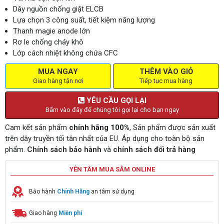
Dây nguồn chống giật ELCB
Lựa chọn 3 công suất, tiết kiệm năng lượng
Thanh magie anode lớn
Rơ le chống cháy khô
Lớp cách nhiệt không chứa CFC
MUA NGAY
THÊM VÀO GIỎ
Giao hàng tận nơi
Tiếp tục mua hàng
YÊU CẦU GỌI LẠI
Bấm vào đây để chúng tôi gọi lại cho bạn ngay
Cam kết sản phẩm
chính hãng 100%
, Sản phẩm được sản xuất
trên dây truyền tối tân nhất của EU. Áp dụng cho toàn bộ sản
phẩm.
Chính sách bảo hành
và
chính sách đổi trả hàng
YÊN TÂM MUA SẮM ONLINE
Bảo hành
Chính Hãng
an tâm sử dụng
Giao hàng
Miễn phí