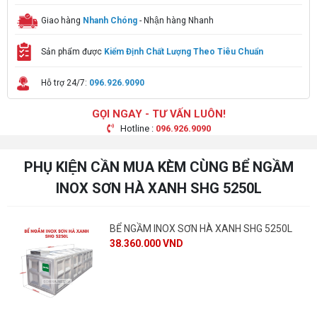
Giao hàng
Nhanh Chóng
- Nhận hàng Nhanh
Sản phẩm được
Kiểm Định Chất Lượng Theo Tiêu Chuẩn
Hỗ trợ 24/7:
096.926.9090
GỌI NGAY - TƯ VẤN LUÔN!
Hotline :
096.926.9090
PHỤ KIỆN CẦN MUA KÈM CÙNG BỂ NGẦM
INOX SƠN HÀ XANH SHG 5250L
BỂ NGẦM INOX SƠN HÀ XANH SHG 5250L
38.360.000 VND