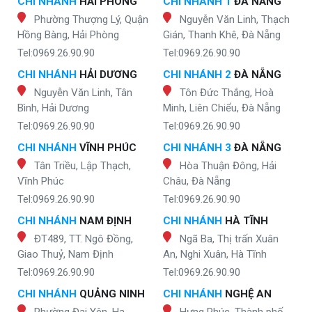
CHI NHÁNH
HẢI PHÒNG
CHI NHÁNH 1
ĐÀ NẴNG
Phường Thượng Lý, Quận
Nguyễn Văn Linh, Thạch
Hồng Bàng, Hải Phòng
Gián, Thanh Khê, Đà Nẵng
Tel:0969.26.90.90
Tel:0969.26.90.90
CHI NHÁNH
HẢI DƯƠNG
CHI NHÁNH 2
ĐÀ NẴNG
Nguyễn Văn Linh, Tân
Tôn Đức Thắng, Hoà
Bình, Hải Dương
Minh, Liên Chiểu, Đà Nẵng
Tel:0969.26.90.90
Tel:0969.26.90.90
CHI NHÁNH
VĨNH PHÚC
CHI NHÁNH 3
ĐÀ NẴNG
Tân Triều, Lập Thạch,
Hòa Thuận Đông, Hải
Vĩnh Phúc
Châu, Đà Nẵng
Tel:0969.26.90.90
Tel:0969.26.90.90
CHI NHÁNH
NAM ĐỊNH
CHI NHÁNH
HÀ TĨNH
ĐT489, TT. Ngô Đồng,
Ngã Ba, Thị trấn Xuân
Giao Thuỷ, Nam Định
An, Nghi Xuân, Hà Tĩnh
Tel:0969.26.90.90
Tel:0969.26.90.90
CHI NHÁNH
QUẢNG NINH
CHI NHÁNH
NGHỆ AN
Phường Đại Yên, Hạ
Hưng Phúc, Thành phố