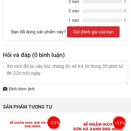
3 sao
0
2 sao
0
1 sao
0
Bạn đã dùng sản phẩm này?
Gửi đánh giá của bạn
Hỏi và đáp (
0
bình luận)
Đính kèm ảnh
SẢN PHẨM TƯƠNG TỰ
-17%
-17%