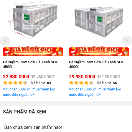
Bể Ngầm Inox Sơn Hà Xanh SHG
Bể Ngầm Inox Sơn Hà Xanh SHG
4500L
4000L
32.880.000đ
29.930.000đ
39.460.000đ
35.920.000đ
Đã bán
2103
Đã bán
2156
Voucher 500K khi mua thêm lọc
Voucher 500K khi mua thêm lọc
nước đầu nguồn UF
nước đầu nguồn UF
SẢN PHẨM ĐÃ XEM
Bạn chưa xem sản phẩm nào!