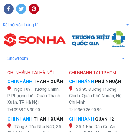
Kết nối với chúng tôi
Showroom
CHI NHÁNH TẠI HÀ NỘI :
CHI NHÁNH TẠI TP.HCM :
CHI NHÁNH
THANH XUÂN
CHI NHÁNH
PHÚ NHUẬN
Ngõ 109, Trường Chinh,
Số 95 Đường Trường
P. Phương Liệt, Quận Thanh
Chinh, Quận Phú Nhuận, Hồ
Xuân, TP Hà Nội
Chí Minh
Tel:0969.26.90.90
Tel:0969.26.90.90
CHI NHÁNH
THANH XUÂN
CHI NHÁNH
QUẬN 12
Tầng 3 Tòa Nhà N4D, Số
Số 1 Khu Dân Cư An