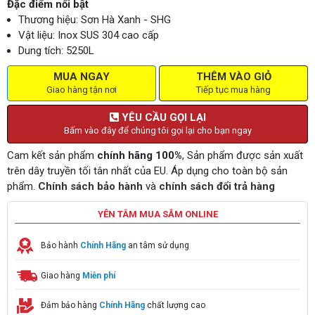
Đặc điểm nổi bật
Thương hiệu: Sơn Hà Xanh - SHG
Vật liệu: Inox SUS 304 cao cấp
Dung tích: 5250L
MUA NGAY
THÊM VÀO GIỎ
Giao hàng tận nơi
Tiếp tục mua hàng
YÊU CẦU GỌI LẠI
Bấm vào đây để chúng tôi gọi lại cho bạn ngay
Cam kết sản phẩm
chính hãng 100%
, Sản phẩm được sản xuất
trên dây truyền tối tân nhất của EU. Áp dụng cho toàn bộ sản
phẩm.
Chính sách bảo hành
và
chính sách đổi trả hàng
YÊN TÂM MUA SẮM ONLINE
Bảo hành
Chính Hãng
an tâm sử dụng
Giao hàng
Miễn phí
Đảm bảo hàng
Chính Hãng
chất lượng cao