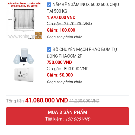
NẮP BỂ NGẦM INOX 600X600, CHỊU
TẢI 500 KG
1.970.000 VND
Giá gốc : 2.070.000 VND
Giảm: 100.000
Chọn sản phẩm khác
BỘ CHUYỂN MẠCH PHAO BƠM TỰ
ĐỘNG PHAOCM.2P
750.000 VND
Giá gốc : 800.000 VND
Giảm: 50.000
Chọn sản phẩm khác
41.080.000 VND
Tổng tiền
41.230.000 VND
MUA
3
SẢN PHẨM
Tiết kiệm :
150.000 VND