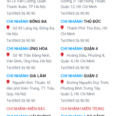
50 Lê Văn Lương, Quận
Sương, P. Tân Hưng Thuận,
Thanh Xuân, TP Hà Nội
Quận 12, Hồ Chí Minh
Tel:0969.26.90.90
Tel:0969.26.90.90
CHI NHÁNH
ĐỐNG ĐA
CHI NHÁNH
THỦ ĐỨC
Số 83 Láng Hạ, Đống Đa,
Thành Phố Thủ Đức, Hồ
Hà Nội
Chí Minh
Tel:0969.26.90.90
Tel:0969.26.90.90
CHI NHÁNH
ỨNG HÒA
CHI NHÁNH
QUẬN 4
Số 40 Trần Đăng Ninh,
Hoàng Diệu, Phường 8,
Vân Đình, Ứng Hòa, Hà Nội
Quận 4, Hồ Chí Minh
Tel:0969.26.90.90
Tel:0969.26.90.90
CHI NHÁNH
GIA LÂM
CHI NHÁNH
QUẬN 2
Nguyễn Đức Thuận, tổ
Đường Nguyễn Duy Trinh,
dân phố Kiên Trung, TT. Trâu
Phường Bình Trưng Tây,
Quỳ, Hà Nội
Quận 2, Hồ Chí Minh
Tel:0969.26.90.90
Tel:0969.26.90.90
CHI NHÁNH MIỀN BẮC:
CHI NHÁNH MIỀN TRUNG: