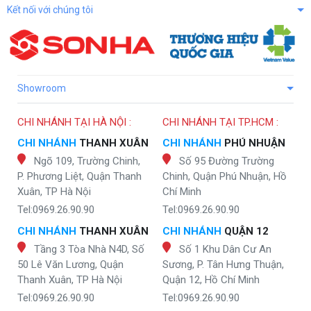
Kết nối với chúng tôi
Showroom
CHI NHÁNH TẠI HÀ NỘI :
CHI NHÁNH TẠI TP.HCM :
CHI NHÁNH
THANH XUÂN
CHI NHÁNH
PHÚ NHUẬN
Ngõ 109, Trường Chinh,
Số 95 Đường Trường
P. Phương Liệt, Quận Thanh
Chinh, Quận Phú Nhuận, Hồ
Xuân, TP Hà Nội
Chí Minh
Tel:0969.26.90.90
Tel:0969.26.90.90
CHI NHÁNH
THANH XUÂN
CHI NHÁNH
QUẬN 12
Tầng 3 Tòa Nhà N4D, Số
Số 1 Khu Dân Cư An
50 Lê Văn Lương, Quận
Sương, P. Tân Hưng Thuận,
Thanh Xuân, TP Hà Nội
Quận 12, Hồ Chí Minh
Tel:0969.26.90.90
Tel:0969.26.90.90