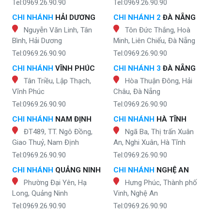
Tel:0969.26.90.90
Tel:0969.26.90.90
CHI NHÁNH
HẢI DƯƠNG
CHI NHÁNH 2
ĐÀ NẴNG
Nguyễn Văn Linh, Tân
Tôn Đức Thắng, Hoà
Bình, Hải Dương
Minh, Liên Chiểu, Đà Nẵng
Tel:0969.26.90.90
Tel:0969.26.90.90
CHI NHÁNH
VĨNH PHÚC
CHI NHÁNH 3
ĐÀ NẴNG
Tân Triều, Lập Thạch,
Hòa Thuận Đông, Hải
Vĩnh Phúc
Châu, Đà Nẵng
Tel:0969.26.90.90
Tel:0969.26.90.90
CHI NHÁNH
NAM ĐỊNH
CHI NHÁNH
HÀ TĨNH
ĐT489, TT. Ngô Đồng,
Ngã Ba, Thị trấn Xuân
Giao Thuỷ, Nam Định
An, Nghi Xuân, Hà Tĩnh
Tel:0969.26.90.90
Tel:0969.26.90.90
CHI NHÁNH
QUẢNG NINH
CHI NHÁNH
NGHỆ AN
Phường Đại Yên, Hạ
Hưng Phúc, Thành phố
Long, Quảng Ninh
Vinh, Nghệ An
Tel:0969.26.90.90
Tel:0969.26.90.90