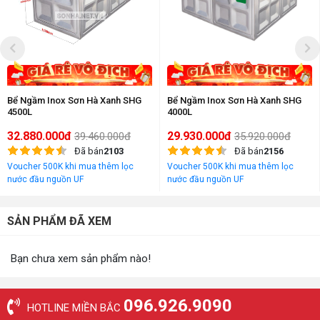
Bể Ngầm Inox Sơn Hà Xanh SHG
Bể Ngầm Inox Sơn Hà Xanh SHG
4500L
4000L
32.880.000đ
29.930.000đ
39.460.000đ
35.920.000đ
Đã bán
2103
Đã bán
2156
Voucher 500K khi mua thêm lọc
Voucher 500K khi mua thêm lọc
nước đầu nguồn UF
nước đầu nguồn UF
SẢN PHẨM ĐÃ XEM
Bạn chưa xem sản phẩm nào!
096.926.9090
HOTLINE MIỀN BẮC