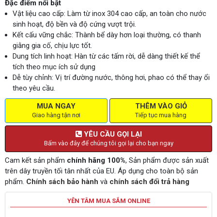
Đặc điểm nổi bật
Vật liệu cao cấp: Làm từ inox 304 cao cấp, an toàn cho nước
sinh hoạt, độ bền và độ cứng vượt trội.
Kết cấu vững chắc: Thành bể dày hơn loại thường, có thanh
giằng gia cố, chịu lực tốt.
Dung tích linh hoạt: Hàn từ các tấm rời, dễ dàng thiết kế thể
tích theo mục ích sử dụng
Dễ tùy chỉnh: Vị trí đường nước, thông hơi, phao có thể thay ổi
theo yêu cầu.
MUA NGAY
THÊM VÀO GIỎ
Giao hàng tận nơi
Tiếp tục mua hàng
YÊU CẦU GỌI LẠI
Bấm vào đây để chúng tôi gọi lại cho bạn ngay
Cam kết sản phẩm
chính hãng 100%
, Sản phẩm được sản xuất
trên dây truyền tối tân nhất của EU. Áp dụng cho toàn bộ sản
phẩm.
Chính sách bảo hành
và
chính sách đổi trả hàng
YÊN TÂM MUA SẮM ONLINE