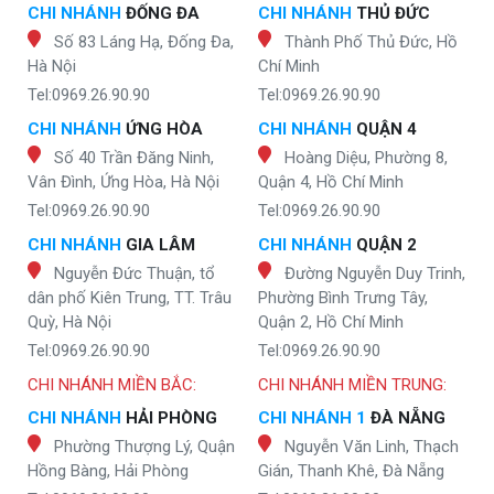
CHI NHÁNH
ĐỐNG ĐA
CHI NHÁNH
THỦ ĐỨC
Số 83 Láng Hạ, Đống Đa,
Thành Phố Thủ Đức, Hồ
Hà Nội
Chí Minh
Tel:0969.26.90.90
Tel:0969.26.90.90
CHI NHÁNH
ỨNG HÒA
CHI NHÁNH
QUẬN 4
Số 40 Trần Đăng Ninh,
Hoàng Diệu, Phường 8,
Vân Đình, Ứng Hòa, Hà Nội
Quận 4, Hồ Chí Minh
Tel:0969.26.90.90
Tel:0969.26.90.90
CHI NHÁNH
GIA LÂM
CHI NHÁNH
QUẬN 2
Nguyễn Đức Thuận, tổ
Đường Nguyễn Duy Trinh,
dân phố Kiên Trung, TT. Trâu
Phường Bình Trưng Tây,
Quỳ, Hà Nội
Quận 2, Hồ Chí Minh
Tel:0969.26.90.90
Tel:0969.26.90.90
CHI NHÁNH MIỀN BẮC:
CHI NHÁNH MIỀN TRUNG:
CHI NHÁNH
HẢI PHÒNG
CHI NHÁNH 1
ĐÀ NẴNG
Phường Thượng Lý, Quận
Nguyễn Văn Linh, Thạch
Hồng Bàng, Hải Phòng
Gián, Thanh Khê, Đà Nẵng