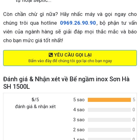
tự hoại septic…
Còn chần chừ gì nữa? Hãy nhấc máy và gọi ngay cho
chúng trôi qua hotline
0969.26.90.90
, bộ phận tư vấn
viên của ngành hàng sẽ giải đáp mọi thắc mắc và báo
cho bạn mức giá tốt nhất!
YÊU CẦU GỌI LẠI
Bấm vào đây để chúng tôi gọi lại cho bạn ngay
Đánh giá & Nhận xét về Bể ngầm inox Sơn Hà
SH 1500L
5
/5
5 sao
5
đánh giá & nhận xét
4 sao
0
3 sao
0
2 sao
0
1 sao
0