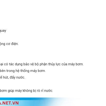
quay
ộng cơ điện.
oại có tác dụng bảo vệ bộ phận thủy lực của máy bơm.
bên trong hệ thống máy bơm.
 hút, đẩy nước.
.
y bơm giúp máy không bị rò rỉ nước.