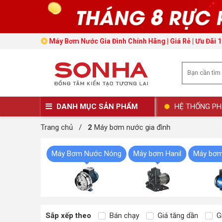
Máy Bơm Nước Gia Đình Chính Hãng | Giá Rẻ | Ưu Đãi 
DANH MỤC SẢN PHẨM
HỆ THỐNG PH
Trang chủ
/
2
Máy bơm nước gia đình
Máy Bơm Nước Nóng
Máy bơm Hanil
Máy bơm
Sắp xếp theo
Bán chạy
Giá tăng dần
Gi