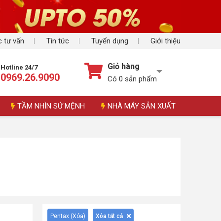
 tư vấn
Tin tức
Tuyển dụng
Giới thiệu
Giỏ hàng
Hotline 24/7
0969.26.9090
Có
0
sản phẩm
TẦM NHÌN SỨ MỆNH
NHÀ MÁY SẢN XUẤT
Pentax (
Xóa
)
Xóa tất cả