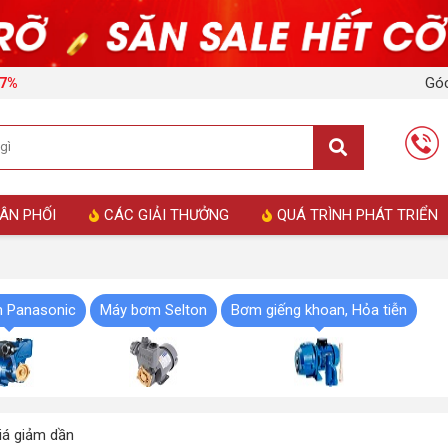
Góc
17%
ÂN PHỐI
CÁC GIẢI THƯỞNG
QUÁ TRÌNH PHÁT TRIỂN
 Panasonic
Máy bơm Selton
Bơm giếng khoan, Hỏa tiễn
á giảm dần