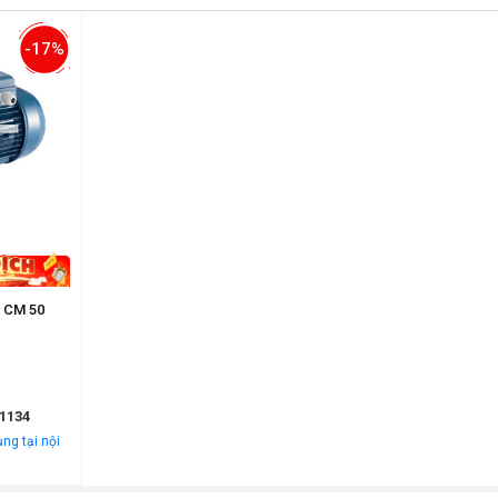
-17%
x CM 50
1134
ng tại nội