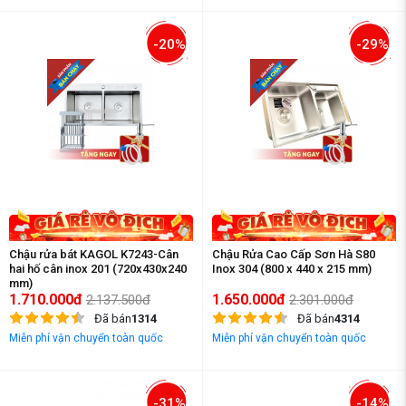
-20%
-29%
Chậu rửa bát KAGOL K7243-Cân
Chậu Rửa Cao Cấp Sơn Hà S80
hai hố cân inox 201 (720x430x240
Inox 304 (800 x 440 x 215 mm)
mm)
1.710.000đ
1.650.000đ
2.137.500đ
2.301.000đ
Đã bán
1314
Đã bán
4314
Miễn phí vận chuyển toàn quốc
Miễn phí vận chuyển toàn quốc
-31%
-14%