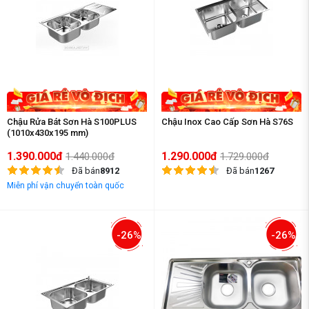
Chậu Rửa Bát Sơn Hà S100PLUS
Chậu Inox Cao Cấp Sơn Hà S76S
(1010x430x195 mm)
1.390.000đ
1.290.000đ
1.440.000đ
1.729.000đ
Đã bán
8912
Đã bán
1267
Miễn phí vận chuyển toàn quốc
-26%
-26%