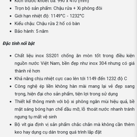
Kích thước khoét đá: 990 x 410 (mm)
Trọn bộ sản phẩm: Chậu rửa + Xi phông đôi
Giới hạn nhiệt độ: 1149°C - 1232°C
Kiểu chậu: Chậu rửa 2 hố có bàn
Bảo hành: 5 năm
Đặc tính nổi bật
Chất liệu inox SS201 chống ăn mòn tốt trong điều kiện
nguồn nước Việt Nam, bền đẹp như inox 304 nhưng có giá
thành rẻ hơn
Khả năng chịu nhiệt cực cao lên tới 1149 đến 1232 độ C
Công nghệ ép liền không hàn mài mang lại vẻ đẹp sang
trọng, hiện đại cho sản phẩm, tiện lợi trong sử dụng
Thiết kế thông minh với bộ xi phông ngăn mùi hiệu quả, bề
mặt sáng bóng hạn chế dầu mỡ, lỗ thoát nước nhanh tránh
ngưng tụ mất vệ sinh
Bộ vít gia định vị sản phẩm chắc chắn mà không cần thêm
keo hay dụng cụ dán trong quá trình lắp đặt