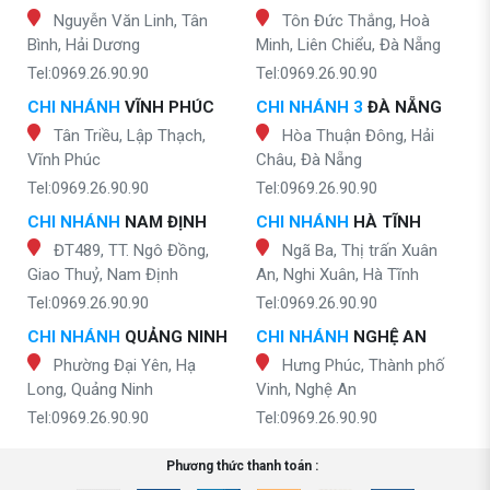
Nguyễn Văn Linh, Tân
Tôn Đức Thắng, Hoà
Bình, Hải Dương
Minh, Liên Chiểu, Đà Nẵng
Tel:0969.26.90.90
Tel:0969.26.90.90
CHI NHÁNH
VĨNH PHÚC
CHI NHÁNH 3
ĐÀ NẴNG
Tân Triều, Lập Thạch,
Hòa Thuận Đông, Hải
Vĩnh Phúc
Châu, Đà Nẵng
Tel:0969.26.90.90
Tel:0969.26.90.90
CHI NHÁNH
NAM ĐỊNH
CHI NHÁNH
HÀ TĨNH
ĐT489, TT. Ngô Đồng,
Ngã Ba, Thị trấn Xuân
Giao Thuỷ, Nam Định
An, Nghi Xuân, Hà Tĩnh
Tel:0969.26.90.90
Tel:0969.26.90.90
CHI NHÁNH
QUẢNG NINH
CHI NHÁNH
NGHỆ AN
Phường Đại Yên, Hạ
Hưng Phúc, Thành phố
Long, Quảng Ninh
Vinh, Nghệ An
Tel:0969.26.90.90
Tel:0969.26.90.90
Phương thức thanh toán :