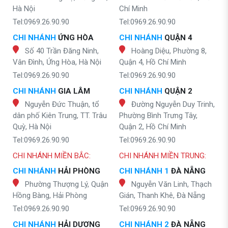
Hà Nội
Chí Minh
Tel:0969.26.90.90
Tel:0969.26.90.90
CHI NHÁNH
ỨNG HÒA
CHI NHÁNH
QUẬN 4
Số 40 Trần Đăng Ninh,
Hoàng Diệu, Phường 8,
Vân Đình, Ứng Hòa, Hà Nội
Quận 4, Hồ Chí Minh
Tel:0969.26.90.90
Tel:0969.26.90.90
CHI NHÁNH
GIA LÂM
CHI NHÁNH
QUẬN 2
Nguyễn Đức Thuận, tổ
Đường Nguyễn Duy Trinh,
dân phố Kiên Trung, TT. Trâu
Phường Bình Trưng Tây,
Quỳ, Hà Nội
Quận 2, Hồ Chí Minh
Tel:0969.26.90.90
Tel:0969.26.90.90
CHI NHÁNH MIỀN BẮC:
CHI NHÁNH MIỀN TRUNG:
CHI NHÁNH
HẢI PHÒNG
CHI NHÁNH 1
ĐÀ NẴNG
Phường Thượng Lý, Quận
Nguyễn Văn Linh, Thạch
Hồng Bàng, Hải Phòng
Gián, Thanh Khê, Đà Nẵng
Tel:0969.26.90.90
Tel:0969.26.90.90
CHI NHÁNH
HẢI DƯƠNG
CHI NHÁNH 2
ĐÀ NẴNG