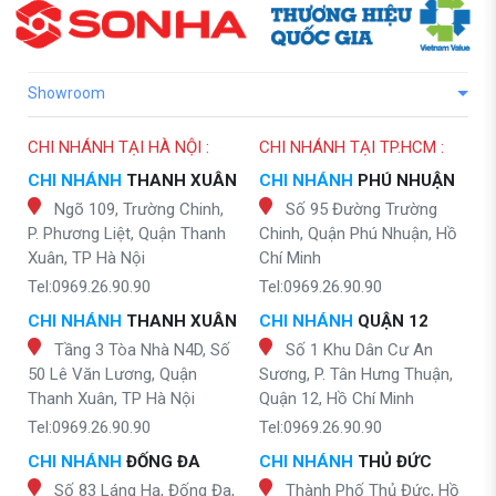
Showroom
CHI NHÁNH TẠI HÀ NỘI :
CHI NHÁNH TẠI TP.HCM :
CHI NHÁNH
THANH XUÂN
CHI NHÁNH
PHÚ NHUẬN
Ngõ 109, Trường Chinh,
Số 95 Đường Trường
P. Phương Liệt, Quận Thanh
Chinh, Quận Phú Nhuận, Hồ
Xuân, TP Hà Nội
Chí Minh
Tel:0969.26.90.90
Tel:0969.26.90.90
CHI NHÁNH
THANH XUÂN
CHI NHÁNH
QUẬN 12
Tầng 3 Tòa Nhà N4D, Số
Số 1 Khu Dân Cư An
50 Lê Văn Lương, Quận
Sương, P. Tân Hưng Thuận,
Thanh Xuân, TP Hà Nội
Quận 12, Hồ Chí Minh
Tel:0969.26.90.90
Tel:0969.26.90.90
CHI NHÁNH
ĐỐNG ĐA
CHI NHÁNH
THỦ ĐỨC
Số 83 Láng Hạ, Đống Đa,
Thành Phố Thủ Đức, Hồ