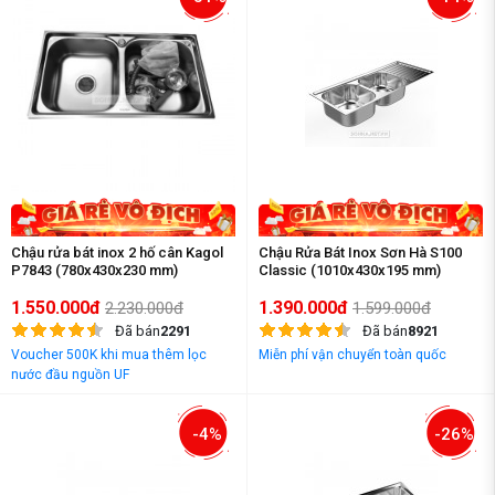
Chậu rửa bát inox 2 hố cân Kagol
Chậu Rửa Bát Inox Sơn Hà S100
P7843 (780x430x230 mm)
Classic (1010x430x195 mm)
1.550.000đ
1.390.000đ
2.230.000đ
1.599.000đ
Đã bán
2291
Đã bán
8921
Voucher 500K khi mua thêm lọc
Miễn phí vận chuyển toàn quốc
nước đầu nguồn UF
-4%
-26%