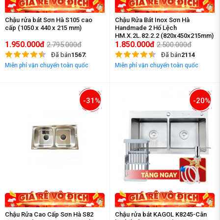
Chậu rửa bát Sơn Hà S105 cao
Chậu Rửa Bát Inox Sơn Hà
cấp (1050 x 440 x 215 mm)
Handmade 2 Hố Lệch
HM.X.2L.82.2.2 (820x450x215mm)
1.950.000đ
1.850.000đ
2.795.000đ
2.500.000đ
Đã bán
15672
Đã bán
2114
Miễn phí vận chuyển toàn quốc
Miễn phí vận chuyển toàn quốc
-31%
-20%
Chậu Rửa Cao Cấp Sơn Hà S82
Chậu rửa bát KAGOL K8245-Cân