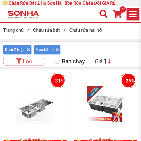
Chậu Rửa Bát 2 Hố Sơn Hà | Bồn Rửa Chén Đôi GIÁ RẺ
1
Trang chủ
/
Chậu rửa bát
/
Chậu rửa hai hố
Dưới 2 triệu
Xóa tất cả
Bán chạy
Giá
Lọc
-31%
-26%