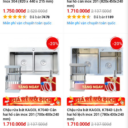
Inox 304 (820 x 440 x 215 mm)
hai hố cân inox 201 (820x450x240
mm)
1.750.000đ
1.710.000đ
2.520.000đ
2.137.500đ
Đã bán
7478
Đã bán
1189
Miễn phí vận chuyển toàn quốc
Miễn phí vận chuyển toàn quốc
-20%
-20%
Chậu rửa bát KAGOL K7040-Cân
Chậu rửa bát KAGOL K7843-Lệch
hai hố cân inox 201 (700x400x240
hai hố lệch inox 201 (780x430x240
mm)
mm)
1.710.000đ
1.710.000đ
2.137.500đ
2.137.500đ