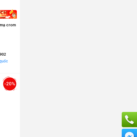
ng mạ crom
902
 quốc
-20%