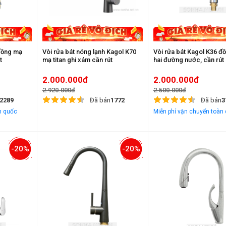
 đồng mạ
Vòi rửa bát nóng lạnh Kagol K70
Vòi rửa bát Kagol K36 đ
t
mạ titan ghi xám cần rút
hai đường nước, cần rút
2.000.000đ
2.000.000đ
2.920.000đ
2.500.000đ
2289
Đã bán
1772
Đã bán
3
n quốc
Miễn phí vận chuyển toàn
-20%
-20%