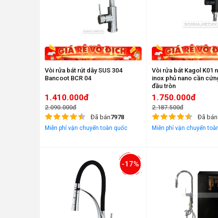
Vòi rửa bát rút dây SUS 304
Vòi rửa bát Kagol K01 
Bancoot BCR 04
inox phủ nano cần cứng
đầu tròn
1.410.000đ
1.750.000đ
2.090.000đ
2.187.500đ
Đã bán
7978
Đã bán
Miễn phí vận chuyển toàn quốc
Miễn phí vận chuyển toà
-17%