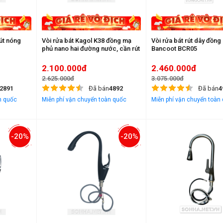
rút nóng
Vòi rửa bát Kagol K38 đồng mạ
Vòi rửa bát rút dây đồ
phủ nano hai đường nước, cần rút
Bancoot BCR05
2.100.000đ
2.460.000đ
2.625.000đ
3.075.000đ
2891
Đã bán
4892
Đã bán
4
n quốc
Miễn phí vận chuyển toàn quốc
Miễn phí vận chuyển toàn
-20%
-20%