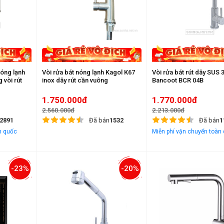
nóng lạnh
Vòi rửa bát nóng lạnh Kagol K67
Vòi rửa bát rút dây SUS
 vòi rút
inox dây rút cần vuông
Bancoot BCR 04B
1.750.000đ
1.770.000đ
2.560.000đ
2.213.000đ
2891
Đã bán
1532
Đã bán
1
n quốc
Miễn phí vận chuyển toàn
-23%
-20%