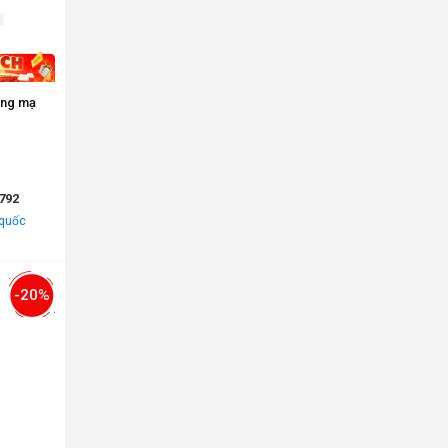
ồng mạ
792
 quốc
-20%