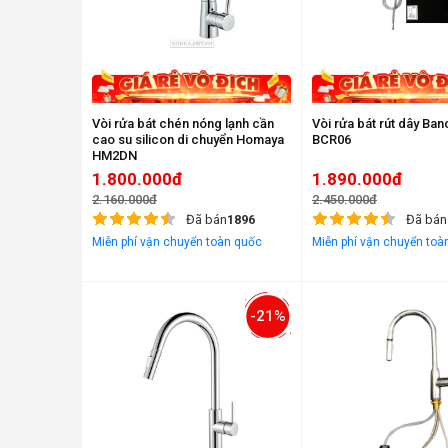
Vòi rửa bát chén nóng lạnh cần
Vòi rửa bát rút dây Ba
cao su silicon di chuyển Homaya
BCR06
HM2DN
1.800.000đ
1.890.000đ
2.160.000đ
2.450.000đ
Đã bán
1896
Đã bán
Miễn phí vận chuyển toàn quốc
Miễn phí vận chuyển toà
-21%