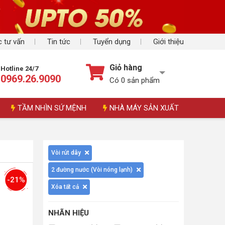
 tư vấn
Tin tức
Tuyển dụng
Giới thiệu
Giỏ hàng
Hotline 24/7
0969.26.9090
Có
0
sản phẩm
TẦM NHÌN SỨ MỆNH
NHÀ MÁY SẢN XUẤT
Vòi rút dây
2 đường nước (Vòi nóng lạnh)
-21%
Xóa tất cả
NHÃN HIỆU