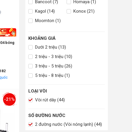
Bancoot (7)
Homaya (1)
Kagol (14)
Konox (21)
Moomton (1)
KHOẢNG GIÁ
 304 bóng
Dưới 2 triệu (13)
2 triệu - 3 triệu (10)
3 triệu - 5 triệu (26)
182
5 triệu - 8 triệu (1)
 quốc
LOẠI VÒI
-21%
Vòi rút dây (44)
SỐ ĐƯỜNG NƯỚC
2 đường nước (Vòi nóng lạnh) (44)