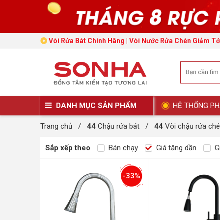
Vòi Rửa Bát Chính Hãng | Vòi Nước Rửa Chén Giảm Tơ
DANH MỤC SẢN PHẨM
HỆ THỐNG PH
Trang chủ
/
44
Chậu rửa bát
/
44
Vòi chậu rửa ch
Sắp xếp theo
Bán chạy
Giá tăng dần
Gi
-33%