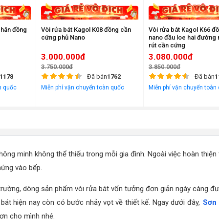
chân đồng
Vòi rửa bát Kagol K08 đồng cần
Vòi rửa bát Kagol K66 đ
cứng phủ Nano
nano đầu loe hai đường 
rút cần cứng
3.000.000đ
3.080.000đ
3.750.000đ
3.850.000đ
1178
Đã bán
1762
Đã bán
1
n quốc
Miễn phí vận chuyển toàn quốc
Miễn phí vận chuyển toàn
thông minh không thể thiếu trong mỗi gia đình. Ngoài việc hoàn thiện 
 hứng vào bếp.
 trường, dòng sản phẩm vòi rửa bát vốn tưởng đơn giản ngày càng đư
 bát hiện nay còn có bước nhảy vọt về thiết kế. Ngay dưới đây,
Sơn
hơn cho mình nhé.