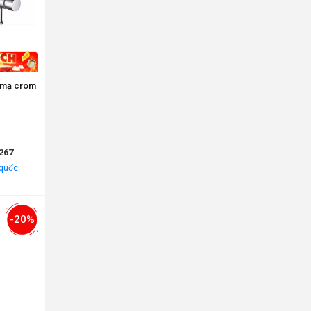
ng mạ crom
267
 quốc
-20%