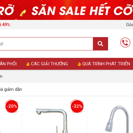
Góc
́i 49%
ÂN PHỐI
CÁC GIẢI THƯỞNG
QUÁ TRÌNH PHÁT TRIỂN
én
á giảm dần
-20%
-32%