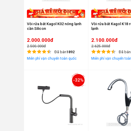
Vòi rửa bát Kagol K02 nóng lạnh
Vòi rửa bát Kagol K18 
cần Silicon
lạnh
2.000.000đ
2.100.000đ
2.500.000đ
2.625.000đ
Đã bán
1892
Đã bán
Miễn phí vận chuyển toàn quốc
Miễn phí vận chuyển toà
-32%