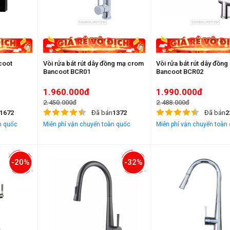
ncoot
Vòi rửa bát rút dây đồng mạ crom
Vòi rửa bát rút dây đồ
Bancoot BCR01
Bancoot BCR02
1.960.000đ
1.990.000đ
2.450.000đ
2.488.000đ
1672
Đã bán
1372
Đã bán
2
n quốc
Miễn phí vận chuyển toàn quốc
Miễn phí vận chuyển toàn
-20%
-32%