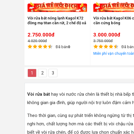
Vòi rửa bát nóng lạnh Kagol K72
Vòi rửa bát Kagol K06 
đồng mạ titan cần rút, 2 chế độ xả
cần cứng bóng
2.750.000đ
3.000.000đ
4.020.000đ
3.750.000đ
Đã bán
0
Đã bán
Miễn phí vận chuyển toà
1
2
3
Vòi rửa bát
hay vòi nước rửa chén là thiết bị nhà bếp 
không gian gia đình, giúp người nội trợ luôn đậm cảm
Theo thời gian, cùng sự phát triển không ngừng từ thị
nghi hơn, chất lượng hơn mà các thiết bị vòi chậu rửa
biết về vòi rửa chén, để có được lựa chọn chuẩn xác 