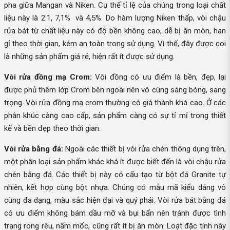
pha giữa Mangan và Niken. Cụ thể tỉ lệ của chúng trong loại chất
liệu này là 2:1, 7,1% và 4,5%. Do hàm lượng Niken thấp, vòi chậu
rửa bát từ chất liệu này có độ bền không cao, dễ bị ăn mòn, han
gỉ theo thời gian, kém an toàn trong sử dụng. Vì thế, đây được coi
là những sản phẩm giá rẻ, hiện rất ít được sử dụng.
Vòi rửa đồng mạ Crom:
Vòi đồng có ưu điểm là bền, đẹp, lại
được phủ thêm lớp Crom bên ngoài nên vô cùng sáng bóng, sang
trọng. Vòi rửa đồng mạ crom thường có giá thành khá cao. Ở các
phân khúc càng cao cấp, sản phẩm càng có sự tỉ mỉ trong thiết
kế và bền đẹp theo thời gian.
Vòi rửa bằng đá:
Ngoài các thiết bị vòi rửa chén thông dụng trên,
một phân loại sản phẩm khác khá ít được biết đến là vòi chậu rửa
chén bằng đá. Các thiết bị này có cấu tạo từ bột đá Granite tự
nhiên, kết hợp cùng bột nhựa. Chúng có mẫu mã kiểu dáng vô
cùng đa dạng, màu sắc hiện đại và quý phái. Vòi rửa bát bằng đá
có ưu điểm không bám dầu mỡ và bụi bẩn nên tránh được tình
trạng rong rêu, nấm mốc, cũng rất ít bị ăn mòn. Loạt đặc tính này