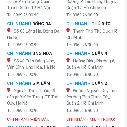
50 Lê Văn Lương, Quận
Sương, P. Tân Hưng Thuận,
Thanh Xuân, TP Hà Nội
Quận 12, Hồ Chí Minh
Tel:0969.26.90.90
Tel:0969.26.90.90
CHI NHÁNH
ĐỐNG ĐA
CHI NHÁNH
THỦ ĐỨC
Số 83 Láng Hạ, Đống Đa,
Thành Phố Thủ Đức, Hồ
Hà Nội
Chí Minh
Tel:0969.26.90.90
Tel:0969.26.90.90
CHI NHÁNH
ỨNG HÒA
CHI NHÁNH
QUẬN 4
Số 40 Trần Đăng Ninh,
Hoàng Diệu, Phường 8,
Vân Đình, Ứng Hòa, Hà Nội
Quận 4, Hồ Chí Minh
Tel:0969.26.90.90
Tel:0969.26.90.90
CHI NHÁNH
GIA LÂM
CHI NHÁNH
QUẬN 2
Nguyễn Đức Thuận, tổ
Đường Nguyễn Duy Trinh,
dân phố Kiên Trung, TT. Trâu
Phường Bình Trưng Tây,
Quỳ, Hà Nội
Quận 2, Hồ Chí Minh
Tel:0969.26.90.90
Tel:0969.26.90.90
CHI NHÁNH MIỀN BẮC:
CHI NHÁNH MIỀN TRUNG: