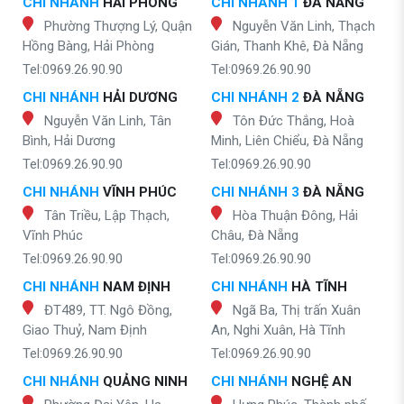
CHI NHÁNH
HẢI PHÒNG
CHI NHÁNH 1
ĐÀ NẴNG
Phường Thượng Lý, Quận
Nguyễn Văn Linh, Thạch
Hồng Bàng, Hải Phòng
Gián, Thanh Khê, Đà Nẵng
Tel:0969.26.90.90
Tel:0969.26.90.90
CHI NHÁNH
HẢI DƯƠNG
CHI NHÁNH 2
ĐÀ NẴNG
Nguyễn Văn Linh, Tân
Tôn Đức Thắng, Hoà
Bình, Hải Dương
Minh, Liên Chiểu, Đà Nẵng
Tel:0969.26.90.90
Tel:0969.26.90.90
CHI NHÁNH
VĨNH PHÚC
CHI NHÁNH 3
ĐÀ NẴNG
Tân Triều, Lập Thạch,
Hòa Thuận Đông, Hải
Vĩnh Phúc
Châu, Đà Nẵng
Tel:0969.26.90.90
Tel:0969.26.90.90
CHI NHÁNH
NAM ĐỊNH
CHI NHÁNH
HÀ TĨNH
ĐT489, TT. Ngô Đồng,
Ngã Ba, Thị trấn Xuân
Giao Thuỷ, Nam Định
An, Nghi Xuân, Hà Tĩnh
Tel:0969.26.90.90
Tel:0969.26.90.90
CHI NHÁNH
QUẢNG NINH
CHI NHÁNH
NGHỆ AN