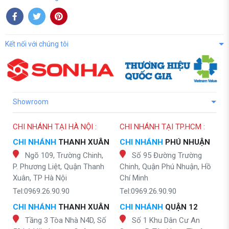
Kết nối với chúng tôi
Showroom
CHI NHÁNH TẠI HÀ NỘI :
CHI NHÁNH TẠI TP.HCM :
CHI NHÁNH
THANH XUÂN
CHI NHÁNH
PHÚ NHUẬN
Ngõ 109, Trường Chinh,
Số 95 Đường Trường
P. Phương Liệt, Quận Thanh
Chinh, Quận Phú Nhuận, Hồ
Xuân, TP Hà Nội
Chí Minh
Tel:0969.26.90.90
Tel:0969.26.90.90
CHI NHÁNH
THANH XUÂN
CHI NHÁNH
QUẬN 12
Tầng 3 Tòa Nhà N4D, Số
Số 1 Khu Dân Cư An