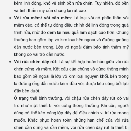
kém linh động, khó vệ sinh bồn rửa chén. Tuy nhiên, độ bền
và tính thẩm mỹ của chúng lại rất cao.
Vòi rửa mềm/ vòi cần mềm:
Là loại vòi có phần thân vòi
mềm dẻo, có thể tự động điều chỉnh để linh động trong quá
trình rửa, nhờ đó đem lại hiệu quả làm sạch cao hơn. Chúng
thường bao gồm lớp vỏ kim loại bên ngoài và đường gioăng
dẫn nước bên trong. Lớp vỏ ngoài đảm bảo tính thẩm mỹ
không có vai trò dẫn nước.
Vòi rửa chén dây rút:
Là sự kết hợp hoàn hảo giữa vòi rửa
chén cứng và mềm. Kết cấu của chúng vô cùng thông minh
bao gồm bề ngoài là lớp vỏ kim loại nguyên khối, bên trong
là đường ống dẫn nước kèm đầu vòi, được kéo căng bởi lực
đẩy bên dưới.
Ở trạng thái bình thường, vòi chậu rửa chén dây rút có vai
trò như một thiết bị vòi cứng thông thường. Khi cần, người
dùng có thể kéo căng lớp dây để điều chỉnh vị trí rửa mong
muốn. Khắc phục hoàn toàn những hạn chế của vòi rửa
chén cần cứng và cần mềm, vòi rửa chén dây rút là thiết bị