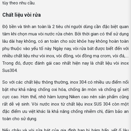
tùy theo nhu cầu.
Chất liệu vòi rửa
Độ bền và tính an toàn là 2 tiêu chí người dùng cần đặc biệt quan
tâm khi chọn mua vòi nước rửa chén. Bởi thời gian có thể sử dụng
lâu dài hay không, có an toàn cho sức khỏe hay không hoàn toàn
phụ thuộc vào yếu tố này. Ngày nay, vòi rửa bát được biết đến với
nhiều chất liệu như vòi inox, vòi đồng, vòi đồng mạ crom, vòi đá,....
Trong đó, được đánh gái cao nhất hiện nay là chất liệu vòi inox
Sus304.
So với các chất liệu thông thường, inox 304 có nhiều ưu điểm nổi
bật như khả năng chống oxi hóa, chống ăn mòn và chống gỉ sét
cực cao. Hơn thế, nhờ hàm lượng Niken cao nên sản phẩm cũng
rất dễ vệ sinh. Vòi nước inox từ chất liệu inox SUS 304 còn một
đặc điểm ưu việt khác là khả năng chống nhiễm chì, đảm bảo an
toàn cho sử dụng.
Nếu chậu và vòi rửa bát của gia đình bạn bị bám bẩn, vết ố lâu