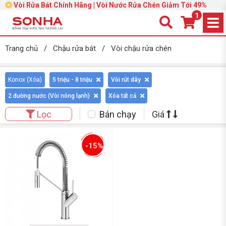
Vòi Rửa Bát Chính Hãng | Vòi Nước Rửa Chén Giảm Tới 49%
1
Trang chủ
/
Chậu rửa bát
/
Vòi chậu rửa chén
Konox (
Xóa
)
5 triệu - 8 triệu
Vòi rút dây
2 đường nước (Vòi nóng lạnh)
Xóa tất cả
Bán chạy
Giá
Lọc
-15%