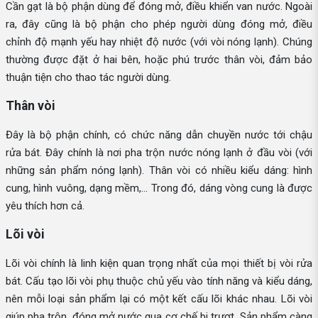
Cần gạt là bộ phận dùng để đóng mở, điều khiển van nước. Ngoài
ra, đây cũng là bộ phận cho phép người dùng đóng mở, điều
chỉnh độ mạnh yếu hay nhiệt độ nước (với vòi nóng lạnh). Chúng
thường được đặt ở hai bên, hoặc phú trước thân vòi, đảm bảo
thuận tiện cho thao tác người dùng.
Thân vòi
Đây là bộ phận chính, có chức năng dẫn chuyền nước tới chậu
rửa bát. Đây chính là nơi pha trộn nước nóng lạnh ở đầu vòi (với
những sản phẩm nóng lạnh). Thân vòi có nhiều kiểu dáng: hình
cung, hình vuông, dạng mềm,... Trong đó, dáng vòng cung là được
yêu thích hơn cả.
Lõi vòi
Lõi vòi chính là linh kiện quan trọng nhất của mọi thiết bị vòi rửa
bát. Cấu tạo lõi vòi phụ thuộc chủ yếu vào tính năng và kiểu dáng,
nên mỗi loại sản phẩm lại có một kết cấu lõi khác nhau. Lõi vòi
giúp pha trộn, đóng mở nước qua cơ chế bi trượt. Sản phẩm càng