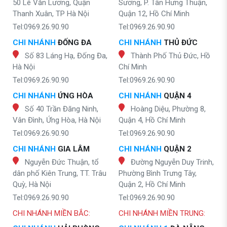
50 Lê Văn Lương, Quận
Sương, P. Tân Hưng Thuận,
Thanh Xuân, TP Hà Nội
Quận 12, Hồ Chí Minh
Tel:0969.26.90.90
Tel:0969.26.90.90
CHI NHÁNH
ĐỐNG ĐA
CHI NHÁNH
THỦ ĐỨC
Số 83 Láng Hạ, Đống Đa,
Thành Phố Thủ Đức, Hồ
Hà Nội
Chí Minh
Tel:0969.26.90.90
Tel:0969.26.90.90
CHI NHÁNH
ỨNG HÒA
CHI NHÁNH
QUẬN 4
Số 40 Trần Đăng Ninh,
Hoàng Diệu, Phường 8,
Vân Đình, Ứng Hòa, Hà Nội
Quận 4, Hồ Chí Minh
Tel:0969.26.90.90
Tel:0969.26.90.90
CHI NHÁNH
GIA LÂM
CHI NHÁNH
QUẬN 2
Nguyễn Đức Thuận, tổ
Đường Nguyễn Duy Trinh,
dân phố Kiên Trung, TT. Trâu
Phường Bình Trưng Tây,
Quỳ, Hà Nội
Quận 2, Hồ Chí Minh
Tel:0969.26.90.90
Tel:0969.26.90.90
CHI NHÁNH MIỀN BẮC:
CHI NHÁNH MIỀN TRUNG: