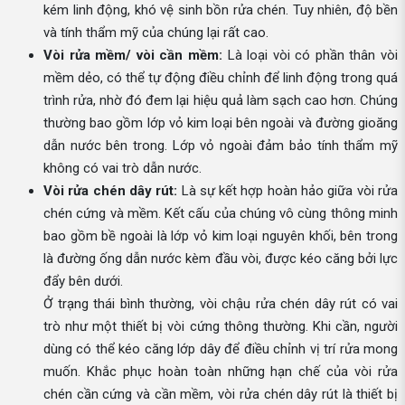
kém linh động, khó vệ sinh bồn rửa chén. Tuy nhiên, độ bền
và tính thẩm mỹ của chúng lại rất cao.
Vòi rửa mềm/ vòi cần mềm:
Là loại vòi có phần thân vòi
mềm dẻo, có thể tự động điều chỉnh để linh động trong quá
trình rửa, nhờ đó đem lại hiệu quả làm sạch cao hơn. Chúng
thường bao gồm lớp vỏ kim loại bên ngoài và đường gioăng
dẫn nước bên trong. Lớp vỏ ngoài đảm bảo tính thẩm mỹ
không có vai trò dẫn nước.
Vòi rửa chén dây rút:
Là sự kết hợp hoàn hảo giữa vòi rửa
chén cứng và mềm. Kết cấu của chúng vô cùng thông minh
bao gồm bề ngoài là lớp vỏ kim loại nguyên khối, bên trong
là đường ống dẫn nước kèm đầu vòi, được kéo căng bởi lực
đẩy bên dưới.
Ở trạng thái bình thường, vòi chậu rửa chén dây rút có vai
trò như một thiết bị vòi cứng thông thường. Khi cần, người
dùng có thể kéo căng lớp dây để điều chỉnh vị trí rửa mong
muốn. Khắc phục hoàn toàn những hạn chế của vòi rửa
chén cần cứng và cần mềm, vòi rửa chén dây rút là thiết bị