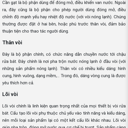
Cần gạt là bộ phận dùng để đóng mở, điều khiển van nước. Ngoài
ra, đây cũng là bộ phận cho phép người dùng đóng mở, điều
chỉnh độ mạnh yếu hay nhiệt độ nước (với vòi nóng lạnh). Chúng
thường được đặt ở hai bên, hoặc phú trước thân vòi, đảm bảo
thuận tiện cho thao tác người dùng.
Thân vòi
Đây là bộ phận chính, có chức năng dẫn chuyền nước tới chậu
rửa bát. Đây chính là nơi pha trộn nước nóng lạnh ở đầu vòi (với
những sản phẩm nóng lạnh). Thân vòi có nhiều kiểu dáng: hình
cung, hình vuông, dạng mềm,... Trong đó, dáng vòng cung là được
yêu thích hơn cả.
Lõi vòi
Lõi vòi chính là linh kiện quan trọng nhất của mọi thiết bị vòi rửa
bát. Cấu tạo lõi vòi phụ thuộc chủ yếu vào tính năng và kiểu dáng,
nên mỗi loại sản phẩm lại có một kết cấu lõi khác nhau. Lõi vòi
giúp pha trộn, đóng mở nước qua cơ chế bi trượt. Sản phẩm càng