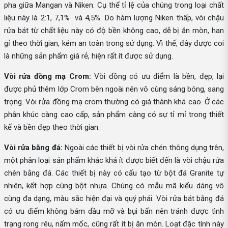
pha giữa Mangan và Niken. Cụ thể tỉ lệ của chúng trong loại chất
liệu này là 2:1, 7,1% và 4,5%. Do hàm lượng Niken thấp, vòi chậu
rửa bát từ chất liệu này có độ bền không cao, dễ bị ăn mòn, han
gỉ theo thời gian, kém an toàn trong sử dụng. Vì thế, đây được coi
là những sản phẩm giá rẻ, hiện rất ít được sử dụng.
Vòi rửa đồng mạ Crom:
Vòi đồng có ưu điểm là bền, đẹp, lại
được phủ thêm lớp Crom bên ngoài nên vô cùng sáng bóng, sang
trọng. Vòi rửa đồng mạ crom thường có giá thành khá cao. Ở các
phân khúc càng cao cấp, sản phẩm càng có sự tỉ mỉ trong thiết
kế và bền đẹp theo thời gian.
Vòi rửa bằng đá:
Ngoài các thiết bị vòi rửa chén thông dụng trên,
một phân loại sản phẩm khác khá ít được biết đến là vòi chậu rửa
chén bằng đá. Các thiết bị này có cấu tạo từ bột đá Granite tự
nhiên, kết hợp cùng bột nhựa. Chúng có mẫu mã kiểu dáng vô
cùng đa dạng, màu sắc hiện đại và quý phái. Vòi rửa bát bằng đá
có ưu điểm không bám dầu mỡ và bụi bẩn nên tránh được tình
trạng rong rêu, nấm mốc, cũng rất ít bị ăn mòn. Loạt đặc tính này