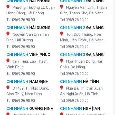
CHI NHÁNH
HẢI PHÒNG
CHI NHÁNH 1
ĐÀ NẴNG
Phường Thượng Lý, Quận
Nguyễn Văn Linh, Thạch
Hồng Bàng, Hải Phòng
Gián, Thanh Khê, Đà Nẵng
Tel:0969.26.90.90
Tel:0969.26.90.90
CHI NHÁNH
HẢI DƯƠNG
CHI NHÁNH 2
ĐÀ NẴNG
Nguyễn Văn Linh, Tân
Tôn Đức Thắng, Hoà
Bình, Hải Dương
Minh, Liên Chiểu, Đà Nẵng
Tel:0969.26.90.90
Tel:0969.26.90.90
CHI NHÁNH
VĨNH PHÚC
CHI NHÁNH 3
ĐÀ NẴNG
Tân Triều, Lập Thạch,
Hòa Thuận Đông, Hải
Vĩnh Phúc
Châu, Đà Nẵng
Tel:0969.26.90.90
Tel:0969.26.90.90
CHI NHÁNH
NAM ĐỊNH
CHI NHÁNH
HÀ TĨNH
ĐT489, TT. Ngô Đồng,
Ngã Ba, Thị trấn Xuân
Giao Thuỷ, Nam Định
An, Nghi Xuân, Hà Tĩnh
Tel:0969.26.90.90
Tel:0969.26.90.90
CHI NHÁNH
QUẢNG NINH
CHI NHÁNH
NGHỆ AN