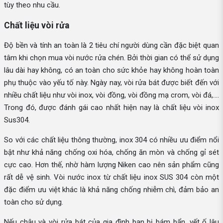
tùy theo nhu cầu.
Chất liệu vòi rửa
Độ bền và tính an toàn là 2 tiêu chí người dùng cần đặc biệt quan
tâm khi chọn mua vòi nước rửa chén. Bởi thời gian có thể sử dụng
lâu dài hay không, có an toàn cho sức khỏe hay không hoàn toàn
phụ thuộc vào yếu tố này. Ngày nay, vòi rửa bát được biết đến với
nhiều chất liệu như vòi inox, vòi đồng, vòi đồng mạ crom, vòi đá,....
Trong đó, được đánh gái cao nhất hiện nay là chất liệu vòi inox
Sus304.
So với các chất liệu thông thường, inox 304 có nhiều ưu điểm nổi
bật như khả năng chống oxi hóa, chống ăn mòn và chống gỉ sét
cực cao. Hơn thế, nhờ hàm lượng Niken cao nên sản phẩm cũng
rất dễ vệ sinh. Vòi nước inox từ chất liệu inox SUS 304 còn một
đặc điểm ưu việt khác là khả năng chống nhiễm chì, đảm bảo an
toàn cho sử dụng.
Nếu chậu và vòi rửa bát của gia đình bạn bị bám bẩn, vết ố lâu