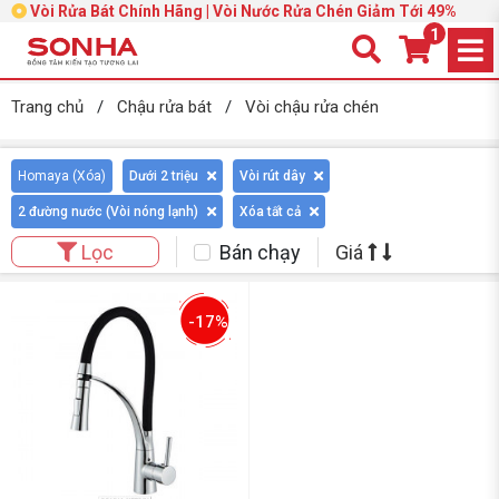
Vòi Rửa Bát Chính Hãng | Vòi Nước Rửa Chén Giảm Tới 49%
1
Trang chủ
/
Chậu rửa bát
/
Vòi chậu rửa chén
Homaya (
Xóa
)
Dưới 2 triệu
Vòi rút dây
2 đường nước (Vòi nóng lạnh)
Xóa tất cả
Bán chạy
Giá
Lọc
-17%