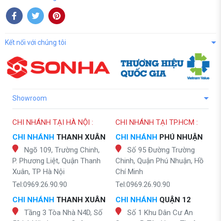
Kết nối với chúng tôi
Showroom
CHI NHÁNH TẠI HÀ NỘI :
CHI NHÁNH TẠI TP.HCM :
CHI NHÁNH
THANH XUÂN
CHI NHÁNH
PHÚ NHUẬN
Ngõ 109, Trường Chinh,
Số 95 Đường Trường
P. Phương Liệt, Quận Thanh
Chinh, Quận Phú Nhuận, Hồ
Xuân, TP Hà Nội
Chí Minh
Tel:0969.26.90.90
Tel:0969.26.90.90
CHI NHÁNH
THANH XUÂN
CHI NHÁNH
QUẬN 12
Tầng 3 Tòa Nhà N4D, Số
Số 1 Khu Dân Cư An