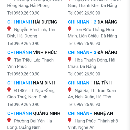
Hồng Bàng, Hải Phòng
Gián, Thanh Khê, Đà Nẵng
Tel:0969.26.90.90
Tel:0969.26.90.90
CHI NHÁNH
HẢI DƯƠNG
CHI NHÁNH 2
ĐÀ NẴNG
Nguyễn Văn Linh, Tân
Tôn Đức Thắng, Hoà
Bình, Hải Dương
Minh, Liên Chiểu, Đà Nẵng
Tel:0969.26.90.90
Tel:0969.26.90.90
CHI NHÁNH
VĨNH PHÚC
CHI NHÁNH 3
ĐÀ NẴNG
Tân Triều, Lập Thạch,
Hòa Thuận Đông, Hải
Vĩnh Phúc
Châu, Đà Nẵng
Tel:0969.26.90.90
Tel:0969.26.90.90
CHI NHÁNH
NAM ĐỊNH
CHI NHÁNH
HÀ TĨNH
ĐT489, TT. Ngô Đồng,
Ngã Ba, Thị trấn Xuân
Giao Thuỷ, Nam Định
An, Nghi Xuân, Hà Tĩnh
Tel:0969.26.90.90
Tel:0969.26.90.90
CHI NHÁNH
QUẢNG NINH
CHI NHÁNH
NGHỆ AN
Phường Đại Yên, Hạ
Hưng Phúc, Thành phố
Long, Quảng Ninh
Vinh, Nghệ An