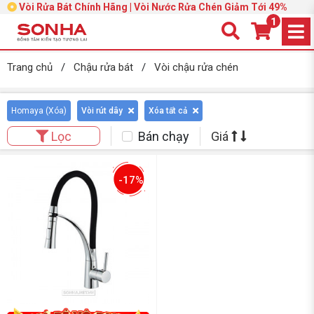
Vòi Rửa Bát Chính Hãng | Vòi Nước Rửa Chén Giảm Tới 49%
1
Trang chủ
/
Chậu rửa bát
/
Vòi chậu rửa chén
Homaya (
Xóa
)
Vòi rút dây
Xóa tất cả
Bán chạy
Giá
Lọc
-17%