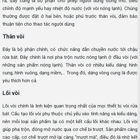
ra, đây cũng là bộ phận cho phép người dùng đóng mở, điều
chỉnh độ mạnh yếu hay nhiệt độ nước (với vòi nóng lạnh). Chúng
thường được đặt ở hai bên, hoặc phú trước thân vòi, đảm bảo
thuận tiện cho thao tác người dùng.
Thân vòi
Đây là bộ phận chính, có chức năng dẫn chuyền nước tới chậu
rửa bát. Đây chính là nơi pha trộn nước nóng lạnh ở đầu vòi (với
những sản phẩm nóng lạnh). Thân vòi có nhiều kiểu dáng: hình
cung, hình vuông, dạng mềm,... Trong đó, dáng vòng cung là được
yêu thích hơn cả.
Lõi vòi
Lõi vòi chính là linh kiện quan trọng nhất của mọi thiết bị vòi rửa
bát. Cấu tạo lõi vòi phụ thuộc chủ yếu vào tính năng và kiểu dáng,
nên mỗi loại sản phẩm lại có một kết cấu lõi khác nhau. Lõi vòi
giúp pha trộn, đóng mở nước qua cơ chế bi trượt. Sản phẩm càng
cao cấp, cơ chế trượt mở lại càng “mượt mà”, điều đó là nhờ kết