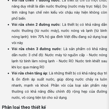
Vòi rửa chén 1 đường nước:
Là thiết bị chỉ có một chức
năng duy nhất là dẫn nước thường (nước máy trực tiếp). Do
tính năng hạn chế nên kiểu vòi chậu này hiện không còn
phổ biến.
Vòi rửa chén 2 đường nước:
Là thiết bị có khả năng dẫn
nước thường (từ nước máy), nước nóng và lạnh (từ bình
nóng lạnh). trên 70% hộ gia đình Việt đều đang sử dụng loại
vòi này.
Vòi rửa chén 3 đường nước:
Là sản phẩm có khả năng
dẫn nước 3 chế độ: Nước máy từ nguồn cấp - Nước nóng
lạnh từ bình làm nóng lạnh - Nước RO: Nước tinh khiết sau
khi lọc qua màng RO
Vòi rửa chén tăng áp:
Là những thiết bị có khả năng duy trì
& ổn định áp suất nước, giúp dòng nước chảy ra luôn
nhanh, mạnh và khoẻ. Phần vòi của loại sản phẩm này
thường có khả năng điều chỉnh độ rộng hẹp của đường
nước, vô cùng tiện lợi cho sử dụng.
Phân loại theo thiết kế