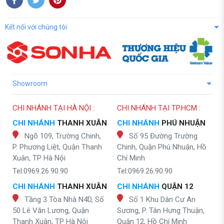
Kết nối với chúng tôi
Showroom
CHI NHÁNH TẠI HÀ NỘI :
CHI NHÁNH TẠI TP.HCM :
CHI NHÁNH
THANH XUÂN
CHI NHÁNH
PHÚ NHUẬN
Ngõ 109, Trường Chinh,
Số 95 Đường Trường
P. Phương Liệt, Quận Thanh
Chinh, Quận Phú Nhuận, Hồ
Xuân, TP Hà Nội
Chí Minh
Tel:0969.26.90.90
Tel:0969.26.90.90
CHI NHÁNH
THANH XUÂN
CHI NHÁNH
QUẬN 12
Tầng 3 Tòa Nhà N4D, Số
Số 1 Khu Dân Cư An
50 Lê Văn Lương, Quận
Sương, P. Tân Hưng Thuận,
Thanh Xuân, TP Hà Nội
Quận 12, Hồ Chí Minh