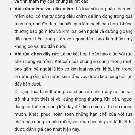
và tính thẩm mỹ của chúng lại rất cao.
Vòi rửa mềm/ vòi cần mềm:
Là loại vòi có phần thân vòi
mềm dẻo, có thể tự động điều chỉnh để linh động trong quá
trình rửa, nhờ đó đem lại hiệu quả làm sạch cao hơn. Chúng
thường bao gồm lớp vỏ kim loại bên ngoài và đường gioăng
dẫn nước bên trong. Lớp vỏ ngoài đảm bảo tính thẩm mỹ
không có vai trò dẫn nước.
Vòi rửa chén dây rút:
Là sự kết hợp hoàn hảo giữa vòi rửa
chén cứng và mềm. Kết cấu của chúng vô cùng thông minh
bao gồm bề ngoài là lớp vỏ kim loại nguyên khối, bên trong
là đường ống dẫn nước kèm đầu vòi, được kéo căng bởi lực
đẩy bên dưới.
Ở trạng thái bình thường, vòi chậu rửa chén dây rút có vai
trò như một thiết bị vòi cứng thông thường. Khi cần, người
dùng có thể kéo căng lớp dây để điều chỉnh vị trí rửa mong
muốn. Khắc phục hoàn toàn những hạn chế của vòi rửa
chén cần cứng và cần mềm, vòi rửa chén dây rút là thiết bị
được đánh giá cao nhất hiện nay.