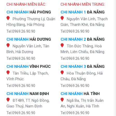
CHI NHÁNH MIỀN BẮC:
CHI NHÁNH MIỀN TRUNG:
CHI NHÁNH
HẢI PHÒNG
CHI NHÁNH 1
ĐÀ NẴNG
Phường Thượng Lý, Quận
Nguyễn Văn Linh, Thạch
Hồng Bàng, Hải Phòng
Gián, Thanh Khê, Đà Nẵng
Tel:0969.26.90.90
Tel:0969.26.90.90
CHI NHÁNH
HẢI DƯƠNG
CHI NHÁNH 2
ĐÀ NẴNG
Nguyễn Văn Linh, Tân
Tôn Đức Thắng, Hoà
Bình, Hải Dương
Minh, Liên Chiểu, Đà Nẵng
Tel:0969.26.90.90
Tel:0969.26.90.90
CHI NHÁNH
VĨNH PHÚC
CHI NHÁNH 3
ĐÀ NẴNG
Tân Triều, Lập Thạch,
Hòa Thuận Đông, Hải
Vĩnh Phúc
Châu, Đà Nẵng
Tel:0969.26.90.90
Tel:0969.26.90.90
CHI NHÁNH
NAM ĐỊNH
CHI NHÁNH
HÀ TĨNH
ĐT489, TT. Ngô Đồng,
Ngã Ba, Thị trấn Xuân
Giao Thuỷ, Nam Định
An, Nghi Xuân, Hà Tĩnh
Tel:0969.26.90.90
Tel:0969.26.90.90