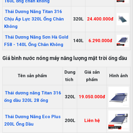
160L ống chân không
Thái Dương Năng Titan 316
Chịu Áp Lực 320L Ống Chân
320L
24.400.000đ
Không
Thái Dương Năng Sơn Hà Gold
140L
6.290.000đ
F58 - 140L Ống Chân Không
Giá bình nước nóng máy năng lượng mặt trời ống dầu
Dung
Giá sản
Tên sản phẩm
Hình ảnh
tích
phẩm
Thái dương năng Titan 316
320L
19.050.000đ
ống dầu 320L 28 ống
Thái Dương Năng Eco Plus
200L
Liên hệ
200L Ống Dầu