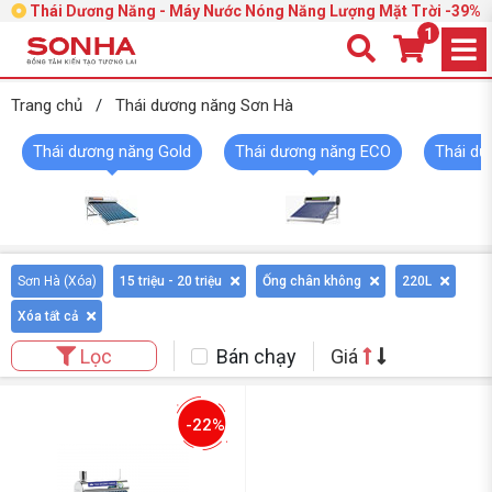
Thái Dương Năng - Máy Nước Nóng Năng Lượng Mặt Trời -39%
1
Trang chủ
/
Thái dương năng Sơn Hà
Thái dương năng Gold
Thái dương năng ECO
Thái dư
Sơn Hà (
Xóa
)
15 triệu - 20 triệu
Ống chân không
220L
Xóa tất cả
Bán chạy
Giá
Lọc
-22%