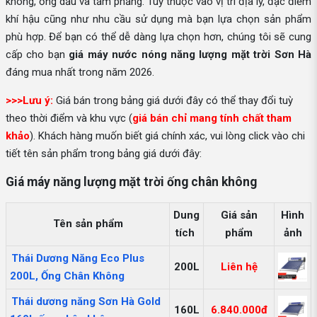
không, ống dầu và tấm phẳng. Tuỳ thuộc vào vị trí địa lý, đặc điểm
khí hậu cũng như nhu cầu sử dụng mà bạn lựa chọn sản phẩm
phù hợp. Để bạn có thể dễ dàng lựa chọn hơn, chúng tôi sẽ cung
cấp cho bạn
giá máy nước nóng năng lượng mặt trời Sơn Hà
đáng mua nhất trong năm 2026.
>>>Lưu ý:
Giá bán trong bảng giá dưới đây có thể thay đổi tuỳ
theo thời điểm và khu vực (
giá bán chỉ mang tính chất tham
khảo
). Khách hàng muốn biết giá chính xác, vui lòng click vào chi
tiết tên sản phẩm trong bảng giá dưới đây:
Giá máy năng lượng mặt trời ống chân không
Dung
Giá sản
Hình
Tên sản phẩm
tích
phẩm
ảnh
Thái Dương Năng Eco Plus
200L
Liên hệ
200L, Ống Chân Không
Thái dương năng Sơn Hà Gold
160L
6.840.000đ