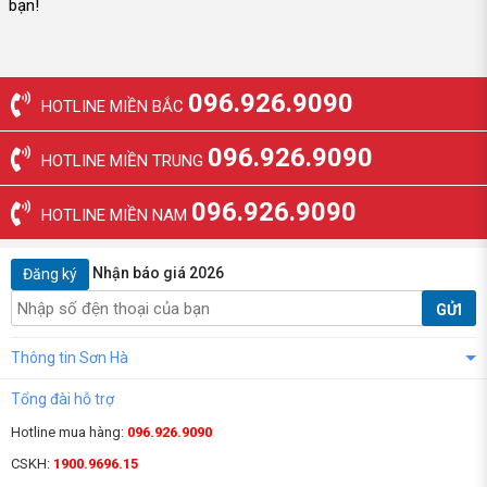
bạn!
096.926.9090
HOTLINE MIỀN BẮC
096.926.9090
HOTLINE MIỀN TRUNG
096.926.9090
HOTLINE MIỀN NAM
Nhận báo giá 2026
Đăng ký
GỬI
Thông tin Sơn Hà
Tổng đài hỗ trợ
Hotline mua hàng:
096.926.9090
CSKH:
1900.9696.15