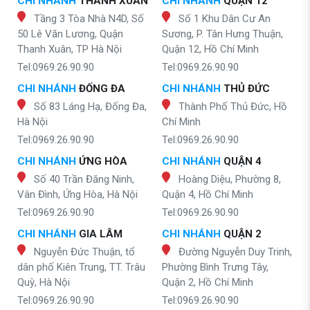
CHI NHÁNH
THANH XUÂN
CHI NHÁNH
QUẬN 12
Tầng 3 Tòa Nhà N4D, Số
Số 1 Khu Dân Cư An
50 Lê Văn Lương, Quận
Sương, P. Tân Hưng Thuận,
Thanh Xuân, TP Hà Nội
Quận 12, Hồ Chí Minh
Tel:0969.26.90.90
Tel:0969.26.90.90
CHI NHÁNH
ĐỐNG ĐA
CHI NHÁNH
THỦ ĐỨC
Số 83 Láng Hạ, Đống Đa,
Thành Phố Thủ Đức, Hồ
Hà Nội
Chí Minh
Tel:0969.26.90.90
Tel:0969.26.90.90
CHI NHÁNH
ỨNG HÒA
CHI NHÁNH
QUẬN 4
Số 40 Trần Đăng Ninh,
Hoàng Diệu, Phường 8,
Vân Đình, Ứng Hòa, Hà Nội
Quận 4, Hồ Chí Minh
Tel:0969.26.90.90
Tel:0969.26.90.90
CHI NHÁNH
GIA LÂM
CHI NHÁNH
QUẬN 2
Nguyễn Đức Thuận, tổ
Đường Nguyễn Duy Trinh,
dân phố Kiên Trung, TT. Trâu
Phường Bình Trưng Tây,
Quỳ, Hà Nội
Quận 2, Hồ Chí Minh
Tel:0969.26.90.90
Tel:0969.26.90.90