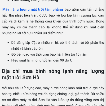
Thái dương năng tấm phẳng
Máy năng lượng mặt trời tấm phẳng
bao gồm các tấm phẳng
hấp thụ nhiệt bên trên, được bảo vệ bởi lớp kính cường lực cao
cấp và đi kèm là hệ thống điều khiển quá trình bơm nước. Dòng
máy này có giá thành cao, lại không thể sử dụng khi mất điện
nhưng nó lại sở hữu nhiều ưu điểm như:
Dễ dàng lắp đặt ở nhiều vị trí, có thể tách rời bộ phận thu
nhiệt và bình bảo ôn
Độ bền cao vời thời gian bảo hành lên tới 10 năm
Hiệu suất làm nóng tốt lên đến 90 độ C
Địa chỉ mua bình nóng lạnh năng lượng
mặt trời Sơn Hà
Với nhu cầu sử dụng cao, máy nước nóng lạnh mặt trời được bày
bán tại nhiều cửa hàng với đa dạng chủng loại, giá thành. Dù nhiều
cơ sở điện máy ra đời, Sơn Hà vẫn luôn tự tin đứng vững trên thị
trường với nhiều năm kinh nghiệm trong nghề. Cung cấp các sản