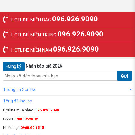
096.926.9090
HOTLINE MIỀN BẮC
096.926.9090
HOTLINE MIỀN TRUNG
096.926.9090
HOTLINE MIỀN NAM
Nhận báo giá 2026
Đăng ký
GỬI
Thông tin Sơn Hà
Tổng đài hỗ trợ
Hotline mua hàng:
096.926.9090
CSKH:
1900.9696.15
Khiếu nại:
0968.60.1515