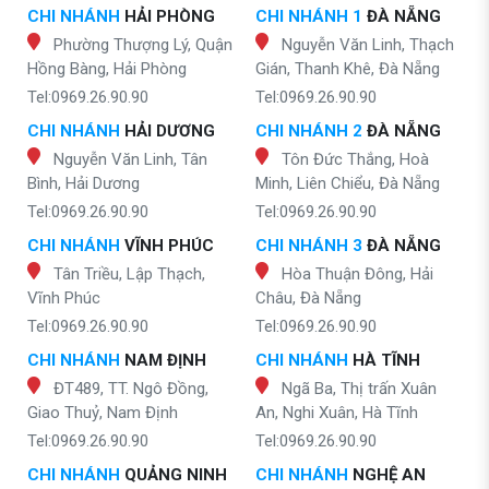
CHI NHÁNH
HẢI PHÒNG
CHI NHÁNH 1
ĐÀ NẴNG
Phường Thượng Lý, Quận
Nguyễn Văn Linh, Thạch
Hồng Bàng, Hải Phòng
Gián, Thanh Khê, Đà Nẵng
Tel:0969.26.90.90
Tel:0969.26.90.90
CHI NHÁNH
HẢI DƯƠNG
CHI NHÁNH 2
ĐÀ NẴNG
Nguyễn Văn Linh, Tân
Tôn Đức Thắng, Hoà
Bình, Hải Dương
Minh, Liên Chiểu, Đà Nẵng
Tel:0969.26.90.90
Tel:0969.26.90.90
CHI NHÁNH
VĨNH PHÚC
CHI NHÁNH 3
ĐÀ NẴNG
Tân Triều, Lập Thạch,
Hòa Thuận Đông, Hải
Vĩnh Phúc
Châu, Đà Nẵng
Tel:0969.26.90.90
Tel:0969.26.90.90
CHI NHÁNH
NAM ĐỊNH
CHI NHÁNH
HÀ TĨNH
ĐT489, TT. Ngô Đồng,
Ngã Ba, Thị trấn Xuân
Giao Thuỷ, Nam Định
An, Nghi Xuân, Hà Tĩnh
Tel:0969.26.90.90
Tel:0969.26.90.90
CHI NHÁNH
QUẢNG NINH
CHI NHÁNH
NGHỆ AN