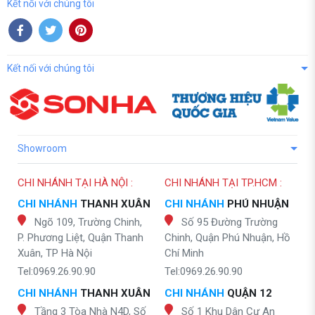
Kết nối với chúng tôi
Kết nối với chúng tôi
Showroom
CHI NHÁNH TẠI HÀ NỘI :
CHI NHÁNH TẠI TP.HCM :
CHI NHÁNH
THANH XUÂN
CHI NHÁNH
PHÚ NHUẬN
Ngõ 109, Trường Chinh,
Số 95 Đường Trường
P. Phương Liệt, Quận Thanh
Chinh, Quận Phú Nhuận, Hồ
Xuân, TP Hà Nội
Chí Minh
Tel:0969.26.90.90
Tel:0969.26.90.90
CHI NHÁNH
THANH XUÂN
CHI NHÁNH
QUẬN 12
Tầng 3 Tòa Nhà N4D, Số
Số 1 Khu Dân Cư An