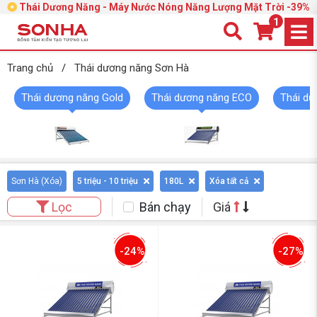
Thái Dương Năng - Máy Nước Nóng Năng Lượng Mặt Trời -39%
1
Trang chủ
/
Thái dương năng Sơn Hà
Thái dương năng Gold
Thái dương năng ECO
Thái dư
Sơn Hà (
Xóa
)
5 triệu - 10 triệu
180L
Xóa tất cả
Bán chạy
Giá
Lọc
-24%
-27%