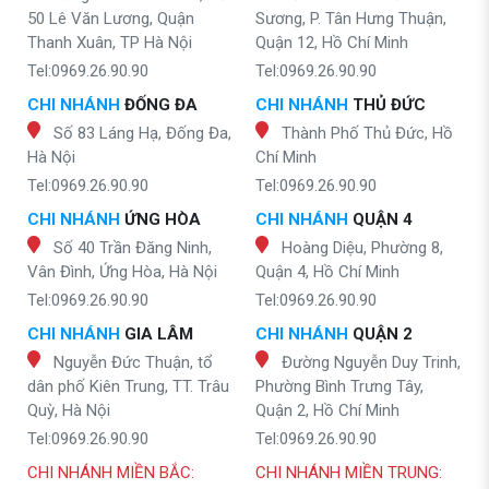
50 Lê Văn Lương, Quận
Sương, P. Tân Hưng Thuận,
Thanh Xuân, TP Hà Nội
Quận 12, Hồ Chí Minh
Tel:0969.26.90.90
Tel:0969.26.90.90
CHI NHÁNH
ĐỐNG ĐA
CHI NHÁNH
THỦ ĐỨC
Số 83 Láng Hạ, Đống Đa,
Thành Phố Thủ Đức, Hồ
Hà Nội
Chí Minh
Tel:0969.26.90.90
Tel:0969.26.90.90
CHI NHÁNH
ỨNG HÒA
CHI NHÁNH
QUẬN 4
Số 40 Trần Đăng Ninh,
Hoàng Diệu, Phường 8,
Vân Đình, Ứng Hòa, Hà Nội
Quận 4, Hồ Chí Minh
Tel:0969.26.90.90
Tel:0969.26.90.90
CHI NHÁNH
GIA LÂM
CHI NHÁNH
QUẬN 2
Nguyễn Đức Thuận, tổ
Đường Nguyễn Duy Trinh,
dân phố Kiên Trung, TT. Trâu
Phường Bình Trưng Tây,
Quỳ, Hà Nội
Quận 2, Hồ Chí Minh
Tel:0969.26.90.90
Tel:0969.26.90.90
CHI NHÁNH MIỀN BẮC:
CHI NHÁNH MIỀN TRUNG: