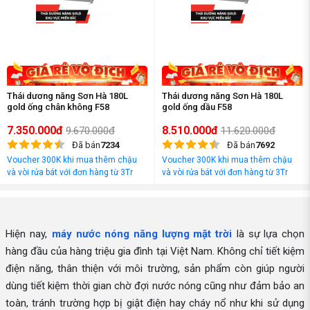
Thái dương năng Sơn Hà 180L
Thái dương năng Sơn Hà 180L
gold ống chân không F58
gold ống dầu F58
7.350.000đ
8.510.000đ
9.670.000đ
11.620.000đ
Đã bán
7234
Đã bán
7692
Voucher 300K khi mua thêm chậu
Voucher 300K khi mua thêm chậu
và vòi rửa bát với đơn hàng từ 3Tr
và vòi rửa bát với đơn hàng từ 3Tr
đồng
đồng
Hiện nay,
máy nước nóng năng lượng mặt trời
là sự lựa chọn
hàng đầu của hàng triệu gia đình tại Việt Nam. Không chỉ tiết kiệm
điện năng, thân thiện với môi trường, sản phẩm còn giúp người
dùng tiết kiệm thời gian chờ đợi nước nóng cũng như đảm bảo an
toàn, tránh trường hợp bị giật điện hay cháy nổ như khi sử dụng