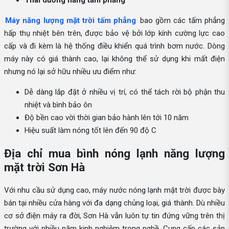
Thái dương năng tấm phẳng
Máy năng lượng mặt trời tấm phẳng
bao gồm các tấm phẳng
hấp thụ nhiệt bên trên, được bảo vệ bởi lớp kính cường lực cao
cấp và đi kèm là hệ thống điều khiển quá trình bơm nước. Dòng
máy này có giá thành cao, lại không thể sử dụng khi mất điện
nhưng nó lại sở hữu nhiều ưu điểm như:
Dễ dàng lắp đặt ở nhiều vị trí, có thể tách rời bộ phận thu
nhiệt và bình bảo ôn
Độ bền cao vời thời gian bảo hành lên tới 10 năm
Hiệu suất làm nóng tốt lên đến 90 độ C
Địa chỉ mua bình nóng lạnh năng lượng
mặt trời Sơn Hà
Với nhu cầu sử dụng cao, máy nước nóng lạnh mặt trời được bày
bán tại nhiều cửa hàng với đa dạng chủng loại, giá thành. Dù nhiều
cơ sở điện máy ra đời, Sơn Hà vẫn luôn tự tin đứng vững trên thị
trường với nhiều năm kinh nghiệm trong nghề. Cung cấp các sản