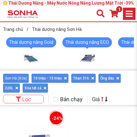
Thái Dương Năng - Máy Nước Nóng Năng Lượng Mặt Trời -39%
1
Trang chủ
/
Thái dương năng Sơn Hà
Thái dương năng Gold
Thái dương năng ECO
Thái dư
Sơn Hà (
Xóa
)
10 triệu - 15 triệu
Titan 316
Ống dầu
220L
Xóa tất cả
Bán chạy
Giá
Lọc
-24%