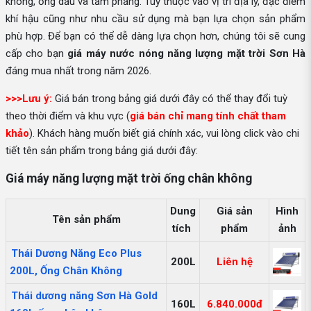
không, ống dầu và tấm phẳng. Tuỳ thuộc vào vị trí địa lý, đặc điểm
khí hậu cũng như nhu cầu sử dụng mà bạn lựa chọn sản phẩm
phù hợp. Để bạn có thể dễ dàng lựa chọn hơn, chúng tôi sẽ cung
cấp cho bạn
giá máy nước nóng năng lượng mặt trời Sơn Hà
đáng mua nhất trong năm 2026.
>>>Lưu ý:
Giá bán trong bảng giá dưới đây có thể thay đổi tuỳ
theo thời điểm và khu vực (
giá bán chỉ mang tính chất tham
khảo
). Khách hàng muốn biết giá chính xác, vui lòng click vào chi
tiết tên sản phẩm trong bảng giá dưới đây:
Giá máy năng lượng mặt trời ống chân không
Dung
Giá sản
Hình
Tên sản phẩm
tích
phẩm
ảnh
Thái Dương Năng Eco Plus
200L
Liên hệ
200L, Ống Chân Không
Thái dương năng Sơn Hà Gold
160L
6.840.000đ