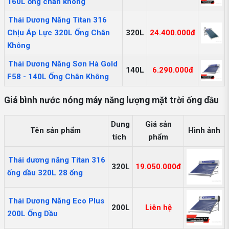
160L ống chân không
Thái Dương Năng Titan 316
Chịu Áp Lực 320L Ống Chân
320L
24.400.000đ
Không
Thái Dương Năng Sơn Hà Gold
140L
6.290.000đ
F58 - 140L Ống Chân Không
Giá bình nước nóng máy năng lượng mặt trời ống dầu
Dung
Giá sản
Tên sản phẩm
Hình ảnh
tích
phẩm
Thái dương năng Titan 316
320L
19.050.000đ
ống dầu 320L 28 ống
Thái Dương Năng Eco Plus
200L
Liên hệ
200L Ống Dầu