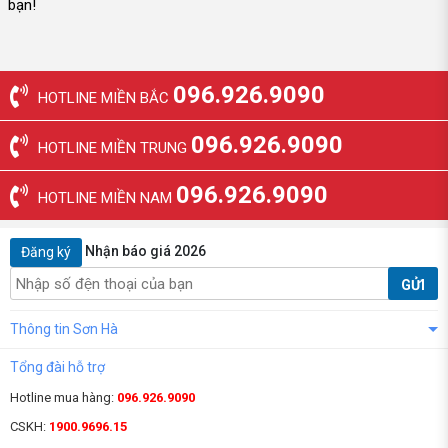
bạn!
096.926.9090
HOTLINE MIỀN BẮC
096.926.9090
HOTLINE MIỀN TRUNG
096.926.9090
HOTLINE MIỀN NAM
Nhận báo giá 2026
Đăng ký
GỬI
Thông tin Sơn Hà
Tổng đài hỗ trợ
Hotline mua hàng:
096.926.9090
CSKH:
1900.9696.15