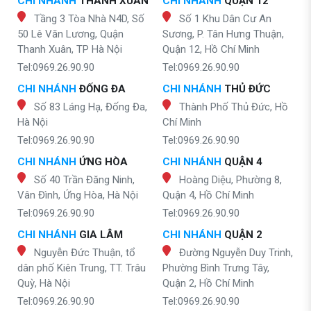
CHI NHÁNH
THANH XUÂN
CHI NHÁNH
QUẬN 12
Tầng 3 Tòa Nhà N4D, Số
Số 1 Khu Dân Cư An
50 Lê Văn Lương, Quận
Sương, P. Tân Hưng Thuận,
Thanh Xuân, TP Hà Nội
Quận 12, Hồ Chí Minh
Tel:0969.26.90.90
Tel:0969.26.90.90
CHI NHÁNH
ĐỐNG ĐA
CHI NHÁNH
THỦ ĐỨC
Số 83 Láng Hạ, Đống Đa,
Thành Phố Thủ Đức, Hồ
Hà Nội
Chí Minh
Tel:0969.26.90.90
Tel:0969.26.90.90
CHI NHÁNH
ỨNG HÒA
CHI NHÁNH
QUẬN 4
Số 40 Trần Đăng Ninh,
Hoàng Diệu, Phường 8,
Vân Đình, Ứng Hòa, Hà Nội
Quận 4, Hồ Chí Minh
Tel:0969.26.90.90
Tel:0969.26.90.90
CHI NHÁNH
GIA LÂM
CHI NHÁNH
QUẬN 2
Nguyễn Đức Thuận, tổ
Đường Nguyễn Duy Trinh,
dân phố Kiên Trung, TT. Trâu
Phường Bình Trưng Tây,
Quỳ, Hà Nội
Quận 2, Hồ Chí Minh
Tel:0969.26.90.90
Tel:0969.26.90.90