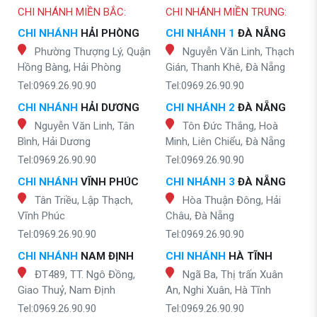
CHI NHÁNH MIỀN BẮC:
CHI NHÁNH MIỀN TRUNG:
CHI NHÁNH
HẢI PHÒNG
CHI NHÁNH 1
ĐÀ NẴNG
Phường Thượng Lý, Quận
Nguyễn Văn Linh, Thạch
Hồng Bàng, Hải Phòng
Gián, Thanh Khê, Đà Nẵng
Tel:0969.26.90.90
Tel:0969.26.90.90
CHI NHÁNH
HẢI DƯƠNG
CHI NHÁNH 2
ĐÀ NẴNG
Nguyễn Văn Linh, Tân
Tôn Đức Thắng, Hoà
Bình, Hải Dương
Minh, Liên Chiểu, Đà Nẵng
Tel:0969.26.90.90
Tel:0969.26.90.90
CHI NHÁNH
VĨNH PHÚC
CHI NHÁNH 3
ĐÀ NẴNG
Tân Triều, Lập Thạch,
Hòa Thuận Đông, Hải
Vĩnh Phúc
Châu, Đà Nẵng
Tel:0969.26.90.90
Tel:0969.26.90.90
CHI NHÁNH
NAM ĐỊNH
CHI NHÁNH
HÀ TĨNH
ĐT489, TT. Ngô Đồng,
Ngã Ba, Thị trấn Xuân
Giao Thuỷ, Nam Định
An, Nghi Xuân, Hà Tĩnh
Tel:0969.26.90.90
Tel:0969.26.90.90