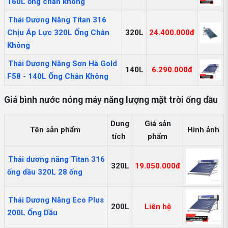
160L ống chân không
Thái Dương Năng Titan 316
Chịu Áp Lực 320L Ống Chân
320L
24.400.000đ
Không
Thái Dương Năng Sơn Hà Gold
140L
6.290.000đ
F58 - 140L Ống Chân Không
Giá bình nước nóng máy năng lượng mặt trời ống dầu
Dung
Giá sản
Tên sản phẩm
Hình ảnh
tích
phẩm
Thái dương năng Titan 316
320L
19.050.000đ
ống dầu 320L 28 ống
Thái Dương Năng Eco Plus
200L
Liên hệ
200L Ống Dầu