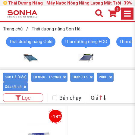
Thái Dương Năng - Máy Nước Nóng Năng Lượng Mặt Trời -39%
1
Trang chủ
/
Thái dương năng Sơn Hà
Thái dương năng Gold
Thái dương năng ECO
Thái dư
Sơn Hà (
Xóa
)
10 triệu - 15 triệu
Titan 316
200L
Xóa tất cả
Bán chạy
Giá
Lọc
-18%