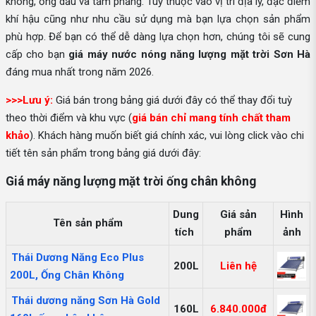
không, ống dầu và tấm phẳng. Tuỳ thuộc vào vị trí địa lý, đặc điểm
khí hậu cũng như nhu cầu sử dụng mà bạn lựa chọn sản phẩm
phù hợp. Để bạn có thể dễ dàng lựa chọn hơn, chúng tôi sẽ cung
cấp cho bạn
giá máy nước nóng năng lượng mặt trời Sơn Hà
đáng mua nhất trong năm 2026.
>>>Lưu ý:
Giá bán trong bảng giá dưới đây có thể thay đổi tuỳ
theo thời điểm và khu vực (
giá bán chỉ mang tính chất tham
khảo
). Khách hàng muốn biết giá chính xác, vui lòng click vào chi
tiết tên sản phẩm trong bảng giá dưới đây:
Giá máy năng lượng mặt trời ống chân không
Dung
Giá sản
Hình
Tên sản phẩm
tích
phẩm
ảnh
Thái Dương Năng Eco Plus
200L
Liên hệ
200L, Ống Chân Không
Thái dương năng Sơn Hà Gold
160L
6.840.000đ