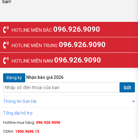
bạn!
096.926.9090
HOTLINE MIỀN BẮC
096.926.9090
HOTLINE MIỀN TRUNG
096.926.9090
HOTLINE MIỀN NAM
Nhận báo giá 2026
Đăng ký
GỬI
Thông tin Sơn Hà
Tổng đài hỗ trợ
Hotline mua hàng:
096.926.9090
CSKH:
1900.9696.15