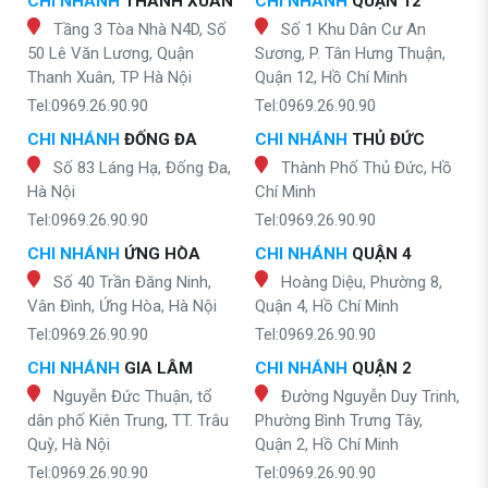
CHI NHÁNH
THANH XUÂN
CHI NHÁNH
QUẬN 12
Tầng 3 Tòa Nhà N4D, Số
Số 1 Khu Dân Cư An
50 Lê Văn Lương, Quận
Sương, P. Tân Hưng Thuận,
Thanh Xuân, TP Hà Nội
Quận 12, Hồ Chí Minh
Tel:0969.26.90.90
Tel:0969.26.90.90
CHI NHÁNH
ĐỐNG ĐA
CHI NHÁNH
THỦ ĐỨC
Số 83 Láng Hạ, Đống Đa,
Thành Phố Thủ Đức, Hồ
Hà Nội
Chí Minh
Tel:0969.26.90.90
Tel:0969.26.90.90
CHI NHÁNH
ỨNG HÒA
CHI NHÁNH
QUẬN 4
Số 40 Trần Đăng Ninh,
Hoàng Diệu, Phường 8,
Vân Đình, Ứng Hòa, Hà Nội
Quận 4, Hồ Chí Minh
Tel:0969.26.90.90
Tel:0969.26.90.90
CHI NHÁNH
GIA LÂM
CHI NHÁNH
QUẬN 2
Nguyễn Đức Thuận, tổ
Đường Nguyễn Duy Trinh,
dân phố Kiên Trung, TT. Trâu
Phường Bình Trưng Tây,
Quỳ, Hà Nội
Quận 2, Hồ Chí Minh
Tel:0969.26.90.90
Tel:0969.26.90.90