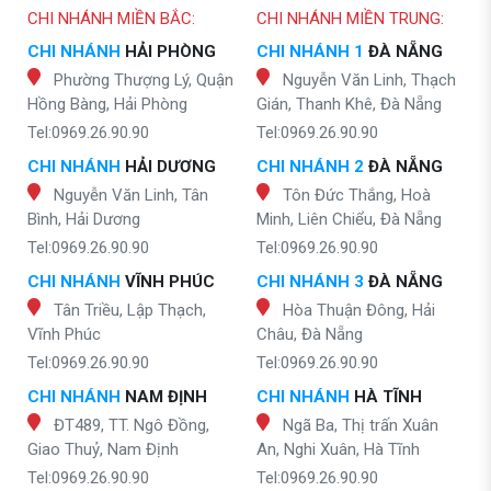
CHI NHÁNH MIỀN BẮC:
CHI NHÁNH MIỀN TRUNG:
CHI NHÁNH
HẢI PHÒNG
CHI NHÁNH 1
ĐÀ NẴNG
Phường Thượng Lý, Quận
Nguyễn Văn Linh, Thạch
Hồng Bàng, Hải Phòng
Gián, Thanh Khê, Đà Nẵng
Tel:0969.26.90.90
Tel:0969.26.90.90
CHI NHÁNH
HẢI DƯƠNG
CHI NHÁNH 2
ĐÀ NẴNG
Nguyễn Văn Linh, Tân
Tôn Đức Thắng, Hoà
Bình, Hải Dương
Minh, Liên Chiểu, Đà Nẵng
Tel:0969.26.90.90
Tel:0969.26.90.90
CHI NHÁNH
VĨNH PHÚC
CHI NHÁNH 3
ĐÀ NẴNG
Tân Triều, Lập Thạch,
Hòa Thuận Đông, Hải
Vĩnh Phúc
Châu, Đà Nẵng
Tel:0969.26.90.90
Tel:0969.26.90.90
CHI NHÁNH
NAM ĐỊNH
CHI NHÁNH
HÀ TĨNH
ĐT489, TT. Ngô Đồng,
Ngã Ba, Thị trấn Xuân
Giao Thuỷ, Nam Định
An, Nghi Xuân, Hà Tĩnh
Tel:0969.26.90.90
Tel:0969.26.90.90