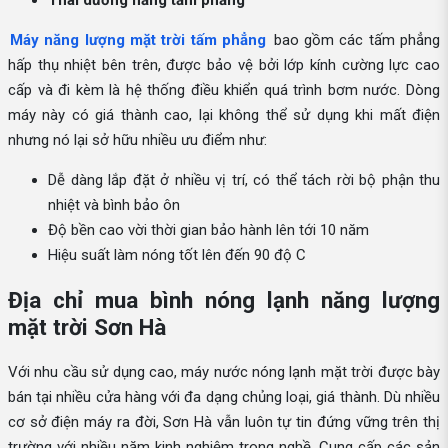
Thái dương năng tấm phẳng
Máy năng lượng mặt trời tấm phẳng
bao gồm các tấm phẳng
hấp thụ nhiệt bên trên, được bảo vệ bởi lớp kính cường lực cao
cấp và đi kèm là hệ thống điều khiển quá trình bơm nước. Dòng
máy này có giá thành cao, lại không thể sử dụng khi mất điện
nhưng nó lại sở hữu nhiều ưu điểm như:
Dễ dàng lắp đặt ở nhiều vị trí, có thể tách rời bộ phận thu
nhiệt và bình bảo ôn
Độ bền cao vời thời gian bảo hành lên tới 10 năm
Hiệu suất làm nóng tốt lên đến 90 độ C
Địa chỉ mua bình nóng lạnh năng lượng
mặt trời Sơn Hà
Với nhu cầu sử dụng cao, máy nước nóng lạnh mặt trời được bày
bán tại nhiều cửa hàng với đa dạng chủng loại, giá thành. Dù nhiều
cơ sở điện máy ra đời, Sơn Hà vẫn luôn tự tin đứng vững trên thị
trường với nhiều năm kinh nghiệm trong nghề. Cung cấp các sản