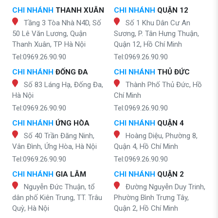
CHI NHÁNH
THANH XUÂN
CHI NHÁNH
QUẬN 12
Tầng 3 Tòa Nhà N4D, Số
Số 1 Khu Dân Cư An
50 Lê Văn Lương, Quận
Sương, P. Tân Hưng Thuận,
Thanh Xuân, TP Hà Nội
Quận 12, Hồ Chí Minh
Tel:0969.26.90.90
Tel:0969.26.90.90
CHI NHÁNH
ĐỐNG ĐA
CHI NHÁNH
THỦ ĐỨC
Số 83 Láng Hạ, Đống Đa,
Thành Phố Thủ Đức, Hồ
Hà Nội
Chí Minh
Tel:0969.26.90.90
Tel:0969.26.90.90
CHI NHÁNH
ỨNG HÒA
CHI NHÁNH
QUẬN 4
Số 40 Trần Đăng Ninh,
Hoàng Diệu, Phường 8,
Vân Đình, Ứng Hòa, Hà Nội
Quận 4, Hồ Chí Minh
Tel:0969.26.90.90
Tel:0969.26.90.90
CHI NHÁNH
GIA LÂM
CHI NHÁNH
QUẬN 2
Nguyễn Đức Thuận, tổ
Đường Nguyễn Duy Trinh,
dân phố Kiên Trung, TT. Trâu
Phường Bình Trưng Tây,
Quỳ, Hà Nội
Quận 2, Hồ Chí Minh