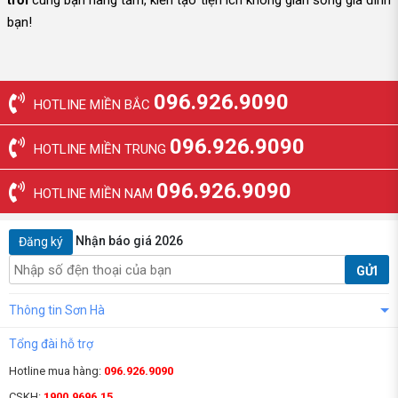
trời
cùng bạn nâng tầm, kiến tạo tiện ích không gian sống gia đình
bạn!
096.926.9090
HOTLINE MIỀN BẮC
096.926.9090
HOTLINE MIỀN TRUNG
096.926.9090
HOTLINE MIỀN NAM
Nhận báo giá 2026
Đăng ký
GỬI
Thông tin Sơn Hà
Tổng đài hỗ trợ
Hotline mua hàng:
096.926.9090
CSKH:
1900.9696.15