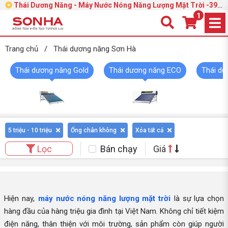
Thái Dương Năng - Máy Nước Nóng Năng Lượng Mặt Trời -39%
| Trang 2
1
Trang chủ
/
Thái dương năng Sơn Hà
Thái dương năng Gold
Thái dương năng ECO
Thái dư
5 triệu - 10 triệu
Ống chân không
Xóa tất cả
Bán chạy
Giá
Lọc
Hiện nay,
máy nước nóng năng lượng mặt trời
là sự lựa chọn
hàng đầu của hàng triệu gia đình tại Việt Nam. Không chỉ tiết kiệm
điện năng, thân thiện với môi trường, sản phẩm còn giúp người