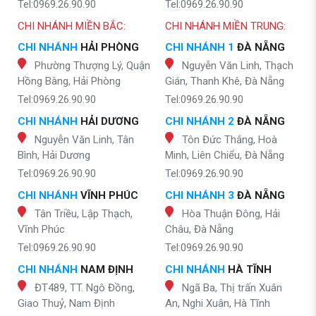
Tel:0969.26.90.90
Tel:0969.26.90.90
CHI NHÁNH MIỀN BẮC:
CHI NHÁNH MIỀN TRUNG:
CHI NHÁNH
HẢI PHÒNG
CHI NHÁNH 1
ĐÀ NẴNG
Phường Thượng Lý, Quận
Nguyễn Văn Linh, Thạch
Hồng Bàng, Hải Phòng
Gián, Thanh Khê, Đà Nẵng
Tel:0969.26.90.90
Tel:0969.26.90.90
CHI NHÁNH
HẢI DƯƠNG
CHI NHÁNH 2
ĐÀ NẴNG
Nguyễn Văn Linh, Tân
Tôn Đức Thắng, Hoà
Bình, Hải Dương
Minh, Liên Chiểu, Đà Nẵng
Tel:0969.26.90.90
Tel:0969.26.90.90
CHI NHÁNH
VĨNH PHÚC
CHI NHÁNH 3
ĐÀ NẴNG
Tân Triều, Lập Thạch,
Hòa Thuận Đông, Hải
Vĩnh Phúc
Châu, Đà Nẵng
Tel:0969.26.90.90
Tel:0969.26.90.90
CHI NHÁNH
NAM ĐỊNH
CHI NHÁNH
HÀ TĨNH
ĐT489, TT. Ngô Đồng,
Ngã Ba, Thị trấn Xuân
Giao Thuỷ, Nam Định
An, Nghi Xuân, Hà Tĩnh