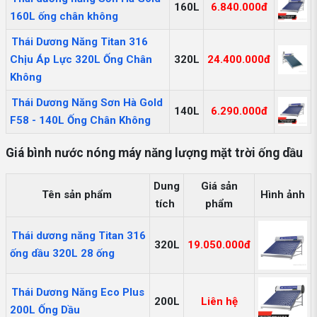
160L
6.840.000đ
160L ống chân không
Thái Dương Năng Titan 316
Chịu Áp Lực 320L Ống Chân
320L
24.400.000đ
Không
Thái Dương Năng Sơn Hà Gold
140L
6.290.000đ
F58 - 140L Ống Chân Không
Giá bình nước nóng máy năng lượng mặt trời ống dầu
Dung
Giá sản
Tên sản phẩm
Hình ảnh
tích
phẩm
Thái dương năng Titan 316
320L
19.050.000đ
ống dầu 320L 28 ống
Thái Dương Năng Eco Plus
200L
Liên hệ
200L Ống Dầu