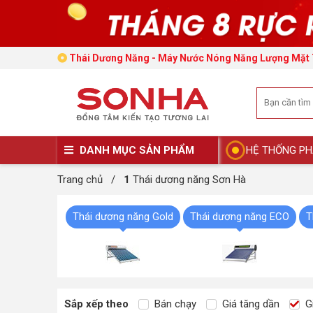
Thái Dương Năng - Máy Nước Nóng Năng Lượng Mặt 
DANH MỤC SẢN PHẨM
HỆ THỐNG PH
Trang chủ
/
1
Thái dương năng Sơn Hà
Thái dương năng Gold
Thái dương năng ECO
T
Sắp xếp theo
Bán chạy
Giá tăng dần
Gi