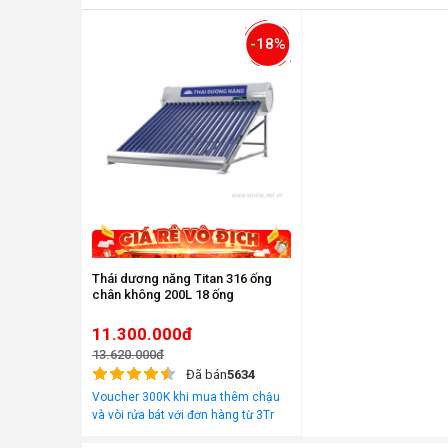
-18%
Thái dương năng Titan 316 ống
chân không 200L 18 ống
11.300.000đ
13.620.000đ
Đã bán
5634
Voucher 300K khi mua thêm chậu
và vòi rửa bát với đơn hàng từ 3Tr
đồng