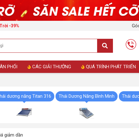
Góc
Trời -39%
ÂN PHỐI
CÁC GIẢI THƯỞNG
QUÁ TRÌNH PHÁT TRIỂN
hái dương năng Titan 316
Thái Dương Năng Bình Minh
Thái dư
á giảm dần