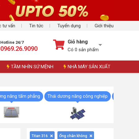
 tư vấn
Tin tức
Tuyển dụng
Giới thiệu
Giỏ hàng
Hotline 24/7
0969.26.9090
Có
0
sản phẩm
TẦM NHÌN SỨ MỆNH
NHÀ MÁY SẢN XUẤT
ơng năng tấm phẳng
Thái dương năng công nghiệp
Phụ kiện th
Titan 316
Ống chân không