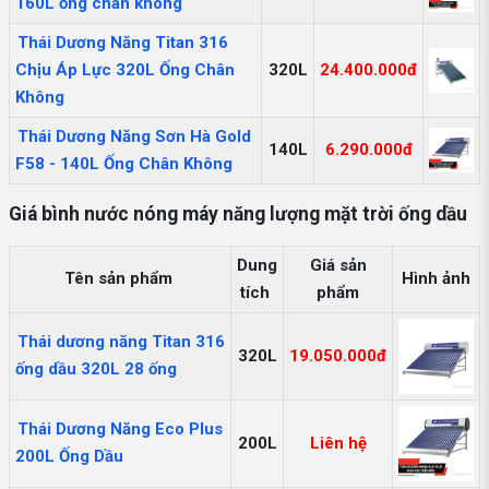
160L ống chân không
Thái Dương Năng Titan 316
Chịu Áp Lực 320L Ống Chân
320L
24.400.000đ
Không
Thái Dương Năng Sơn Hà Gold
140L
6.290.000đ
F58 - 140L Ống Chân Không
Giá bình nước nóng máy năng lượng mặt trời ống dầu
Dung
Giá sản
Tên sản phẩm
Hình ảnh
tích
phẩm
Thái dương năng Titan 316
320L
19.050.000đ
ống dầu 320L 28 ống
Thái Dương Năng Eco Plus
200L
Liên hệ
200L Ống Dầu