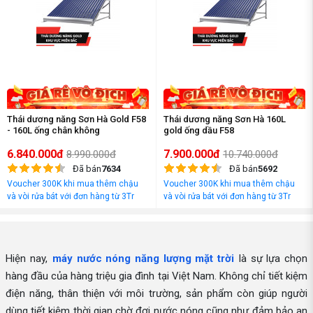
Thái dương năng Sơn Hà Gold F58
Thái dương năng Sơn Hà 160L
- 160L ống chân không
gold ống dầu F58
6.840.000đ
7.900.000đ
8.990.000đ
10.740.000đ
Đã bán
7634
Đã bán
5692
Voucher 300K khi mua thêm chậu
Voucher 300K khi mua thêm chậu
và vòi rửa bát với đơn hàng từ 3Tr
và vòi rửa bát với đơn hàng từ 3Tr
đồng
đồng
Hiện nay,
máy nước nóng năng lượng mặt trời
là sự lựa chọn
hàng đầu của hàng triệu gia đình tại Việt Nam. Không chỉ tiết kiệm
điện năng, thân thiện với môi trường, sản phẩm còn giúp người
dùng tiết kiệm thời gian chờ đợi nước nóng cũng như đảm bảo an