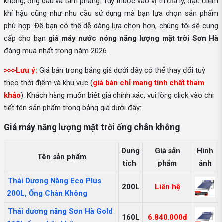
không, ống dầu và tấm phẳng. Tuỳ thuộc vào vị trí địa lý, đặc điểm
khí hậu cũng như nhu cầu sử dụng mà bạn lựa chọn sản phẩm
phù hợp. Để bạn có thể dễ dàng lựa chọn hơn, chúng tôi sẽ cung
cấp cho bạn
giá máy nước nóng năng lượng mặt trời Sơn Hà
đáng mua nhất trong năm 2026.
>>>Lưu ý:
Giá bán trong bảng giá dưới đây có thể thay đổi tuỳ
theo thời điểm và khu vực (
giá bán chỉ mang tính chất tham
khảo
). Khách hàng muốn biết giá chính xác, vui lòng click vào chi
tiết tên sản phẩm trong bảng giá dưới đây:
Giá máy năng lượng mặt trời ống chân không
Dung
Giá sản
Hình
Tên sản phẩm
tích
phẩm
ảnh
Thái Dương Năng Eco Plus
200L
Liên hệ
200L, Ống Chân Không
Thái dương năng Sơn Hà Gold
160L
6.840.000đ