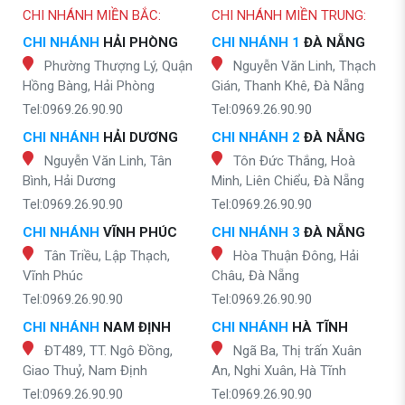
CHI NHÁNH MIỀN BẮC:
CHI NHÁNH MIỀN TRUNG:
CHI NHÁNH
HẢI PHÒNG
CHI NHÁNH 1
ĐÀ NẴNG
Phường Thượng Lý, Quận
Nguyễn Văn Linh, Thạch
Hồng Bàng, Hải Phòng
Gián, Thanh Khê, Đà Nẵng
Tel:0969.26.90.90
Tel:0969.26.90.90
CHI NHÁNH
HẢI DƯƠNG
CHI NHÁNH 2
ĐÀ NẴNG
Nguyễn Văn Linh, Tân
Tôn Đức Thắng, Hoà
Bình, Hải Dương
Minh, Liên Chiểu, Đà Nẵng
Tel:0969.26.90.90
Tel:0969.26.90.90
CHI NHÁNH
VĨNH PHÚC
CHI NHÁNH 3
ĐÀ NẴNG
Tân Triều, Lập Thạch,
Hòa Thuận Đông, Hải
Vĩnh Phúc
Châu, Đà Nẵng
Tel:0969.26.90.90
Tel:0969.26.90.90
CHI NHÁNH
NAM ĐỊNH
CHI NHÁNH
HÀ TĨNH
ĐT489, TT. Ngô Đồng,
Ngã Ba, Thị trấn Xuân
Giao Thuỷ, Nam Định
An, Nghi Xuân, Hà Tĩnh
Tel:0969.26.90.90
Tel:0969.26.90.90