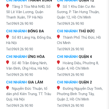
CHI NHÁNH
THANH XUÂN
CHI NHÁNH
QUẬN 12
Tầng 3 Tòa Nhà N4D, Số
Số 1 Khu Dân Cư An
50 Lê Văn Lương, Quận
Sương, P. Tân Hưng Thuận,
Thanh Xuân, TP Hà Nội
Quận 12, Hồ Chí Minh
Tel:0969.26.90.90
Tel:0969.26.90.90
CHI NHÁNH
ĐỐNG ĐA
CHI NHÁNH
THỦ ĐỨC
Số 83 Láng Hạ, Đống Đa,
Thành Phố Thủ Đức, Hồ
Hà Nội
Chí Minh
Tel:0969.26.90.90
Tel:0969.26.90.90
CHI NHÁNH
ỨNG HÒA
CHI NHÁNH
QUẬN 4
Số 40 Trần Đăng Ninh,
Hoàng Diệu, Phường 8,
Vân Đình, Ứng Hòa, Hà Nội
Quận 4, Hồ Chí Minh
Tel:0969.26.90.90
Tel:0969.26.90.90
CHI NHÁNH
GIA LÂM
CHI NHÁNH
QUẬN 2
Nguyễn Đức Thuận, tổ
Đường Nguyễn Duy Trinh,
dân phố Kiên Trung, TT. Trâu
Phường Bình Trưng Tây,
Quỳ, Hà Nội
Quận 2, Hồ Chí Minh
Tel:0969.26.90.90
Tel:0969.26.90.90