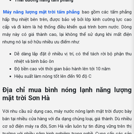
Thái dương năng tấm phẳng
Máy năng lượng mặt trời tấm phẳng
bao gồm các tấm phẳng
hấp thụ nhiệt bên trên, được bảo vệ bởi lớp kính cường lực cao
cấp và đi kèm là hệ thống điều khiển quá trình bơm nước. Dòng
máy này có giá thành cao, lại không thể sử dụng khi mất điện
nhưng nó lại sở hữu nhiều ưu điểm như:
Dễ dàng lắp đặt ở nhiều vị trí, có thể tách rời bộ phận thu
nhiệt và bình bảo ôn
Độ bền cao vời thời gian bảo hành lên tới 10 năm
Hiệu suất làm nóng tốt lên đến 90 độ C
Địa chỉ mua bình nóng lạnh năng lượng
mặt trời Sơn Hà
Với nhu cầu sử dụng cao, máy nước nóng lạnh mặt trời được bày
bán tại nhiều cửa hàng với đa dạng chủng loại, giá thành. Dù nhiều
cơ sở điện máy ra đời, Sơn Hà vẫn luôn tự tin đứng vững trên thị
trường với nhiều năm kinh nghiệm trong nghề. Cung cấp các sản