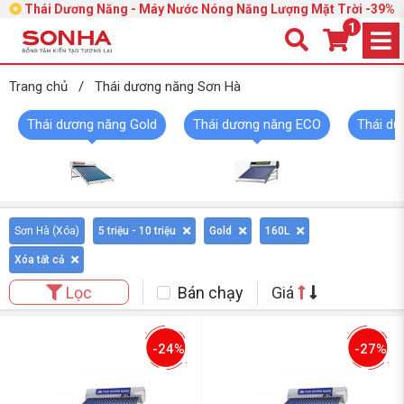
Thái Dương Năng - Máy Nước Nóng Năng Lượng Mặt Trời -39%
1
Trang chủ
/
Thái dương năng Sơn Hà
Thái dương năng Gold
Thái dương năng ECO
Thái dư
Sơn Hà (
Xóa
)
5 triệu - 10 triệu
Gold
160L
Xóa tất cả
Bán chạy
Giá
Lọc
-24%
-27%