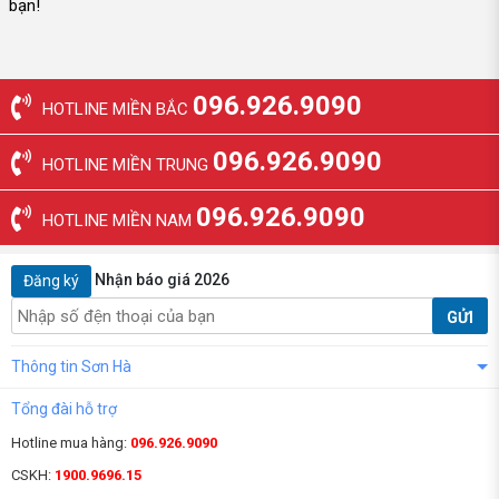
bạn!
096.926.9090
HOTLINE MIỀN BẮC
096.926.9090
HOTLINE MIỀN TRUNG
096.926.9090
HOTLINE MIỀN NAM
Nhận báo giá 2026
Đăng ký
GỬI
Thông tin Sơn Hà
Tổng đài hỗ trợ
Hotline mua hàng:
096.926.9090
CSKH:
1900.9696.15