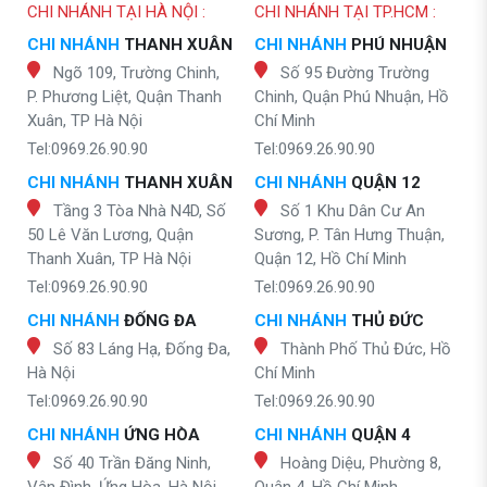
CHI NHÁNH TẠI HÀ NỘI :
CHI NHÁNH TẠI TP.HCM :
CHI NHÁNH
THANH XUÂN
CHI NHÁNH
PHÚ NHUẬN
Ngõ 109, Trường Chinh,
Số 95 Đường Trường
P. Phương Liệt, Quận Thanh
Chinh, Quận Phú Nhuận, Hồ
Xuân, TP Hà Nội
Chí Minh
Tel:0969.26.90.90
Tel:0969.26.90.90
CHI NHÁNH
THANH XUÂN
CHI NHÁNH
QUẬN 12
Tầng 3 Tòa Nhà N4D, Số
Số 1 Khu Dân Cư An
50 Lê Văn Lương, Quận
Sương, P. Tân Hưng Thuận,
Thanh Xuân, TP Hà Nội
Quận 12, Hồ Chí Minh
Tel:0969.26.90.90
Tel:0969.26.90.90
CHI NHÁNH
ĐỐNG ĐA
CHI NHÁNH
THỦ ĐỨC
Số 83 Láng Hạ, Đống Đa,
Thành Phố Thủ Đức, Hồ
Hà Nội
Chí Minh
Tel:0969.26.90.90
Tel:0969.26.90.90
CHI NHÁNH
ỨNG HÒA
CHI NHÁNH
QUẬN 4
Số 40 Trần Đăng Ninh,
Hoàng Diệu, Phường 8,