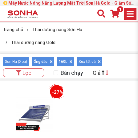
Máy Nước Nóng Năng Lượng Mặt Trời Sơn Hà Gold - Giảm Sốc
39%
1
Trang chủ
/
Thái dương năng Sơn Hà
/
Thái dương năng Gold
Sơn Hà (
Xóa
)
Ống dầu
160L
Xóa tất cả
Bán chạy
Giá
Lọc
-27%