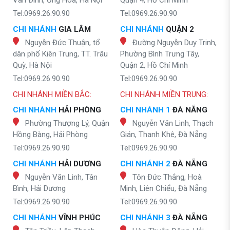
Vân Đình, Ứng Hòa, Hà Nội
Quận 4, Hồ Chí Minh
Tel:0969.26.90.90
Tel:0969.26.90.90
CHI NHÁNH
GIA LÂM
CHI NHÁNH
QUẬN 2
Nguyễn Đức Thuận, tổ
Đường Nguyễn Duy Trinh,
dân phố Kiên Trung, TT. Trâu
Phường Bình Trưng Tây,
Quỳ, Hà Nội
Quận 2, Hồ Chí Minh
Tel:0969.26.90.90
Tel:0969.26.90.90
CHI NHÁNH MIỀN BẮC:
CHI NHÁNH MIỀN TRUNG:
CHI NHÁNH
HẢI PHÒNG
CHI NHÁNH 1
ĐÀ NẴNG
Phường Thượng Lý, Quận
Nguyễn Văn Linh, Thạch
Hồng Bàng, Hải Phòng
Gián, Thanh Khê, Đà Nẵng
Tel:0969.26.90.90
Tel:0969.26.90.90
CHI NHÁNH
HẢI DƯƠNG
CHI NHÁNH 2
ĐÀ NẴNG
Nguyễn Văn Linh, Tân
Tôn Đức Thắng, Hoà
Bình, Hải Dương
Minh, Liên Chiểu, Đà Nẵng
Tel:0969.26.90.90
Tel:0969.26.90.90
CHI NHÁNH
VĨNH PHÚC
CHI NHÁNH 3
ĐÀ NẴNG