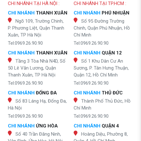
CHI NHÁNH TẠI HÀ NỘI :
CHI NHÁNH TẠI TP.HCM :
CHI NHÁNH
THANH XUÂN
CHI NHÁNH
PHÚ NHUẬN
Ngõ 109, Trường Chinh,
Số 95 Đường Trường
P. Phương Liệt, Quận Thanh
Chinh, Quận Phú Nhuận, Hồ
Xuân, TP Hà Nội
Chí Minh
Tel:0969.26.90.90
Tel:0969.26.90.90
CHI NHÁNH
THANH XUÂN
CHI NHÁNH
QUẬN 12
Tầng 3 Tòa Nhà N4D, Số
Số 1 Khu Dân Cư An
50 Lê Văn Lương, Quận
Sương, P. Tân Hưng Thuận,
Thanh Xuân, TP Hà Nội
Quận 12, Hồ Chí Minh
Tel:0969.26.90.90
Tel:0969.26.90.90
CHI NHÁNH
ĐỐNG ĐA
CHI NHÁNH
THỦ ĐỨC
Số 83 Láng Hạ, Đống Đa,
Thành Phố Thủ Đức, Hồ
Hà Nội
Chí Minh
Tel:0969.26.90.90
Tel:0969.26.90.90
CHI NHÁNH
ỨNG HÒA
CHI NHÁNH
QUẬN 4
Số 40 Trần Đăng Ninh,
Hoàng Diệu, Phường 8,