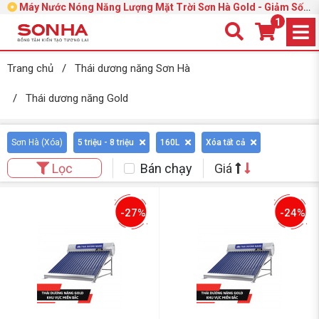
Máy Nước Nóng Năng Lượng Mặt Trời Sơn Hà Gold - Giảm Sốc
39%
1
Trang chủ
/
Thái dương năng Sơn Hà
/
Thái dương năng Gold
Sơn Hà (
Xóa
)
5 triệu - 8 triệu
160L
Xóa tất cả
Bán chạy
Giá
Lọc
-27%
-24%