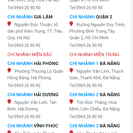
Vân Đình, Ứng Hòa, Hà Nội
Quận 4, Hồ Chí Minh
Tel:0969.26.90.90
Tel:0969.26.90.90
CHI NHÁNH
GIA LÂM
CHI NHÁNH
QUẬN 2
Nguyễn Đức Thuận, tổ
Đường Nguyễn Duy Trinh,
dân phố Kiên Trung, TT. Trâu
Phường Bình Trưng Tây,
Quỳ, Hà Nội
Quận 2, Hồ Chí Minh
Tel:0969.26.90.90
Tel:0969.26.90.90
CHI NHÁNH MIỀN BẮC:
CHI NHÁNH MIỀN TRUNG:
CHI NHÁNH
HẢI PHÒNG
CHI NHÁNH 1
ĐÀ NẴNG
Phường Thượng Lý, Quận
Nguyễn Văn Linh, Thạch
Hồng Bàng, Hải Phòng
Gián, Thanh Khê, Đà Nẵng
Tel:0969.26.90.90
Tel:0969.26.90.90
CHI NHÁNH
HẢI DƯƠNG
CHI NHÁNH 2
ĐÀ NẴNG
Nguyễn Văn Linh, Tân
Tôn Đức Thắng, Hoà
Bình, Hải Dương
Minh, Liên Chiểu, Đà Nẵng
Tel:0969.26.90.90
Tel:0969.26.90.90
CHI NHÁNH
VĨNH PHÚC
CHI NHÁNH 3
ĐÀ NẴNG