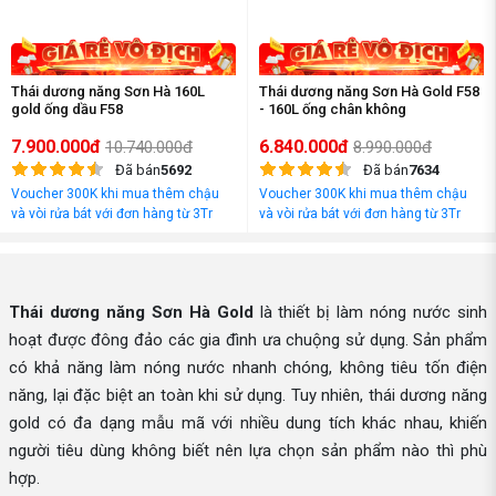
Thái dương năng Sơn Hà 160L
Thái dương năng Sơn Hà Gold F58
gold ống dầu F58
- 160L ống chân không
7.900.000đ
6.840.000đ
10.740.000đ
8.990.000đ
Đã bán
5692
Đã bán
7634
Voucher 300K khi mua thêm chậu
Voucher 300K khi mua thêm chậu
và vòi rửa bát với đơn hàng từ 3Tr
và vòi rửa bát với đơn hàng từ 3Tr
đồng
đồng
Thái dương năng Sơn Hà Gold
là thiết bị làm nóng nước sinh
hoạt được đông đảo các gia đình ưa chuộng sử dụng. Sản phẩm
có khả năng làm nóng nước nhanh chóng, không tiêu tốn điện
năng, lại đặc biệt an toàn khi sử dụng. Tuy nhiên, thái dương năng
gold có đa dạng mẫu mã với nhiều dung tích khác nhau, khiến
người tiêu dùng không biết nên lựa chọn sản phẩm nào thì phù
hợp.