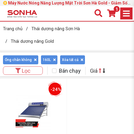
Máy Nước Nóng Năng Lượng Mặt Trời Sơn Hà Gold - Giảm Sốc
39%
1
Trang chủ
/
Thái dương năng Sơn Hà
/
Thái dương năng Gold
Ống chân không
160L
Xóa tất cả
Bán chạy
Giá
Lọc
-24%