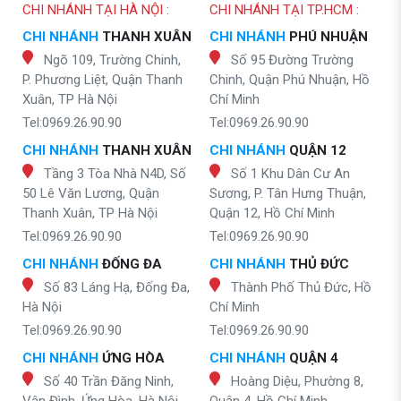
CHI NHÁNH TẠI HÀ NỘI :
CHI NHÁNH TẠI TP.HCM :
CHI NHÁNH
THANH XUÂN
CHI NHÁNH
PHÚ NHUẬN
Ngõ 109, Trường Chinh,
Số 95 Đường Trường
P. Phương Liệt, Quận Thanh
Chinh, Quận Phú Nhuận, Hồ
Xuân, TP Hà Nội
Chí Minh
Tel:0969.26.90.90
Tel:0969.26.90.90
CHI NHÁNH
THANH XUÂN
CHI NHÁNH
QUẬN 12
Tầng 3 Tòa Nhà N4D, Số
Số 1 Khu Dân Cư An
50 Lê Văn Lương, Quận
Sương, P. Tân Hưng Thuận,
Thanh Xuân, TP Hà Nội
Quận 12, Hồ Chí Minh
Tel:0969.26.90.90
Tel:0969.26.90.90
CHI NHÁNH
ĐỐNG ĐA
CHI NHÁNH
THỦ ĐỨC
Số 83 Láng Hạ, Đống Đa,
Thành Phố Thủ Đức, Hồ
Hà Nội
Chí Minh
Tel:0969.26.90.90
Tel:0969.26.90.90
CHI NHÁNH
ỨNG HÒA
CHI NHÁNH
QUẬN 4
Số 40 Trần Đăng Ninh,
Hoàng Diệu, Phường 8,