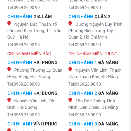
Vân Đình, Ứng Hòa, Hà Nội
Quận 4, Hồ Chí Minh
Tel:0969.26.90.90
Tel:0969.26.90.90
CHI NHÁNH
GIA LÂM
CHI NHÁNH
QUẬN 2
Nguyễn Đức Thuận, tổ
Đường Nguyễn Duy Trinh,
dân phố Kiên Trung, TT. Trâu
Phường Bình Trưng Tây,
Quỳ, Hà Nội
Quận 2, Hồ Chí Minh
Tel:0969.26.90.90
Tel:0969.26.90.90
CHI NHÁNH MIỀN BẮC:
CHI NHÁNH MIỀN TRUNG:
CHI NHÁNH
HẢI PHÒNG
CHI NHÁNH 1
ĐÀ NẴNG
Phường Thượng Lý, Quận
Nguyễn Văn Linh, Thạch
Hồng Bàng, Hải Phòng
Gián, Thanh Khê, Đà Nẵng
Tel:0969.26.90.90
Tel:0969.26.90.90
CHI NHÁNH
HẢI DƯƠNG
CHI NHÁNH 2
ĐÀ NẴNG
Nguyễn Văn Linh, Tân
Tôn Đức Thắng, Hoà
Bình, Hải Dương
Minh, Liên Chiểu, Đà Nẵng
Tel:0969.26.90.90
Tel:0969.26.90.90
CHI NHÁNH
VĨNH PHÚC
CHI NHÁNH 3
ĐÀ NẴNG