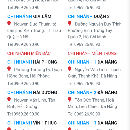
Vân Đình, Ứng Hòa, Hà Nội
Quận 4, Hồ Chí Minh
Tel:0969.26.90.90
Tel:0969.26.90.90
CHI NHÁNH
GIA LÂM
CHI NHÁNH
QUẬN 2
Nguyễn Đức Thuận, tổ
Đường Nguyễn Duy Trinh,
dân phố Kiên Trung, TT. Trâu
Phường Bình Trưng Tây,
Quỳ, Hà Nội
Quận 2, Hồ Chí Minh
Tel:0969.26.90.90
Tel:0969.26.90.90
CHI NHÁNH MIỀN BẮC:
CHI NHÁNH MIỀN TRUNG:
CHI NHÁNH
HẢI PHÒNG
CHI NHÁNH 1
ĐÀ NẴNG
Phường Thượng Lý, Quận
Nguyễn Văn Linh, Thạch
Hồng Bàng, Hải Phòng
Gián, Thanh Khê, Đà Nẵng
Tel:0969.26.90.90
Tel:0969.26.90.90
CHI NHÁNH
HẢI DƯƠNG
CHI NHÁNH 2
ĐÀ NẴNG
Nguyễn Văn Linh, Tân
Tôn Đức Thắng, Hoà
Bình, Hải Dương
Minh, Liên Chiểu, Đà Nẵng
Tel:0969.26.90.90
Tel:0969.26.90.90
CHI NHÁNH
VĨNH PHÚC
CHI NHÁNH 3
ĐÀ NẴNG