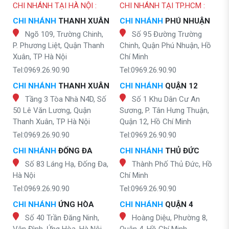
CHI NHÁNH TẠI HÀ NỘI :
CHI NHÁNH TẠI TP.HCM :
CHI NHÁNH
THANH XUÂN
CHI NHÁNH
PHÚ NHUẬN
Ngõ 109, Trường Chinh,
Số 95 Đường Trường
P. Phương Liệt, Quận Thanh
Chinh, Quận Phú Nhuận, Hồ
Xuân, TP Hà Nội
Chí Minh
Tel:0969.26.90.90
Tel:0969.26.90.90
CHI NHÁNH
THANH XUÂN
CHI NHÁNH
QUẬN 12
Tầng 3 Tòa Nhà N4D, Số
Số 1 Khu Dân Cư An
50 Lê Văn Lương, Quận
Sương, P. Tân Hưng Thuận,
Thanh Xuân, TP Hà Nội
Quận 12, Hồ Chí Minh
Tel:0969.26.90.90
Tel:0969.26.90.90
CHI NHÁNH
ĐỐNG ĐA
CHI NHÁNH
THỦ ĐỨC
Số 83 Láng Hạ, Đống Đa,
Thành Phố Thủ Đức, Hồ
Hà Nội
Chí Minh
Tel:0969.26.90.90
Tel:0969.26.90.90
CHI NHÁNH
ỨNG HÒA
CHI NHÁNH
QUẬN 4
Số 40 Trần Đăng Ninh,
Hoàng Diệu, Phường 8,