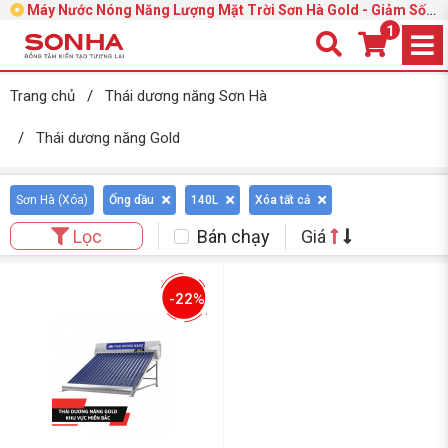
Máy Nước Nóng Năng Lượng Mặt Trời Sơn Hà Gold - Giảm Sốc
39%
1
Trang chủ
/
Thái dương năng Sơn Hà
/
Thái dương năng Gold
Sơn Hà (
Xóa
)
Ống dầu
140L
Xóa tất cả
Bán chạy
Giá
Lọc
-22%