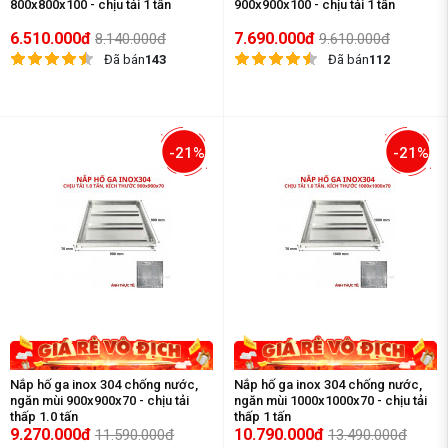
800x800x100 - chịu tải 1 tấn
900x900x100 - chịu tải 1 tấn
6.510.000đ
7.690.000đ
8.140.000đ
9.610.000đ
Đã bán
143
Đã bán
112
-21%
-21%
Nắp hố ga inox 304 chống nước,
Nắp hố ga inox 304 chống nước,
ngăn mùi 900x900x70 - chịu tải
ngăn mùi 1000x1000x70 - chịu tải
thấp 1.0 tấn
thấp 1 tấn
9.270.000đ
10.790.000đ
11.590.000đ
13.490.000đ