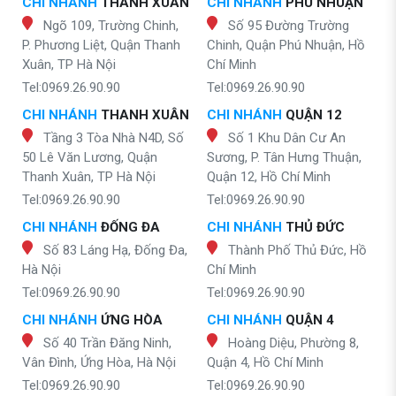
CHI NHÁNH
THANH XUÂN
CHI NHÁNH
PHÚ NHUẬN
Ngõ 109, Trường Chinh,
Số 95 Đường Trường
P. Phương Liệt, Quận Thanh
Chinh, Quận Phú Nhuận, Hồ
Xuân, TP Hà Nội
Chí Minh
Tel:0969.26.90.90
Tel:0969.26.90.90
CHI NHÁNH
THANH XUÂN
CHI NHÁNH
QUẬN 12
Tầng 3 Tòa Nhà N4D, Số
Số 1 Khu Dân Cư An
50 Lê Văn Lương, Quận
Sương, P. Tân Hưng Thuận,
Thanh Xuân, TP Hà Nội
Quận 12, Hồ Chí Minh
Tel:0969.26.90.90
Tel:0969.26.90.90
CHI NHÁNH
ĐỐNG ĐA
CHI NHÁNH
THỦ ĐỨC
Số 83 Láng Hạ, Đống Đa,
Thành Phố Thủ Đức, Hồ
Hà Nội
Chí Minh
Tel:0969.26.90.90
Tel:0969.26.90.90
CHI NHÁNH
ỨNG HÒA
CHI NHÁNH
QUẬN 4
Số 40 Trần Đăng Ninh,
Hoàng Diệu, Phường 8,
Vân Đình, Ứng Hòa, Hà Nội
Quận 4, Hồ Chí Minh
Tel:0969.26.90.90
Tel:0969.26.90.90