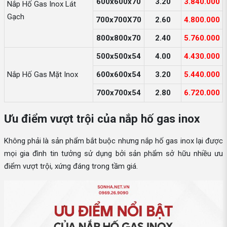
600x600x70
3.20
3.840.000
Nắp Hố Gas Inox Lát
Gạch
700x700X70
2.60
4.800.000
800x800x70
2.40
5.760.000
500x500x54
4.00
4.430.000
Nắp Hố Gas Mặt Inox
600x600x54
3.20
5.440.000
700x700x54
2.80
6.720.000
Ưu điểm vượt trội của nắp hố gas inox
Không phải là sản phẩm bắt buộc nhưng nắp hố gas inox lại được
mọi gia đình tin tưởng sử dụng bởi sản phẩm sở hữu nhiều ưu
điểm vượt trội, xứng đáng trong tầm giá.