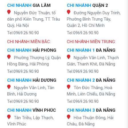
CHI NHÁNH
GIA LÂM
CHI NHÁNH
QUẬN 2
Nguyễn Đức Thuận, tổ
Đường Nguyễn Duy Trinh,
dân phố Kiên Trung, TT. Trâu
Phường Bình Trưng Tây,
Quỳ, Hà Nội
Quận 2, Hồ Chí Minh
Tel:0969.26.90.90
Tel:0969.26.90.90
CHI NHÁNH MIỀN BẮC:
CHI NHÁNH MIỀN TRUNG:
CHI NHÁNH
HẢI PHÒNG
CHI NHÁNH 1
ĐÀ NẴNG
Phường Thượng Lý, Quận
Nguyễn Văn Linh, Thạch
Hồng Bàng, Hải Phòng
Gián, Thanh Khê, Đà Nẵng
Tel:0969.26.90.90
Tel:0969.26.90.90
CHI NHÁNH
HẢI DƯƠNG
CHI NHÁNH 2
ĐÀ NẴNG
Nguyễn Văn Linh, Tân
Tôn Đức Thắng, Hoà
Bình, Hải Dương
Minh, Liên Chiểu, Đà Nẵng
Tel:0969.26.90.90
Tel:0969.26.90.90
CHI NHÁNH
VĨNH PHÚC
CHI NHÁNH 3
ĐÀ NẴNG
Tân Triều, Lập Thạch,
Hòa Thuận Đông, Hải
Vĩnh Phúc
Châu, Đà Nẵng