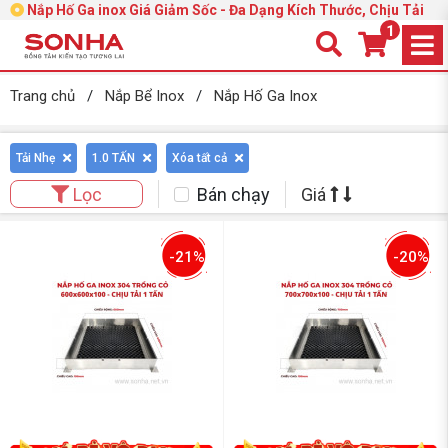
Nắp Hố Ga inox Giá Giảm Sốc - Đa Dạng Kích Thước, Chịu Tải
1
Trang chủ
/
Nắp Bể Inox
/
Nắp Hố Ga Inox
Tải Nhẹ
1.0 TẤN
Xóa tất cả
Bán chạy
Giá
Lọc
-21%
-20%