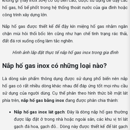
không gỉ (hay inox 304) có độ bền cao, được sử dụng để đậy các
hố gas, hố bể phốt trong hệ thống thoát nước của gia đình hoặc
công trình xây dựng lớn.
Nắp hố gas được thiết kế để đậy kín miệng hố gas nhằm ngăn
chặn mùi hôi thối bốc lên cũng như hạn chế tình trạng rác thải,
đất đá rơi xuống cống làm tắc nghẽn.
Hình ảnh lắp đặt thực tế nắp hố gas inox trong gia đình
Nắp hố gas inox có những loại nào?
Là dòng sản phẩm thông dụng được sử dụng phổ biến nên nắp
hố gas có rất nhiều dòng khác nhau để đáp ứng tốt mọi nhu cầu
sử dụng của người dùng. Cụ thể phân theo hình thức bề mặt lát
phía trên,
nắp hố gas bằng inox
đang được phân chia thành:
Nắp hố gas inox lát gạch
: Đây là dòng nắp hố gas thường
được lắp đặt ở trong nhà hoặc ngoài sân, các khu vị trí lát
gạch đá hoa, gạch đỏ… Dòng này được thiết kế để lát gạch