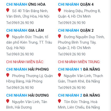
CHI NHÁNH
ỨNG HÒA
CHI NHÁNH
QUẬN 4
Số 40 Trần Đăng Ninh,
Hoàng Diệu, Phường 8,
Vân Đình, Ứng Hòa, Hà Nội
Quận 4, Hồ Chí Minh
Tel:0969.26.90.90
Tel:0969.26.90.90
CHI NHÁNH
GIA LÂM
CHI NHÁNH
QUẬN 2
Nguyễn Đức Thuận, tổ
Đường Nguyễn Duy Trinh,
dân phố Kiên Trung, TT. Trâu
Phường Bình Trưng Tây,
Quỳ, Hà Nội
Quận 2, Hồ Chí Minh
Tel:0969.26.90.90
Tel:0969.26.90.90
CHI NHÁNH MIỀN BẮC:
CHI NHÁNH MIỀN TRUNG:
CHI NHÁNH
HẢI PHÒNG
CHI NHÁNH 1
ĐÀ NẴNG
Phường Thượng Lý, Quận
Nguyễn Văn Linh, Thạch
Hồng Bàng, Hải Phòng
Gián, Thanh Khê, Đà Nẵng
Tel:0969.26.90.90
Tel:0969.26.90.90
CHI NHÁNH
HẢI DƯƠNG
CHI NHÁNH 2
ĐÀ NẴNG
Nguyễn Văn Linh, Tân
Tôn Đức Thắng, Hoà
Bình, Hải Dương
Minh, Liên Chiểu, Đà Nẵng