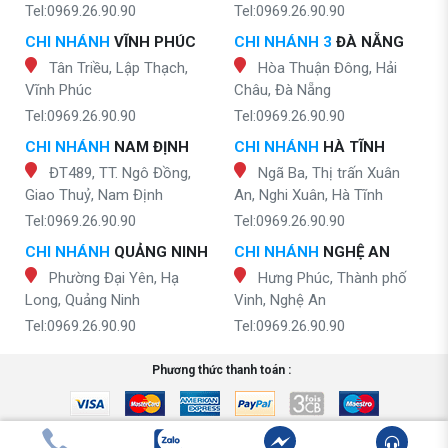
Tel:0969.26.90.90
Tel:0969.26.90.90
CHI NHÁNH
VĨNH PHÚC
CHI NHÁNH 3
ĐÀ NẴNG
Tân Triều, Lập Thạch,
Hòa Thuận Đông, Hải
Vĩnh Phúc
Châu, Đà Nẵng
Tel:0969.26.90.90
Tel:0969.26.90.90
CHI NHÁNH
NAM ĐỊNH
CHI NHÁNH
HÀ TĨNH
ĐT489, TT. Ngô Đồng,
Ngã Ba, Thị trấn Xuân
Giao Thuỷ, Nam Định
An, Nghi Xuân, Hà Tĩnh
Tel:0969.26.90.90
Tel:0969.26.90.90
CHI NHÁNH
QUẢNG NINH
CHI NHÁNH
NGHỆ AN
Phường Đại Yên, Hạ
Hưng Phúc, Thành phố
Long, Quảng Ninh
Vinh, Nghệ An
Tel:0969.26.90.90
Tel:0969.26.90.90
Phương thức thanh toán :