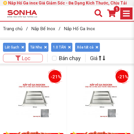
Nắp Hố Ga inox Giá Giảm Sốc - Đa Dạng Kích Thước, Chịu Tải
1
Trang chủ
/
Nắp Bể Inox
/
Nắp Hố Ga Inox
Lát Gạch
Tải Nhẹ
1.0 TẤN
Xóa tất cả
Bán chạy
Giá
Lọc
-21%
-21%