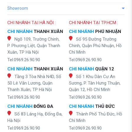
Showroom
CHI NHÁNH TẠI HÀ NỘI :
CHI NHÁNH TẠI TP.HCM :
CHI NHÁNH
THANH XUÂN
CHI NHÁNH
PHÚ NHUẬN
Ngõ 109, Trường Chinh,
Số 95 Đường Trường
P. Phương Liệt, Quận Thanh
Chinh, Quận Phú Nhuận, Hồ
Xuân, TP Hà Nội
Chí Minh
Tel:0969.26.90.90
Tel:0969.26.90.90
CHI NHÁNH
THANH XUÂN
CHI NHÁNH
QUẬN 12
Tầng 3 Tòa Nhà N4D, Số
Số 1 Khu Dân Cư An
50 Lê Văn Lương, Quận
Sương, P. Tân Hưng Thuận,
Thanh Xuân, TP Hà Nội
Quận 12, Hồ Chí Minh
Tel:0969.26.90.90
Tel:0969.26.90.90
CHI NHÁNH
ĐỐNG ĐA
CHI NHÁNH
THỦ ĐỨC
Số 83 Láng Hạ, Đống Đa,
Thành Phố Thủ Đức, Hồ
Hà Nội
Chí Minh
Tel:0969.26.90.90
Tel:0969.26.90.90