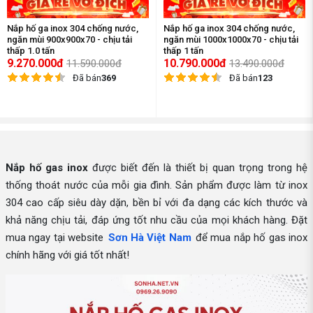
Nắp hố ga inox 304 chống nước,
Nắp hố ga inox 304 chống nước,
ngăn mùi 900x900x70 - chịu tải
ngăn mùi 1000x1000x70 - chịu tải
thấp 1.0 tấn
thấp 1 tấn
9.270.000đ
10.790.000đ
11.590.000đ
13.490.000đ
Đã bán
369
Đã bán
123
Nắp hố gas inox
được biết đến là thiết bị quan trọng trong hệ
thống thoát nước của mỗi gia đình. Sản phẩm được làm từ inox
304 cao cấp siêu dày dặn, bền bỉ với đa dạng các kích thước và
khả năng chịu tải, đáp ứng tốt nhu cầu của mọi khách hàng. Đặt
mua ngay tại website
Sơn Hà Việt Nam
để mua nắp hố gas inox
chính hãng với giá tốt nhất!