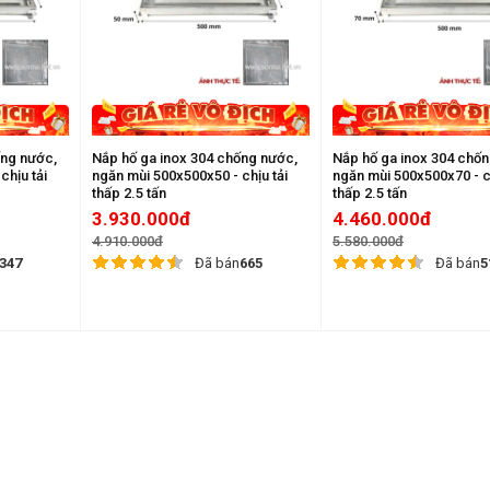
ống nước,
Nắp hố ga inox 304 chống nước,
Nắp hố ga inox 304 chố
chịu tải
ngăn mùi 500x500x50 - chịu tải
ngăn mùi 500x500x70 - ch
thấp 2.5 tấn
thấp 2.5 tấn
3.930.000đ
4.460.000đ
4.910.000đ
5.580.000đ
347
Đã bán
665
Đã bán
5