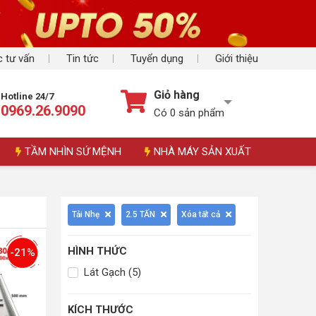
 tư vấn
Tin tức
Tuyển dụng
Giới thiệu
Giỏ hàng
Hotline 24/7
0969.26.9090
Có
0
sản phẩm
TẦM NHÌN SỨ MỆNH
NHÀ MÁY SẢN XUẤT
Tải Nhẹ
2.5 TẤN
Xóa tất cả
HÌNH THỨC
-21%
Lát Gạch (5)
KÍCH THƯỚC