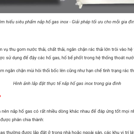
ìm hiểu siêu phẩm nắp hố gas inox - Giải pháp tối ưu cho mỗi gia đì
vụ thu gom nước thải, chất thải, ngăn chặn rác thải lớn trôi vào h
ược sử dụng để đậy các hố gas, hố bể phốt trong hệ thống thoát nước
 ngăn chặn mùi hôi thối bốc lên cũng như hạn chế tình trạng rác th
Hình ảnh lắp đặt thực tế nắp hố gas inox trong gia đình
?
nên nắp hố gas có rất nhiều dòng khác nhau để đáp ứng tốt mọi nh
được phân chia thành:
gas thường được lắp đặt ở trong nhà hoặc ngoài sân, các khu vị trí l