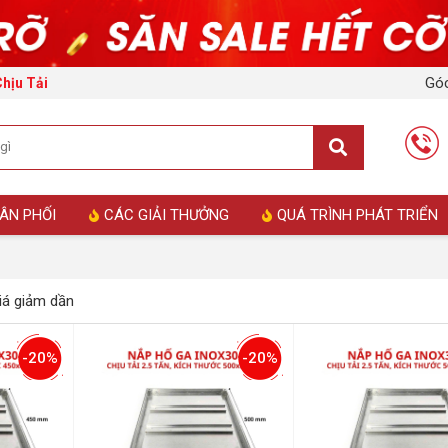
Góc
Chịu Tải
ÂN PHỐI
CÁC GIẢI THƯỞNG
QUÁ TRÌNH PHÁT TRIỂN
á giảm dần
-20%
-20%