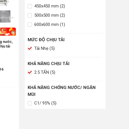
450x450 mm (2)
500x500 mm (2)
600x600 mm (1)
MỨC ĐỘ CHỊU TẢI
ng nước,
ịu tải
Tải Nhẹ (5)
KHẢ NĂNG CHỊU TẢI
16
2.5 TẤN (5)
KHẢ NĂNG CHỐNG NƯỚC/ NGĂN
MÙI
C1/ 95% (5)