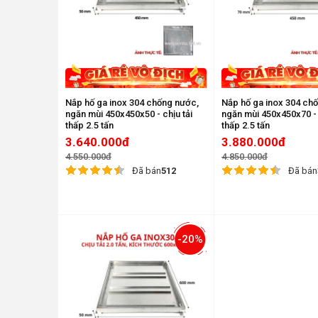
Nắp hố ga inox 304 chống nước,
Nắp hố ga inox 304 ch
ngăn mùi 450x450x50 - chịu tải
ngăn mùi 450x450x70 - 
thấp 2.5 tấn
thấp 2.5 tấn
3.640.000đ
3.880.000đ
4.550.000đ
4.850.000đ
Đã bán
512
Đã bán
-20%