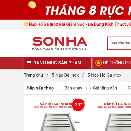
Nắp Hố Ga inox Giá Giảm Sốc - Đa Dạng Kích Thước, 
DANH MỤC SẢN PHẨM
HỆ THỐNG PH
Trang chủ
/
5
Nắp Bể Inox
/
5
Nắp Hố Ga Inox
Sắp xếp theo
Bán chạy
Giá tăng dần
Gi
-20%