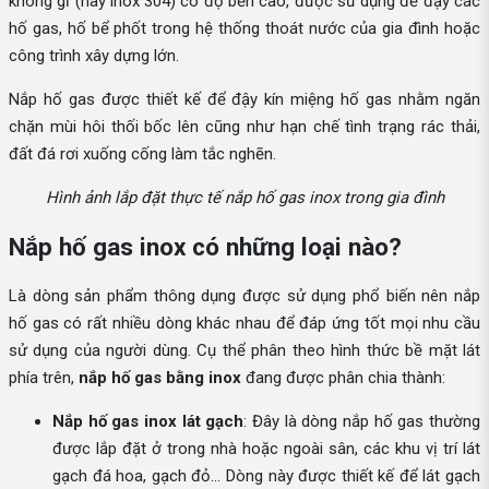
không gỉ (hay inox 304) có độ bền cao, được sử dụng để đậy các
hố gas, hố bể phốt trong hệ thống thoát nước của gia đình hoặc
công trình xây dựng lớn.
Nắp hố gas được thiết kế để đậy kín miệng hố gas nhằm ngăn
chặn mùi hôi thối bốc lên cũng như hạn chế tình trạng rác thải,
đất đá rơi xuống cống làm tắc nghẽn.
Hình ảnh lắp đặt thực tế nắp hố gas inox trong gia đình
Nắp hố gas inox có những loại nào?
Là dòng sản phẩm thông dụng được sử dụng phổ biến nên nắp
hố gas có rất nhiều dòng khác nhau để đáp ứng tốt mọi nhu cầu
sử dụng của người dùng. Cụ thể phân theo hình thức bề mặt lát
phía trên,
nắp hố gas bằng inox
đang được phân chia thành:
Nắp hố gas inox lát gạch
: Đây là dòng nắp hố gas thường
được lắp đặt ở trong nhà hoặc ngoài sân, các khu vị trí lát
gạch đá hoa, gạch đỏ… Dòng này được thiết kế để lát gạch