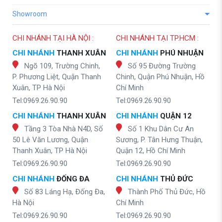
Showroom
CHI NHÁNH TẠI HÀ NỘI :
CHI NHÁNH TẠI TP.HCM :
CHI NHÁNH
THANH XUÂN
CHI NHÁNH
PHÚ NHUẬN
Ngõ 109, Trường Chinh,
Số 95 Đường Trường
P. Phương Liệt, Quận Thanh
Chinh, Quận Phú Nhuận, Hồ
Xuân, TP Hà Nội
Chí Minh
Tel:0969.26.90.90
Tel:0969.26.90.90
CHI NHÁNH
THANH XUÂN
CHI NHÁNH
QUẬN 12
Tầng 3 Tòa Nhà N4D, Số
Số 1 Khu Dân Cư An
50 Lê Văn Lương, Quận
Sương, P. Tân Hưng Thuận,
Thanh Xuân, TP Hà Nội
Quận 12, Hồ Chí Minh
Tel:0969.26.90.90
Tel:0969.26.90.90
CHI NHÁNH
ĐỐNG ĐA
CHI NHÁNH
THỦ ĐỨC
Số 83 Láng Hạ, Đống Đa,
Thành Phố Thủ Đức, Hồ
Hà Nội
Chí Minh
Tel:0969.26.90.90
Tel:0969.26.90.90