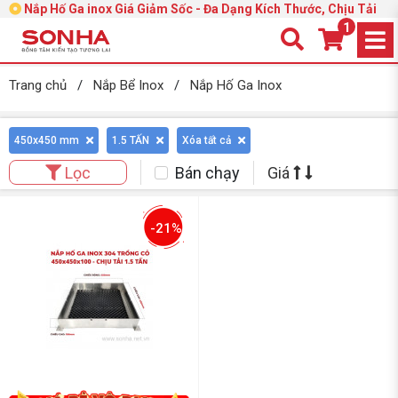
Nắp Hố Ga inox Giá Giảm Sốc - Đa Dạng Kích Thước, Chịu Tải
1
Trang chủ
/
Nắp Bể Inox
/
Nắp Hố Ga Inox
450x450 mm
1.5 TẤN
Xóa tất cả
Bán chạy
Giá
Lọc
-21%