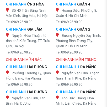
CHI NHÁNH
ỨNG HÒA
CHI NHÁNH
QUẬN 4
Số 40 Trần Đăng Ninh,
Hoàng Diệu, Phường 8,
Vân Đình, Ứng Hòa, Hà Nội
Quận 4, Hồ Chí Minh
Tel:0969.26.90.90
Tel:0969.26.90.90
CHI NHÁNH
GIA LÂM
CHI NHÁNH
QUẬN 2
Nguyễn Đức Thuận, tổ
Đường Nguyễn Duy Trinh,
dân phố Kiên Trung, TT. Trâu
Phường Bình Trưng Tây,
Quỳ, Hà Nội
Quận 2, Hồ Chí Minh
Tel:0969.26.90.90
Tel:0969.26.90.90
CHI NHÁNH MIỀN BẮC:
CHI NHÁNH MIỀN TRUNG:
CHI NHÁNH
HẢI PHÒNG
CHI NHÁNH 1
ĐÀ NẴNG
Phường Thượng Lý, Quận
Nguyễn Văn Linh, Thạch
Hồng Bàng, Hải Phòng
Gián, Thanh Khê, Đà Nẵng
Tel:0969.26.90.90
Tel:0969.26.90.90
CHI NHÁNH
HẢI DƯƠNG
CHI NHÁNH 2
ĐÀ NẴNG
Nguyễn Văn Linh, Tân
Tôn Đức Thắng, Hoà
Bình, Hải Dương
Minh, Liên Chiểu, Đà Nẵng