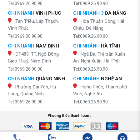
Tel:0969.26.90.90
Tel:0969.26.90.90
CHI NHÁNH
VĨNH PHÚC
CHI NHÁNH 3
ĐÀ NẴNG
Tân Triều, Lập Thạch,
Hòa Thuận Đông, Hải
Vĩnh Phúc
Châu, Đà Nẵng
Tel:0969.26.90.90
Tel:0969.26.90.90
CHI NHÁNH
NAM ĐỊNH
CHI NHÁNH
HÀ TĨNH
ĐT489, TT. Ngô Đồng,
Ngã Ba, Thị trấn Xuân
Giao Thuỷ, Nam Định
An, Nghi Xuân, Hà Tĩnh
Tel:0969.26.90.90
Tel:0969.26.90.90
CHI NHÁNH
QUẢNG NINH
CHI NHÁNH
NGHỆ AN
Phường Đại Yên, Hạ
Hưng Phúc, Thành phố
Long, Quảng Ninh
Vinh, Nghệ An
Tel:0969.26.90.90
Tel:0969.26.90.90
Phương thức thanh toán :