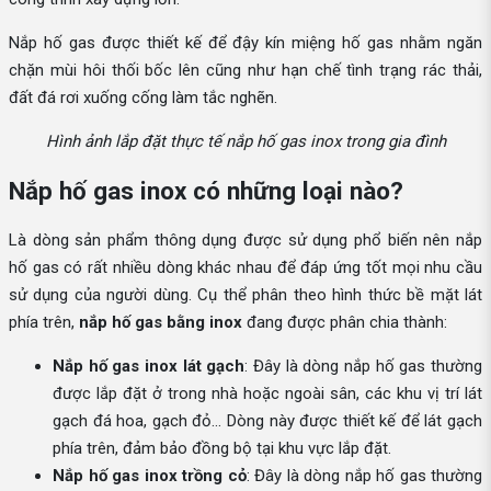
Nắp hố gas được thiết kế để đậy kín miệng hố gas nhằm ngăn
chặn mùi hôi thối bốc lên cũng như hạn chế tình trạng rác thải,
đất đá rơi xuống cống làm tắc nghẽn.
Hình ảnh lắp đặt thực tế nắp hố gas inox trong gia đình
Nắp hố gas inox có những loại nào?
Là dòng sản phẩm thông dụng được sử dụng phổ biến nên nắp
hố gas có rất nhiều dòng khác nhau để đáp ứng tốt mọi nhu cầu
sử dụng của người dùng. Cụ thể phân theo hình thức bề mặt lát
phía trên,
nắp hố gas bằng inox
đang được phân chia thành:
Nắp hố gas inox lát gạch
: Đây là dòng nắp hố gas thường
được lắp đặt ở trong nhà hoặc ngoài sân, các khu vị trí lát
gạch đá hoa, gạch đỏ… Dòng này được thiết kế để lát gạch
phía trên, đảm bảo đồng bộ tại khu vực lắp đặt.
Nắp hố gas inox trồng cỏ
: Đây là dòng nắp hố gas thường