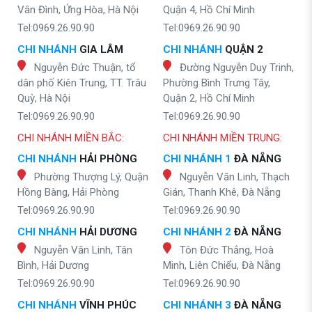
Vân Đình, Ứng Hòa, Hà Nội
Quận 4, Hồ Chí Minh
Tel:0969.26.90.90
Tel:0969.26.90.90
CHI NHÁNH
GIA LÂM
CHI NHÁNH
QUẬN 2
Nguyễn Đức Thuận, tổ
Đường Nguyễn Duy Trinh,
dân phố Kiên Trung, TT. Trâu
Phường Bình Trưng Tây,
Quỳ, Hà Nội
Quận 2, Hồ Chí Minh
Tel:0969.26.90.90
Tel:0969.26.90.90
CHI NHÁNH MIỀN BẮC:
CHI NHÁNH MIỀN TRUNG:
CHI NHÁNH
HẢI PHÒNG
CHI NHÁNH 1
ĐÀ NẴNG
Phường Thượng Lý, Quận
Nguyễn Văn Linh, Thạch
Hồng Bàng, Hải Phòng
Gián, Thanh Khê, Đà Nẵng
Tel:0969.26.90.90
Tel:0969.26.90.90
CHI NHÁNH
HẢI DƯƠNG
CHI NHÁNH 2
ĐÀ NẴNG
Nguyễn Văn Linh, Tân
Tôn Đức Thắng, Hoà
Bình, Hải Dương
Minh, Liên Chiểu, Đà Nẵng
Tel:0969.26.90.90
Tel:0969.26.90.90
CHI NHÁNH
VĨNH PHÚC
CHI NHÁNH 3
ĐÀ NẴNG