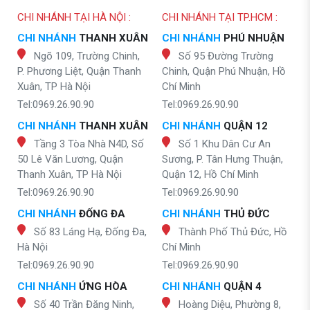
CHI NHÁNH TẠI HÀ NỘI :
CHI NHÁNH TẠI TP.HCM :
CHI NHÁNH
THANH XUÂN
CHI NHÁNH
PHÚ NHUẬN
Ngõ 109, Trường Chinh,
Số 95 Đường Trường
P. Phương Liệt, Quận Thanh
Chinh, Quận Phú Nhuận, Hồ
Xuân, TP Hà Nội
Chí Minh
Tel:0969.26.90.90
Tel:0969.26.90.90
CHI NHÁNH
THANH XUÂN
CHI NHÁNH
QUẬN 12
Tầng 3 Tòa Nhà N4D, Số
Số 1 Khu Dân Cư An
50 Lê Văn Lương, Quận
Sương, P. Tân Hưng Thuận,
Thanh Xuân, TP Hà Nội
Quận 12, Hồ Chí Minh
Tel:0969.26.90.90
Tel:0969.26.90.90
CHI NHÁNH
ĐỐNG ĐA
CHI NHÁNH
THỦ ĐỨC
Số 83 Láng Hạ, Đống Đa,
Thành Phố Thủ Đức, Hồ
Hà Nội
Chí Minh
Tel:0969.26.90.90
Tel:0969.26.90.90
CHI NHÁNH
ỨNG HÒA
CHI NHÁNH
QUẬN 4
Số 40 Trần Đăng Ninh,
Hoàng Diệu, Phường 8,