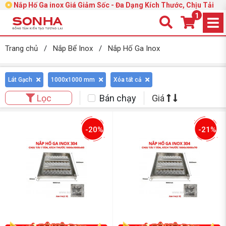
Nắp Hố Ga inox Giá Giảm Sốc - Đa Dạng Kích Thước, Chịu Tải
1
Trang chủ
/
Nắp Bể Inox
/
Nắp Hố Ga Inox
Lát Gạch
1000x1000 mm
Xóa tất cả
Bán chạy
Giá
Lọc
-20%
-21%