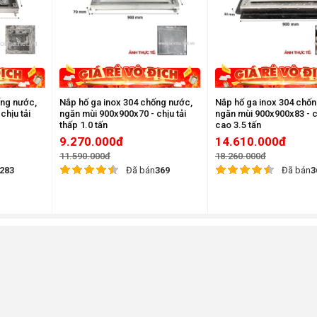
ống nước,
Nắp hố ga inox 304 chống nước,
Nắp hố ga inox 304 chố
chịu tải
ngăn mùi 900x900x70 - chịu tải
ngăn mùi 900x900x83 - ch
thấp 1.0 tấn
cao 3.5 tấn
9.270.000đ
14.610.000đ
11.590.000đ
18.260.000đ
283
Đã bán
369
Đã bán
3