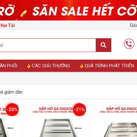
Góc
Chịu Tải
ÂN PHỐI
CÁC GIẢI THƯỞNG
QUÁ TRÌNH PHÁT TRIỂN
á giảm dần
-20%
-21%