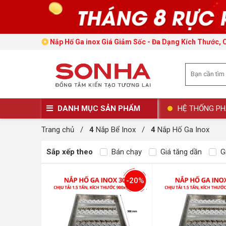
Nắp Hố Ga inox Giá Giảm Sốc - Đa Dạng Kích Thước, 
DANH MỤC SẢN PHẨM
HỆ THỐNG PH
Trang chủ
/
4
Nắp Bể Inox
/
4
Nắp Hố Ga Inox
Sắp xếp theo
Bán chạy
Giá tăng dần
Gi
-20%