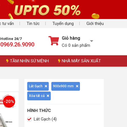
 tư vấn
Tin tức
Tuyển dụng
Giới thiệu
Giỏ hàng
Hotline 24/7
0969.26.9090
Có
0
sản phẩm
TẦM NHÌN SỨ MỆNH
NHÀ MÁY SẢN XUẤT
Lát Gạch
900x900 mm
Xóa tất cả
-20%
HÌNH THỨC
Lát Gạch (4)