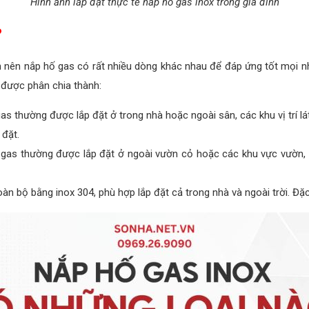
Hình ảnh lắp đặt thực tế nắp hố gas inox trong gia đình
?
nên nắp hố gas có rất nhiều dòng khác nhau để đáp ứng tốt mọi nh
được phân chia thành:
gas thường được lắp đặt ở trong nhà hoặc ngoài sân, các khu vị trí l
 đặt.
ố gas thường được lắp đặt ở ngoài vườn cỏ hoặc các khu vực vườn,
oàn bộ bằng inox 304, phù hợp lắp đặt cả trong nhà và ngoài trời. Đặ