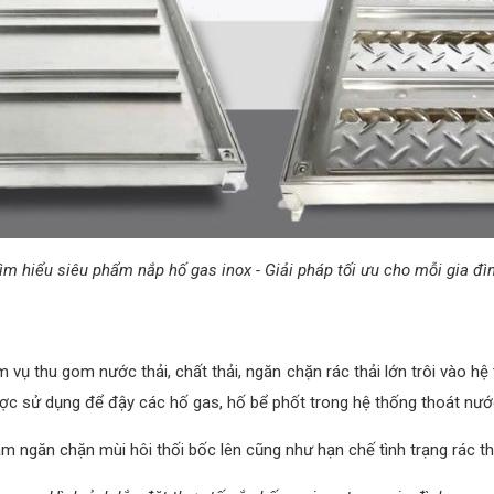
ìm hiểu siêu phẩm nắp hố gas inox - Giải pháp tối ưu cho mỗi gia đì
vụ thu gom nước thải, chất thải, ngăn chặn rác thải lớn trôi vào h
ược sử dụng để đậy các hố gas, hố bể phốt trong hệ thống thoát nước
 ngăn chặn mùi hôi thối bốc lên cũng như hạn chế tình trạng rác th