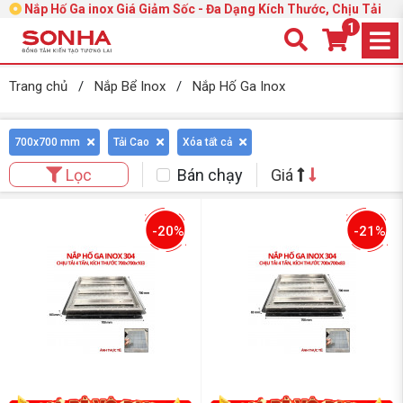
Nắp Hố Ga inox Giá Giảm Sốc - Đa Dạng Kích Thước, Chịu Tải
1
Trang chủ
/
Nắp Bể Inox
/
Nắp Hố Ga Inox
700x700 mm
Tải Cao
Xóa tất cả
Bán chạy
Giá
Lọc
-20%
-21%