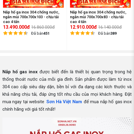
Nắp hố ga inox 304 chống nước,
Nắp hố ga inox 304 chống nước,
ngăn mùi 700x700x103 - chịu tải
ngăn mùi 700x700x83 - chịu tải
cao 4 tấn
cao 4 tấn
13.490.000đ
12.910.000đ
16.860.000đ
16.140.000đ
Đã bán
451
Đã bán
389
Nắp hố gas inox
được biết đến là thiết bị quan trọng trong hệ
thống thoát nước của mỗi gia đình. Sản phẩm được làm từ inox
304 cao cấp siêu dày dặn, bền bỉ với đa dạng các kích thước và
khả năng chịu tải, đáp ứng tốt nhu cầu của mọi khách hàng. Đặt
mua ngay tại website
Sơn Hà Việt Nam
để mua nắp hố gas inox
chính hãng với giá tốt nhất!