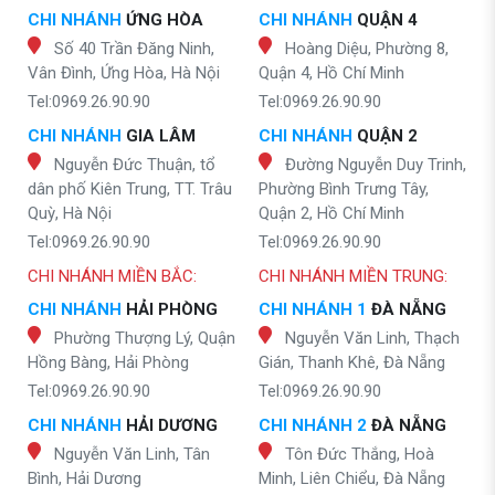
CHI NHÁNH
ỨNG HÒA
CHI NHÁNH
QUẬN 4
Số 40 Trần Đăng Ninh,
Hoàng Diệu, Phường 8,
Vân Đình, Ứng Hòa, Hà Nội
Quận 4, Hồ Chí Minh
Tel:0969.26.90.90
Tel:0969.26.90.90
CHI NHÁNH
GIA LÂM
CHI NHÁNH
QUẬN 2
Nguyễn Đức Thuận, tổ
Đường Nguyễn Duy Trinh,
dân phố Kiên Trung, TT. Trâu
Phường Bình Trưng Tây,
Quỳ, Hà Nội
Quận 2, Hồ Chí Minh
Tel:0969.26.90.90
Tel:0969.26.90.90
CHI NHÁNH MIỀN BẮC:
CHI NHÁNH MIỀN TRUNG:
CHI NHÁNH
HẢI PHÒNG
CHI NHÁNH 1
ĐÀ NẴNG
Phường Thượng Lý, Quận
Nguyễn Văn Linh, Thạch
Hồng Bàng, Hải Phòng
Gián, Thanh Khê, Đà Nẵng
Tel:0969.26.90.90
Tel:0969.26.90.90
CHI NHÁNH
HẢI DƯƠNG
CHI NHÁNH 2
ĐÀ NẴNG
Nguyễn Văn Linh, Tân
Tôn Đức Thắng, Hoà
Bình, Hải Dương
Minh, Liên Chiểu, Đà Nẵng