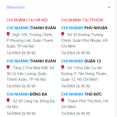
Showroom
CHI NHÁNH TẠI HÀ NỘI :
CHI NHÁNH TẠI TP.HCM :
CHI NHÁNH
THANH XUÂN
CHI NHÁNH
PHÚ NHUẬN
Ngõ 109, Trường Chinh,
Số 95 Đường Trường
P. Phương Liệt, Quận Thanh
Chinh, Quận Phú Nhuận, Hồ
Xuân, TP Hà Nội
Chí Minh
Tel:0969.26.90.90
Tel:0969.26.90.90
CHI NHÁNH
THANH XUÂN
CHI NHÁNH
QUẬN 12
Tầng 3 Tòa Nhà N4D, Số
Số 1 Khu Dân Cư An
50 Lê Văn Lương, Quận
Sương, P. Tân Hưng Thuận,
Thanh Xuân, TP Hà Nội
Quận 12, Hồ Chí Minh
Tel:0969.26.90.90
Tel:0969.26.90.90
CHI NHÁNH
ĐỐNG ĐA
CHI NHÁNH
THỦ ĐỨC
Số 83 Láng Hạ, Đống Đa,
Thành Phố Thủ Đức, Hồ
Hà Nội
Chí Minh
Tel:0969.26.90.90
Tel:0969.26.90.90