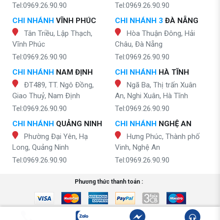
Tel:0969.26.90.90
Tel:0969.26.90.90
CHI NHÁNH
VĨNH PHÚC
CHI NHÁNH 3
ĐÀ NẴNG
Tân Triều, Lập Thạch,
Hòa Thuận Đông, Hải
Vĩnh Phúc
Châu, Đà Nẵng
Tel:0969.26.90.90
Tel:0969.26.90.90
CHI NHÁNH
NAM ĐỊNH
CHI NHÁNH
HÀ TĨNH
ĐT489, TT. Ngô Đồng,
Ngã Ba, Thị trấn Xuân
Giao Thuỷ, Nam Định
An, Nghi Xuân, Hà Tĩnh
Tel:0969.26.90.90
Tel:0969.26.90.90
CHI NHÁNH
QUẢNG NINH
CHI NHÁNH
NGHỆ AN
Phường Đại Yên, Hạ
Hưng Phúc, Thành phố
Long, Quảng Ninh
Vinh, Nghệ An
Tel:0969.26.90.90
Tel:0969.26.90.90
Phương thức thanh toán :