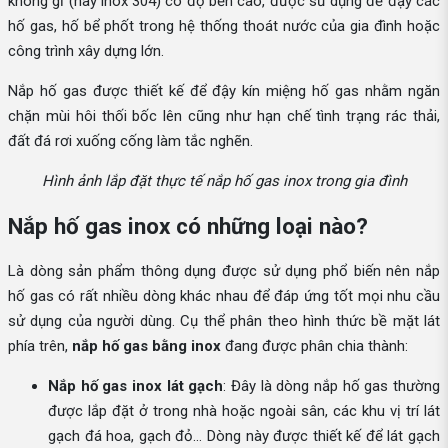
không gỉ (hay inox 304) có độ bền cao, được sử dụng để đậy các
hố gas, hố bể phốt trong hệ thống thoát nước của gia đình hoặc
công trình xây dựng lớn.
Nắp hố gas được thiết kế để đậy kín miệng hố gas nhằm ngăn
chặn mùi hôi thối bốc lên cũng như hạn chế tình trạng rác thải,
đất đá rơi xuống cống làm tắc nghẽn.
Hình ảnh lắp đặt thực tế nắp hố gas inox trong gia đình
Nắp hố gas inox có những loại nào?
Là dòng sản phẩm thông dụng được sử dụng phổ biến nên nắp
hố gas có rất nhiều dòng khác nhau để đáp ứng tốt mọi nhu cầu
sử dụng của người dùng. Cụ thể phân theo hình thức bề mặt lát
phía trên,
nắp hố gas bằng inox
đang được phân chia thành:
Nắp hố gas inox lát gạch
: Đây là dòng nắp hố gas thường
được lắp đặt ở trong nhà hoặc ngoài sân, các khu vị trí lát
gạch đá hoa, gạch đỏ… Dòng này được thiết kế để lát gạch