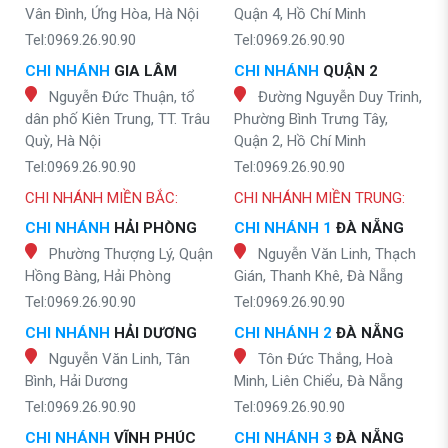
Vân Đình, Ứng Hòa, Hà Nội
Quận 4, Hồ Chí Minh
Tel:0969.26.90.90
Tel:0969.26.90.90
CHI NHÁNH
GIA LÂM
CHI NHÁNH
QUẬN 2
Nguyễn Đức Thuận, tổ
Đường Nguyễn Duy Trinh,
dân phố Kiên Trung, TT. Trâu
Phường Bình Trưng Tây,
Quỳ, Hà Nội
Quận 2, Hồ Chí Minh
Tel:0969.26.90.90
Tel:0969.26.90.90
CHI NHÁNH MIỀN BẮC:
CHI NHÁNH MIỀN TRUNG:
CHI NHÁNH
HẢI PHÒNG
CHI NHÁNH 1
ĐÀ NẴNG
Phường Thượng Lý, Quận
Nguyễn Văn Linh, Thạch
Hồng Bàng, Hải Phòng
Gián, Thanh Khê, Đà Nẵng
Tel:0969.26.90.90
Tel:0969.26.90.90
CHI NHÁNH
HẢI DƯƠNG
CHI NHÁNH 2
ĐÀ NẴNG
Nguyễn Văn Linh, Tân
Tôn Đức Thắng, Hoà
Bình, Hải Dương
Minh, Liên Chiểu, Đà Nẵng
Tel:0969.26.90.90
Tel:0969.26.90.90
CHI NHÁNH
VĨNH PHÚC
CHI NHÁNH 3
ĐÀ NẴNG