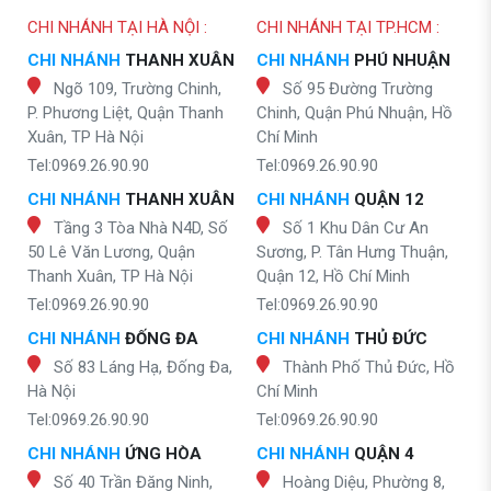
CHI NHÁNH TẠI HÀ NỘI :
CHI NHÁNH TẠI TP.HCM :
CHI NHÁNH
THANH XUÂN
CHI NHÁNH
PHÚ NHUẬN
Ngõ 109, Trường Chinh,
Số 95 Đường Trường
P. Phương Liệt, Quận Thanh
Chinh, Quận Phú Nhuận, Hồ
Xuân, TP Hà Nội
Chí Minh
Tel:0969.26.90.90
Tel:0969.26.90.90
CHI NHÁNH
THANH XUÂN
CHI NHÁNH
QUẬN 12
Tầng 3 Tòa Nhà N4D, Số
Số 1 Khu Dân Cư An
50 Lê Văn Lương, Quận
Sương, P. Tân Hưng Thuận,
Thanh Xuân, TP Hà Nội
Quận 12, Hồ Chí Minh
Tel:0969.26.90.90
Tel:0969.26.90.90
CHI NHÁNH
ĐỐNG ĐA
CHI NHÁNH
THỦ ĐỨC
Số 83 Láng Hạ, Đống Đa,
Thành Phố Thủ Đức, Hồ
Hà Nội
Chí Minh
Tel:0969.26.90.90
Tel:0969.26.90.90
CHI NHÁNH
ỨNG HÒA
CHI NHÁNH
QUẬN 4
Số 40 Trần Đăng Ninh,
Hoàng Diệu, Phường 8,