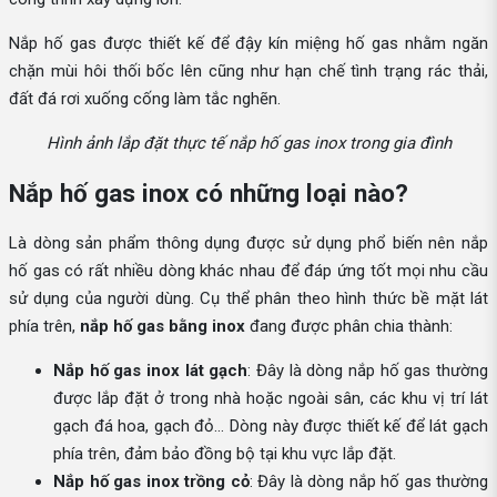
Nắp hố gas được thiết kế để đậy kín miệng hố gas nhằm ngăn
chặn mùi hôi thối bốc lên cũng như hạn chế tình trạng rác thải,
đất đá rơi xuống cống làm tắc nghẽn.
Hình ảnh lắp đặt thực tế nắp hố gas inox trong gia đình
Nắp hố gas inox có những loại nào?
Là dòng sản phẩm thông dụng được sử dụng phổ biến nên nắp
hố gas có rất nhiều dòng khác nhau để đáp ứng tốt mọi nhu cầu
sử dụng của người dùng. Cụ thể phân theo hình thức bề mặt lát
phía trên,
nắp hố gas bằng inox
đang được phân chia thành:
Nắp hố gas inox lát gạch
: Đây là dòng nắp hố gas thường
được lắp đặt ở trong nhà hoặc ngoài sân, các khu vị trí lát
gạch đá hoa, gạch đỏ… Dòng này được thiết kế để lát gạch
phía trên, đảm bảo đồng bộ tại khu vực lắp đặt.
Nắp hố gas inox trồng cỏ
: Đây là dòng nắp hố gas thường