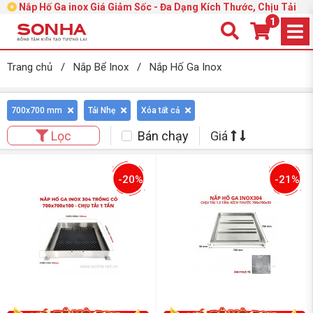
Nắp Hố Ga inox Giá Giảm Sốc - Đa Dạng Kích Thước, Chịu Tải
1
Trang chủ
/
Nắp Bể Inox
/
Nắp Hố Ga Inox
700x700 mm
Tải Nhẹ
Xóa tất cả
Bán chạy
Giá
Lọc
-20%
-21%