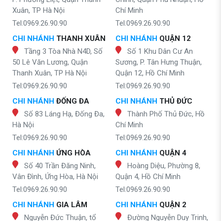
Xuân, TP Hà Nội
Chí Minh
Tel:0969.26.90.90
Tel:0969.26.90.90
CHI NHÁNH
THANH XUÂN
CHI NHÁNH
QUẬN 12
Tầng 3 Tòa Nhà N4D, Số
Số 1 Khu Dân Cư An
50 Lê Văn Lương, Quận
Sương, P. Tân Hưng Thuận,
Thanh Xuân, TP Hà Nội
Quận 12, Hồ Chí Minh
Tel:0969.26.90.90
Tel:0969.26.90.90
CHI NHÁNH
ĐỐNG ĐA
CHI NHÁNH
THỦ ĐỨC
Số 83 Láng Hạ, Đống Đa,
Thành Phố Thủ Đức, Hồ
Hà Nội
Chí Minh
Tel:0969.26.90.90
Tel:0969.26.90.90
CHI NHÁNH
ỨNG HÒA
CHI NHÁNH
QUẬN 4
Số 40 Trần Đăng Ninh,
Hoàng Diệu, Phường 8,
Vân Đình, Ứng Hòa, Hà Nội
Quận 4, Hồ Chí Minh
Tel:0969.26.90.90
Tel:0969.26.90.90
CHI NHÁNH
GIA LÂM
CHI NHÁNH
QUẬN 2
Nguyễn Đức Thuận, tổ
Đường Nguyễn Duy Trinh,