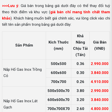
>>>Lưu ý:
Giá bán trong bảng giá dưới đây có thể thay đổi tuỳ
theo thời điểm và khu vực (
giá bán chỉ mang tính chất tham
khảo
). Khách hàng muốn biết giá chính xác, vui lòng click vào chi
tiết tên sản phẩm trong bảng giá dưới đây:
Khả
Kích Thước
Năng
Giá Bán
Sản Phẩm
(mm)
Chịu Tải
(VNĐ)
(Tấn)
500x500
0.36
2.990.000
Nắp Hố Gas Inox Trồng
600x600
0.30
3.840.000
Cỏ
700x700
0.26
4.910.000
500x500x70
3.80
2.990.000
600x600x70
3.20
3.840.000
Nắp Hố Gas Inox Lát
Gạch
700x700X70
2.60
4.800.000