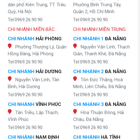
dân phố Kiên Trung, TT. Trâu
Phường Bình Trưng Tây,
Quỳ, Hà Nội
Quận 2, Hồ Chí Minh
Tel:0969.26.90.90
Tel:0969.26.90.90
CHI NHÁNH MIỀN BẮC:
CHI NHÁNH MIỀN TRUNG:
CHI NHÁNH
HẢI PHÒNG
CHI NHÁNH 1
ĐÀ NẴNG
Phường Thượng Lý, Quận
Nguyễn Văn Linh, Thạch
Hồng Bàng, Hải Phòng
Gián, Thanh Khê, Đà Nẵng
Tel:0969.26.90.90
Tel:0969.26.90.90
CHI NHÁNH
HẢI DƯƠNG
CHI NHÁNH 2
ĐÀ NẴNG
Nguyễn Văn Linh, Tân
Tôn Đức Thắng, Hoà
Bình, Hải Dương
Minh, Liên Chiểu, Đà Nẵng
Tel:0969.26.90.90
Tel:0969.26.90.90
CHI NHÁNH
VĨNH PHÚC
CHI NHÁNH 3
ĐÀ NẴNG
Tân Triều, Lập Thạch,
Hòa Thuận Đông, Hải
Vĩnh Phúc
Châu, Đà Nẵng
Tel:0969.26.90.90
Tel:0969.26.90.90
CHI NHÁNH
NAM ĐỊNH
CHI NHÁNH
HÀ TĨNH