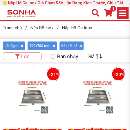
Nắp Hố Ga inox Giá Giảm Sốc - Đa Dạng Kích Thước, Chịu Tải
1
Trang chủ
/
Nắp Bể Inox
/
Nắp Hố Ga Inox
Lát Gạch
700x700 mm
Xóa tất cả
Bán chạy
Giá
Lọc
-21%
-20%