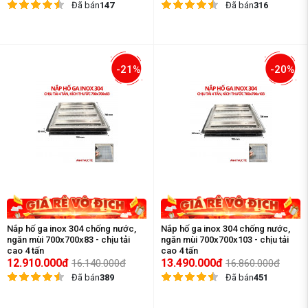
Đã bán
147
Đã bán
316
-21%
-20%
Nắp hố ga inox 304 chống nước,
Nắp hố ga inox 304 chống nước,
ngăn mùi 700x700x83 - chịu tải
ngăn mùi 700x700x103 - chịu tải
cao 4 tấn
cao 4 tấn
12.910.000đ
13.490.000đ
16.140.000đ
16.860.000đ
Đã bán
389
Đã bán
451