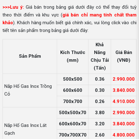
>>>Lưu ý:
Giá bán trong bảng giá dưới đây có thể thay đổi tuỳ
theo thời điểm và khu vực (
giá bán chỉ mang tính chất tham
khảo
). Khách hàng muốn biết giá chính xác, vui lòng click vào chi
tiết tên sản phẩm trong bảng giá dưới đây:
Khả
Kích Thước
Năng
Giá Bán
Sản Phẩm
(mm)
Chịu Tải
(VNĐ)
(Tấn)
500x500
0.36
2.990.000
Nắp Hố Gas Inox Trồng
600x600
0.30
3.840.000
Cỏ
700x700
0.26
4.910.000
500x500x70
3.80
2.990.000
600x600x70
3.20
3.840.000
Nắp Hố Gas Inox Lát
Gạch
700x700X70
2.60
4.800.000