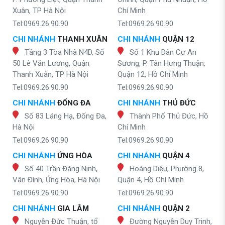
Xuân, TP Hà Nội
Chí Minh
Tel:0969.26.90.90
Tel:0969.26.90.90
CHI NHÁNH
THANH XUÂN
CHI NHÁNH
QUẬN 12
Tầng 3 Tòa Nhà N4D, Số
Số 1 Khu Dân Cư An
50 Lê Văn Lương, Quận
Sương, P. Tân Hưng Thuận,
Thanh Xuân, TP Hà Nội
Quận 12, Hồ Chí Minh
Tel:0969.26.90.90
Tel:0969.26.90.90
CHI NHÁNH
ĐỐNG ĐA
CHI NHÁNH
THỦ ĐỨC
Số 83 Láng Hạ, Đống Đa,
Thành Phố Thủ Đức, Hồ
Hà Nội
Chí Minh
Tel:0969.26.90.90
Tel:0969.26.90.90
CHI NHÁNH
ỨNG HÒA
CHI NHÁNH
QUẬN 4
Số 40 Trần Đăng Ninh,
Hoàng Diệu, Phường 8,
Vân Đình, Ứng Hòa, Hà Nội
Quận 4, Hồ Chí Minh
Tel:0969.26.90.90
Tel:0969.26.90.90
CHI NHÁNH
GIA LÂM
CHI NHÁNH
QUẬN 2
Nguyễn Đức Thuận, tổ
Đường Nguyễn Duy Trinh,