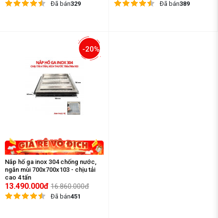
Đã bán
329
Đã bán
389
-20%
Nắp hố ga inox 304 chống nước,
ngăn mùi 700x700x103 - chịu tải
cao 4 tấn
13.490.000đ
16.860.000đ
Đã bán
451