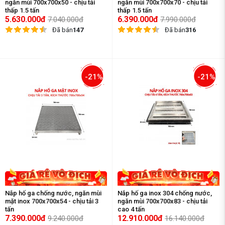
ngăn mùi 700x700x50 - chịu tải
ngăn mùi 700x700x70 - chịu tải
thấp 1.5 tấn
thấp 1.5 tấn
5.630.000đ
6.390.000đ
7.040.000đ
7.990.000đ
Đã bán
147
Đã bán
316
-21%
-21%
Nắp hố ga chống nước, ngăn mùi
Nắp hố ga inox 304 chống nước,
mặt inox 700x700x54 - chịu tải 3
ngăn mùi 700x700x83 - chịu tải
tấn
cao 4 tấn
7.390.000đ
12.910.000đ
9.240.000đ
16.140.000đ