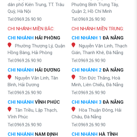
dân phố Kiên Trung, TT. Trâu
Phường Bình Trưng Tây,
Quỳ, Hà Nội
Quận 2, Hồ Chí Minh
Tel:0969.26.90.90
Tel:0969.26.90.90
CHI NHÁNH MIỀN BẮC:
CHI NHÁNH MIỀN TRUNG:
CHI NHÁNH
HẢI PHÒNG
CHI NHÁNH 1
ĐÀ NẴNG
Phường Thượng Lý, Quận
Nguyễn Văn Linh, Thạch
Hồng Bàng, Hải Phòng
Gián, Thanh Khê, Đà Nẵng
Tel:0969.26.90.90
Tel:0969.26.90.90
CHI NHÁNH
HẢI DƯƠNG
CHI NHÁNH 2
ĐÀ NẴNG
Nguyễn Văn Linh, Tân
Tôn Đức Thắng, Hoà
Bình, Hải Dương
Minh, Liên Chiểu, Đà Nẵng
Tel:0969.26.90.90
Tel:0969.26.90.90
CHI NHÁNH
VĨNH PHÚC
CHI NHÁNH 3
ĐÀ NẴNG
Tân Triều, Lập Thạch,
Hòa Thuận Đông, Hải
Vĩnh Phúc
Châu, Đà Nẵng
Tel:0969.26.90.90
Tel:0969.26.90.90
CHI NHÁNH
NAM ĐỊNH
CHI NHÁNH
HÀ TĨNH