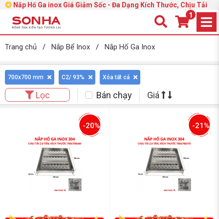
Nắp Hố Ga inox Giá Giảm Sốc - Đa Dạng Kích Thước, Chịu Tải
1
Trang chủ
/
Nắp Bể Inox
/
Nắp Hố Ga Inox
700x700 mm
C2/ 93%
Xóa tất cả
Bán chạy
Giá
Lọc
-20%
-21%