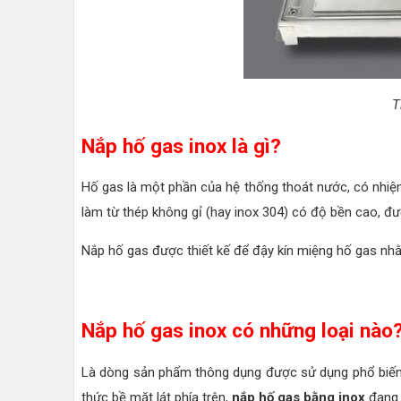
T
Nắp hố gas inox là gì?
Hố gas là một phần của hệ thống thoát nước, có nhiệm 
làm từ thép không gỉ (hay inox 304) có độ bền cao, đ
Nắp hố gas được thiết kế để đậy kín miệng hố gas nhằm
Nắp hố gas inox có những loại nào
Là dòng sản phẩm thông dụng được sử dụng phổ biến 
thức bề mặt lát phía trên,
nắp hố gas bằng inox
đang 