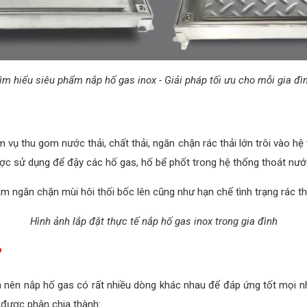
ìm hiểu siêu phẩm nắp hố gas inox - Giải pháp tối ưu cho mỗi gia đì
vụ thu gom nước thải, chất thải, ngăn chặn rác thải lớn trôi vào h
ược sử dụng để đậy các hố gas, hố bể phốt trong hệ thống thoát nước
 ngăn chặn mùi hôi thối bốc lên cũng như hạn chế tình trạng rác th
Hình ảnh lắp đặt thực tế nắp hố gas inox trong gia đình
?
nên nắp hố gas có rất nhiều dòng khác nhau để đáp ứng tốt mọi nh
được phân chia thành: