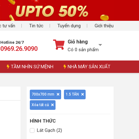
 tư vấn
Tin tức
Tuyển dụng
Giới thiệu
Giỏ hàng
Hotline 24/7
0969.26.9090
Có
0
sản phẩm
TẦM NHÌN SỨ MỆNH
NHÀ MÁY SẢN XUẤT
700x700 mm
1.5 TẤN
Xóa tất cả
HÌNH THỨC
Lát Gạch (2)