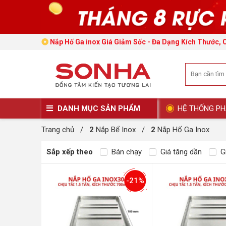
Nắp Hố Ga inox Giá Giảm Sốc - Đa Dạng Kích Thước, 
DANH MỤC SẢN PHẨM
HỆ THỐNG PH
Trang chủ
/
2
Nắp Bể Inox
/
2
Nắp Hố Ga Inox
Sắp xếp theo
Bán chạy
Giá tăng dần
Gi
-21%