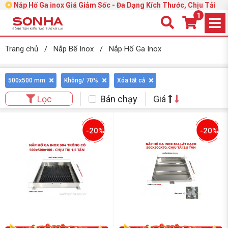
Nắp Hố Ga inox Giá Giảm Sốc - Đa Dạng Kích Thước, Chịu Tải
1
Trang chủ
/
Nắp Bể Inox
/
Nắp Hố Ga Inox
500x500 mm
Không/ 70%
Xóa tất cả
Bán chạy
Giá
Lọc
-20%
-20%