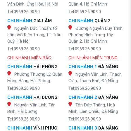
Vân Đình, Ứng Hòa, Hà Nội
Quận 4, Hồ Chí Minh
Tel:0969.26.90.90
Tel:0969.26.90.90
CHI NHÁNH
GIA LÂM
CHI NHÁNH
QUẬN 2
Nguyễn Đức Thuận, tổ
Đường Nguyễn Duy Trinh,
dân phố Kiên Trung, TT. Trâu
Phường Bình Trưng Tây,
Quỳ, Hà Nội
Quận 2, Hồ Chí Minh
Tel:0969.26.90.90
Tel:0969.26.90.90
CHI NHÁNH MIỀN BẮC:
CHI NHÁNH MIỀN TRUNG:
CHI NHÁNH
HẢI PHÒNG
CHI NHÁNH 1
ĐÀ NẴNG
Phường Thượng Lý, Quận
Nguyễn Văn Linh, Thạch
Hồng Bàng, Hải Phòng
Gián, Thanh Khê, Đà Nẵng
Tel:0969.26.90.90
Tel:0969.26.90.90
CHI NHÁNH
HẢI DƯƠNG
CHI NHÁNH 2
ĐÀ NẴNG
Nguyễn Văn Linh, Tân
Tôn Đức Thắng, Hoà
Bình, Hải Dương
Minh, Liên Chiểu, Đà Nẵng
Tel:0969.26.90.90
Tel:0969.26.90.90
CHI NHÁNH
VĨNH PHÚC
CHI NHÁNH 3
ĐÀ NẴNG