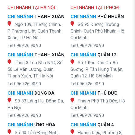
CHI NHÁNH TẠI HÀ NỘI :
CHI NHÁNH TẠI TP.HCM :
CHI NHÁNH
THANH XUÂN
CHI NHÁNH
PHÚ NHUẬN
Ngõ 109, Trường Chinh,
Số 95 Đường Trường
P. Phương Liệt, Quận Thanh
Chinh, Quận Phú Nhuận, Hồ
Xuân, TP Hà Nội
Chí Minh
Tel:0969.26.90.90
Tel:0969.26.90.90
CHI NHÁNH
THANH XUÂN
CHI NHÁNH
QUẬN 12
Tầng 3 Tòa Nhà N4D, Số
Số 1 Khu Dân Cư An
50 Lê Văn Lương, Quận
Sương, P. Tân Hưng Thuận,
Thanh Xuân, TP Hà Nội
Quận 12, Hồ Chí Minh
Tel:0969.26.90.90
Tel:0969.26.90.90
CHI NHÁNH
ĐỐNG ĐA
CHI NHÁNH
THỦ ĐỨC
Số 83 Láng Hạ, Đống Đa,
Thành Phố Thủ Đức, Hồ
Hà Nội
Chí Minh
Tel:0969.26.90.90
Tel:0969.26.90.90
CHI NHÁNH
ỨNG HÒA
CHI NHÁNH
QUẬN 4
Số 40 Trần Đăng Ninh,
Hoàng Diệu, Phường 8,