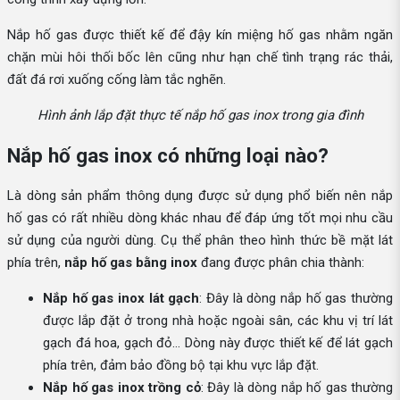
Nắp hố gas được thiết kế để đậy kín miệng hố gas nhằm ngăn
chặn mùi hôi thối bốc lên cũng như hạn chế tình trạng rác thải,
đất đá rơi xuống cống làm tắc nghẽn.
Hình ảnh lắp đặt thực tế nắp hố gas inox trong gia đình
Nắp hố gas inox có những loại nào?
Là dòng sản phẩm thông dụng được sử dụng phổ biến nên nắp
hố gas có rất nhiều dòng khác nhau để đáp ứng tốt mọi nhu cầu
sử dụng của người dùng. Cụ thể phân theo hình thức bề mặt lát
phía trên,
nắp hố gas bằng inox
đang được phân chia thành:
Nắp hố gas inox lát gạch
: Đây là dòng nắp hố gas thường
được lắp đặt ở trong nhà hoặc ngoài sân, các khu vị trí lát
gạch đá hoa, gạch đỏ… Dòng này được thiết kế để lát gạch
phía trên, đảm bảo đồng bộ tại khu vực lắp đặt.
Nắp hố gas inox trồng cỏ
: Đây là dòng nắp hố gas thường