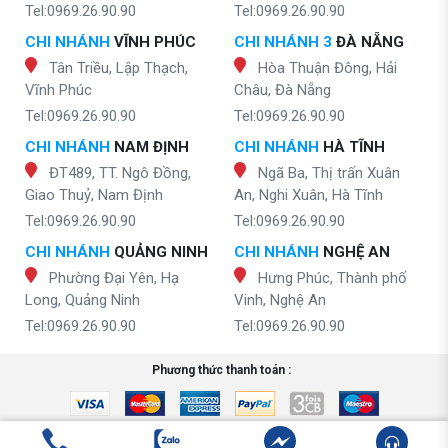
Tel:0969.26.90.90
Tel:0969.26.90.90
CHI NHÁNH
VĨNH PHÚC
CHI NHÁNH 3
ĐÀ NẴNG
Tân Triều, Lập Thạch,
Hòa Thuận Đông, Hải
Vĩnh Phúc
Châu, Đà Nẵng
Tel:0969.26.90.90
Tel:0969.26.90.90
CHI NHÁNH
NAM ĐỊNH
CHI NHÁNH
HÀ TĨNH
ĐT489, TT. Ngô Đồng,
Ngã Ba, Thị trấn Xuân
Giao Thuỷ, Nam Định
An, Nghi Xuân, Hà Tĩnh
Tel:0969.26.90.90
Tel:0969.26.90.90
CHI NHÁNH
QUẢNG NINH
CHI NHÁNH
NGHỆ AN
Phường Đại Yên, Hạ
Hưng Phúc, Thành phố
Long, Quảng Ninh
Vinh, Nghệ An
Tel:0969.26.90.90
Tel:0969.26.90.90
Phương thức thanh toán :