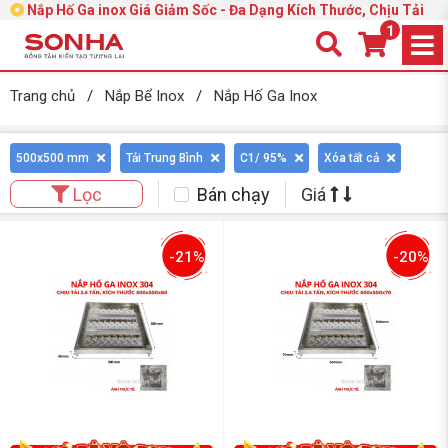
Nắp Hố Ga inox Giá Giảm Sốc - Đa Dạng Kích Thước, Chịu Tải
1
Trang chủ
/
Nắp Bể Inox
/
Nắp Hố Ga Inox
500x500 mm
Tải Trung Bình
C1/ 95%
Xóa tất cả
Bán chạy
Giá
Lọc
-21%
-20%