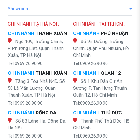
Showroom
CHI NHÁNH TẠI HÀ NỘI :
CHI NHÁNH TẠI TP.HCM :
CHI NHÁNH
THANH XUÂN
CHI NHÁNH
PHÚ NHUẬN
Ngõ 109, Trường Chinh,
Số 95 Đường Trường
P. Phương Liệt, Quận Thanh
Chinh, Quận Phú Nhuận, Hồ
Xuân, TP Hà Nội
Chí Minh
Tel:0969.26.90.90
Tel:0969.26.90.90
CHI NHÁNH
THANH XUÂN
CHI NHÁNH
QUẬN 12
Tầng 3 Tòa Nhà N4D, Số
Số 1 Khu Dân Cư An
50 Lê Văn Lương, Quận
Sương, P. Tân Hưng Thuận,
Thanh Xuân, TP Hà Nội
Quận 12, Hồ Chí Minh
Tel:0969.26.90.90
Tel:0969.26.90.90
CHI NHÁNH
ĐỐNG ĐA
CHI NHÁNH
THỦ ĐỨC
Số 83 Láng Hạ, Đống Đa,
Thành Phố Thủ Đức, Hồ
Hà Nội
Chí Minh
Tel:0969.26.90.90
Tel:0969.26.90.90