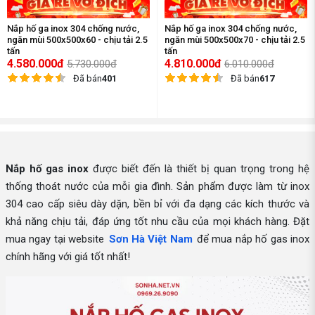
Nắp hố ga inox 304 chống nước,
Nắp hố ga inox 304 chống nước,
ngăn mùi 500x500x60 - chịu tải 2.5
ngăn mùi 500x500x70 - chịu tải 2.5
tấn
tấn
4.580.000đ
4.810.000đ
5.730.000đ
6.010.000đ
Đã bán
401
Đã bán
617
Nắp hố gas inox
được biết đến là thiết bị quan trọng trong hệ
thống thoát nước của mỗi gia đình. Sản phẩm được làm từ inox
304 cao cấp siêu dày dặn, bền bỉ với đa dạng các kích thước và
khả năng chịu tải, đáp ứng tốt nhu cầu của mọi khách hàng. Đặt
mua ngay tại website
Sơn Hà Việt Nam
để mua nắp hố gas inox
chính hãng với giá tốt nhất!