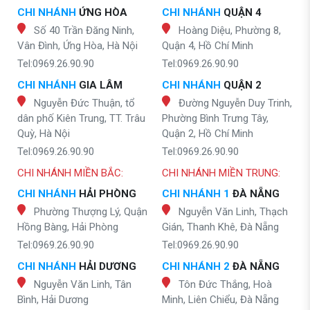
CHI NHÁNH
ỨNG HÒA
CHI NHÁNH
QUẬN 4
Số 40 Trần Đăng Ninh,
Hoàng Diệu, Phường 8,
Vân Đình, Ứng Hòa, Hà Nội
Quận 4, Hồ Chí Minh
Tel:0969.26.90.90
Tel:0969.26.90.90
CHI NHÁNH
GIA LÂM
CHI NHÁNH
QUẬN 2
Nguyễn Đức Thuận, tổ
Đường Nguyễn Duy Trinh,
dân phố Kiên Trung, TT. Trâu
Phường Bình Trưng Tây,
Quỳ, Hà Nội
Quận 2, Hồ Chí Minh
Tel:0969.26.90.90
Tel:0969.26.90.90
CHI NHÁNH MIỀN BẮC:
CHI NHÁNH MIỀN TRUNG:
CHI NHÁNH
HẢI PHÒNG
CHI NHÁNH 1
ĐÀ NẴNG
Phường Thượng Lý, Quận
Nguyễn Văn Linh, Thạch
Hồng Bàng, Hải Phòng
Gián, Thanh Khê, Đà Nẵng
Tel:0969.26.90.90
Tel:0969.26.90.90
CHI NHÁNH
HẢI DƯƠNG
CHI NHÁNH 2
ĐÀ NẴNG
Nguyễn Văn Linh, Tân
Tôn Đức Thắng, Hoà
Bình, Hải Dương
Minh, Liên Chiểu, Đà Nẵng