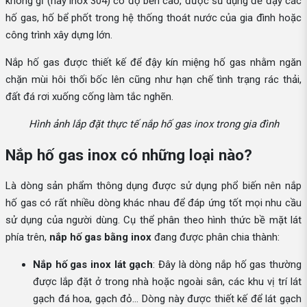
không gỉ (hay inox 304) có độ bền cao, được sử dụng để đậy các
hố gas, hố bể phốt trong hệ thống thoát nước của gia đình hoặc
công trình xây dựng lớn.
Nắp hố gas được thiết kế để đậy kín miệng hố gas nhằm ngăn
chặn mùi hôi thối bốc lên cũng như hạn chế tình trạng rác thải,
đất đá rơi xuống cống làm tắc nghẽn.
Hình ảnh lắp đặt thực tế nắp hố gas inox trong gia đình
Nắp hố gas inox có những loại nào?
Là dòng sản phẩm thông dụng được sử dụng phổ biến nên nắp
hố gas có rất nhiều dòng khác nhau để đáp ứng tốt mọi nhu cầu
sử dụng của người dùng. Cụ thể phân theo hình thức bề mặt lát
phía trên,
nắp hố gas bằng inox
đang được phân chia thành:
Nắp hố gas inox lát gạch
: Đây là dòng nắp hố gas thường
được lắp đặt ở trong nhà hoặc ngoài sân, các khu vị trí lát
gạch đá hoa, gạch đỏ… Dòng này được thiết kế để lát gạch