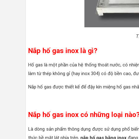
T
Nắp hố gas inox là gì?
Hố gas là một phần của hệ thống thoát nước, có nhiệm 
làm từ thép không gỉ (hay inox 304) có độ bền cao, đ
Nắp hố gas được thiết kế để đậy kín miệng hố gas nhằm
Nắp hố gas inox có những loại nào
Là dòng sản phẩm thông dụng được sử dụng phổ biến 
thức bề mặt lát phía trên,
nắp hố gas bằng inox
đang 