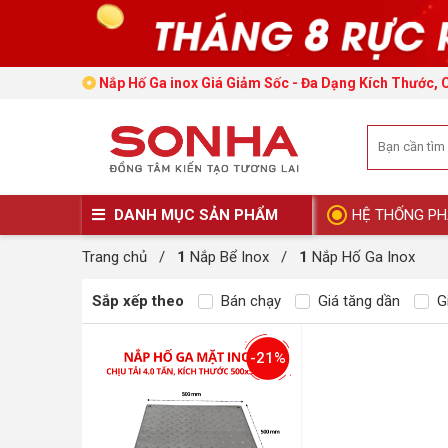
Nắp Hố Ga inox Giá Giảm Sốc - Đa Dạng Kích Thước, 
DANH MỤC SẢN PHẨM
HỆ THỐNG PH
Trang chủ
/
1
Nắp Bể Inox
/
1
Nắp Hố Ga Inox
Sắp xếp theo
Bán chạy
Giá tăng dần
Gi
-21%