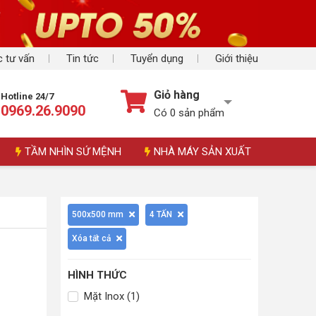
 tư vấn
Tin tức
Tuyển dụng
Giới thiệu
Giỏ hàng
Hotline 24/7
0969.26.9090
Có
0
sản phẩm
TẦM NHÌN SỨ MỆNH
NHÀ MÁY SẢN XUẤT
500x500 mm
4 TẤN
Xóa tất cả
HÌNH THỨC
Mặt Inox (1)