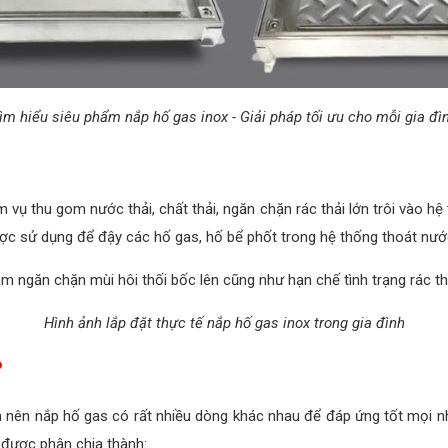
ìm hiểu siêu phẩm nắp hố gas inox - Giải pháp tối ưu cho mỗi gia đì
vụ thu gom nước thải, chất thải, ngăn chặn rác thải lớn trôi vào h
ược sử dụng để đậy các hố gas, hố bể phốt trong hệ thống thoát nước
 ngăn chặn mùi hôi thối bốc lên cũng như hạn chế tình trạng rác th
Hình ảnh lắp đặt thực tế nắp hố gas inox trong gia đình
?
nên nắp hố gas có rất nhiều dòng khác nhau để đáp ứng tốt mọi nh
được phân chia thành: