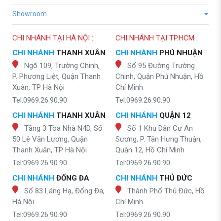
Showroom
CHI NHÁNH TẠI HÀ NỘI :
CHI NHÁNH TẠI TP.HCM :
CHI NHÁNH
THANH XUÂN
CHI NHÁNH
PHÚ NHUẬN
Ngõ 109, Trường Chinh,
Số 95 Đường Trường
P. Phương Liệt, Quận Thanh
Chinh, Quận Phú Nhuận, Hồ
Xuân, TP Hà Nội
Chí Minh
Tel:0969.26.90.90
Tel:0969.26.90.90
CHI NHÁNH
THANH XUÂN
CHI NHÁNH
QUẬN 12
Tầng 3 Tòa Nhà N4D, Số
Số 1 Khu Dân Cư An
50 Lê Văn Lương, Quận
Sương, P. Tân Hưng Thuận,
Thanh Xuân, TP Hà Nội
Quận 12, Hồ Chí Minh
Tel:0969.26.90.90
Tel:0969.26.90.90
CHI NHÁNH
ĐỐNG ĐA
CHI NHÁNH
THỦ ĐỨC
Số 83 Láng Hạ, Đống Đa,
Thành Phố Thủ Đức, Hồ
Hà Nội
Chí Minh
Tel:0969.26.90.90
Tel:0969.26.90.90