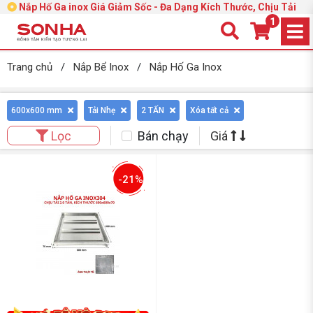
Nắp Hố Ga inox Giá Giảm Sốc - Đa Dạng Kích Thước, Chịu Tải
1
Trang chủ
/
Nắp Bể Inox
/
Nắp Hố Ga Inox
600x600 mm
Tải Nhẹ
2 TẤN
Xóa tất cả
Bán chạy
Giá
Lọc
-21%