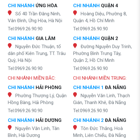
CHI NHÁNH
ỨNG HÒA
CHI NHÁNH
QUẬN 4
Số 40 Trần Đăng Ninh,
Hoàng Diệu, Phường 8,
Vân Đình, Ứng Hòa, Hà Nội
Quận 4, Hồ Chí Minh
Tel:0969.26.90.90
Tel:0969.26.90.90
CHI NHÁNH
GIA LÂM
CHI NHÁNH
QUẬN 2
Nguyễn Đức Thuận, tổ
Đường Nguyễn Duy Trinh,
dân phố Kiên Trung, TT. Trâu
Phường Bình Trưng Tây,
Quỳ, Hà Nội
Quận 2, Hồ Chí Minh
Tel:0969.26.90.90
Tel:0969.26.90.90
CHI NHÁNH MIỀN BẮC:
CHI NHÁNH MIỀN TRUNG:
CHI NHÁNH
HẢI PHÒNG
CHI NHÁNH 1
ĐÀ NẴNG
Phường Thượng Lý, Quận
Nguyễn Văn Linh, Thạch
Hồng Bàng, Hải Phòng
Gián, Thanh Khê, Đà Nẵng
Tel:0969.26.90.90
Tel:0969.26.90.90
CHI NHÁNH
HẢI DƯƠNG
CHI NHÁNH 2
ĐÀ NẴNG
Nguyễn Văn Linh, Tân
Tôn Đức Thắng, Hoà
Bình, Hải Dương
Minh, Liên Chiểu, Đà Nẵng