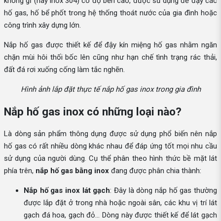
không gỉ (hay inox 304) có độ bền cao, được sử dụng để đậy các
hố gas, hố bể phốt trong hệ thống thoát nước của gia đình hoặc
công trình xây dựng lớn.
Nắp hố gas được thiết kế để đậy kín miệng hố gas nhằm ngăn
chặn mùi hôi thối bốc lên cũng như hạn chế tình trạng rác thải,
đất đá rơi xuống cống làm tắc nghẽn.
Hình ảnh lắp đặt thực tế nắp hố gas inox trong gia đình
Nắp hố gas inox có những loại nào?
Là dòng sản phẩm thông dụng được sử dụng phổ biến nên nắp
hố gas có rất nhiều dòng khác nhau để đáp ứng tốt mọi nhu cầu
sử dụng của người dùng. Cụ thể phân theo hình thức bề mặt lát
phía trên,
nắp hố gas bằng inox
đang được phân chia thành:
Nắp hố gas inox lát gạch
: Đây là dòng nắp hố gas thường
được lắp đặt ở trong nhà hoặc ngoài sân, các khu vị trí lát
gạch đá hoa, gạch đỏ… Dòng này được thiết kế để lát gạch