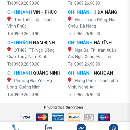
Tel:0969.26.90.90
Tel:0969.26.90.90
CHI NHÁNH
VĨNH PHÚC
CHI NHÁNH 3
ĐÀ NẴNG
Tân Triều, Lập Thạch,
Hòa Thuận Đông, Hải
Vĩnh Phúc
Châu, Đà Nẵng
Tel:0969.26.90.90
Tel:0969.26.90.90
CHI NHÁNH
NAM ĐỊNH
CHI NHÁNH
HÀ TĨNH
ĐT489, TT. Ngô Đồng,
Ngã Ba, Thị trấn Xuân
Giao Thuỷ, Nam Định
An, Nghi Xuân, Hà Tĩnh
Tel:0969.26.90.90
Tel:0969.26.90.90
CHI NHÁNH
QUẢNG NINH
CHI NHÁNH
NGHỆ AN
Phường Đại Yên, Hạ
Hưng Phúc, Thành phố
Long, Quảng Ninh
Vinh, Nghệ An
Tel:0969.26.90.90
Tel:0969.26.90.90
Phương thức thanh toán :