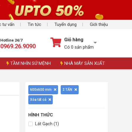
 tư vấn
Tin tức
Tuyển dụng
Giới thiệu
Giỏ hàng
Hotline 24/7
0969.26.9090
Có
0
sản phẩm
TẦM NHÌN SỨ MỆNH
NHÀ MÁY SẢN XUẤT
600x600 mm
2 TẤN
Xóa tất cả
HÌNH THỨC
Lát Gạch (1)