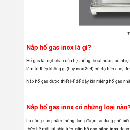
T
Nắp hố gas inox là gì?
Hố gas là một phần của hệ thống thoát nước, có nhiệm 
làm từ thép không gỉ (hay inox 304) có độ bền cao, đ
Nắp hố gas được thiết kế để đậy kín miệng hố gas nhằm
Nắp hố gas inox có những loại nào
Là dòng sản phẩm thông dụng được sử dụng phổ biến 
thức bề mặt lát phía trên,
nắp hố gas bằng inox
đang 