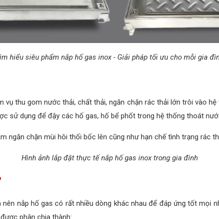
ìm hiểu siêu phẩm nắp hố gas inox - Giải pháp tối ưu cho mỗi gia đì
vụ thu gom nước thải, chất thải, ngăn chặn rác thải lớn trôi vào h
ược sử dụng để đậy các hố gas, hố bể phốt trong hệ thống thoát nước
 ngăn chặn mùi hôi thối bốc lên cũng như hạn chế tình trạng rác th
Hình ảnh lắp đặt thực tế nắp hố gas inox trong gia đình
?
nên nắp hố gas có rất nhiều dòng khác nhau để đáp ứng tốt mọi nh
được phân chia thành: