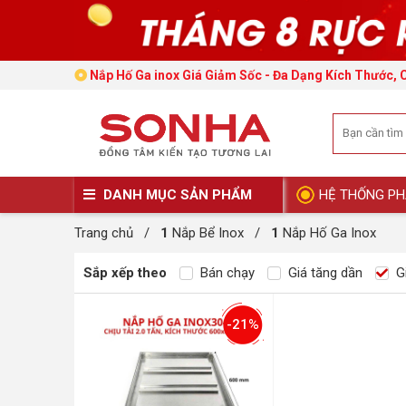
Nắp Hố Ga inox Giá Giảm Sốc - Đa Dạng Kích Thước, 
DANH MỤC SẢN PHẨM
HỆ THỐNG PH
Trang chủ
/
1
Nắp Bể Inox
/
1
Nắp Hố Ga Inox
Sắp xếp theo
Bán chạy
Giá tăng dần
Gi
-21%