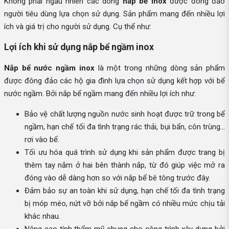
Không phải ngẫu nhiên các dòng
nắp bể inox
được đông đảo
người tiêu dùng lựa chọn sử dụng. Sản phẩm mang đến nhiều lợi
ích và giá trị cho người sử dụng. Cụ thể như:
Lợi ích khi sử dụng nắp bể ngầm inox
Nắp bể nước ngầm inox
là một trong những dòng sản phẩm
được đông đảo các hộ gia đình lựa chọn sử dụng kết hợp với bể
nước ngầm. Bởi nắp bể ngầm mang đến nhiều lợi ích như:
Bảo vệ chất lượng nguồn nước sinh hoạt được trữ trong bể
ngầm, hạn chế tối đa tình trạng rác thải, bụi bẩn, côn trùng…
rơi vào bể.
Tối ưu hóa quá trình sử dụng khi sản phẩm được trang bị
thêm tay nắm ở hai bên thành nắp, từ đó giúp việc mở ra
đóng vào dễ dàng hơn so với nắp bể bê tông trước đây.
Đảm bảo sự an toàn khi sử dụng, hạn chế tối đa tình trạng
bị móp méo, nứt vỡ bởi nắp bể ngầm có nhiều mức chịu tải
khác nhau.
Nâng cao tính thẩm mỹ chung cho công trình xây dựng bởi