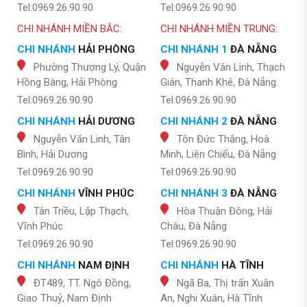
Tel:0969.26.90.90
Tel:0969.26.90.90
CHI NHÁNH MIỀN BẮC:
CHI NHÁNH MIỀN TRUNG:
CHI NHÁNH
HẢI PHÒNG
CHI NHÁNH 1
ĐÀ NẴNG
Phường Thượng Lý, Quận
Nguyễn Văn Linh, Thạch
Hồng Bàng, Hải Phòng
Gián, Thanh Khê, Đà Nẵng
Tel:0969.26.90.90
Tel:0969.26.90.90
CHI NHÁNH
HẢI DƯƠNG
CHI NHÁNH 2
ĐÀ NẴNG
Nguyễn Văn Linh, Tân
Tôn Đức Thắng, Hoà
Bình, Hải Dương
Minh, Liên Chiểu, Đà Nẵng
Tel:0969.26.90.90
Tel:0969.26.90.90
CHI NHÁNH
VĨNH PHÚC
CHI NHÁNH 3
ĐÀ NẴNG
Tân Triều, Lập Thạch,
Hòa Thuận Đông, Hải
Vĩnh Phúc
Châu, Đà Nẵng
Tel:0969.26.90.90
Tel:0969.26.90.90
CHI NHÁNH
NAM ĐỊNH
CHI NHÁNH
HÀ TĨNH
ĐT489, TT. Ngô Đồng,
Ngã Ba, Thị trấn Xuân
Giao Thuỷ, Nam Định
An, Nghi Xuân, Hà Tĩnh