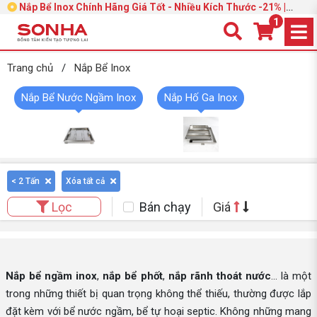
Nắp Bể Inox Chính Hãng Giá Tốt - Nhiều Kích Thước -21% |
Trang 4
1
Trang chủ
/
Nắp Bể Inox
Nắp Bể Nước Ngầm Inox
Nắp Hố Ga Inox
< 2 Tấn
Xóa tất cả
Bán chạy
Giá
Lọc
Nắp bể ngầm inox
,
nắp bể phốt
,
nắp rãnh thoát nước
… là một
trong những thiết bị quan trọng không thể thiếu, thường được lắp
đặt kèm với bể nước ngầm, bể tự hoại septic. Không những mang