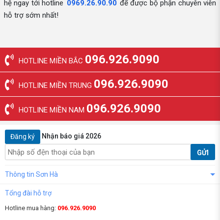
hệ ngay tới hotline
0969.26.90.90
để được bộ phận chuyên viên
hỗ trợ sớm nhất!
096.926.9090
HOTLINE MIỀN BẮC
096.926.9090
HOTLINE MIỀN TRUNG
096.926.9090
HOTLINE MIỀN NAM
Nhận báo giá 2026
Đăng ký
GỬI
Thông tin Sơn Hà
Tổng đài hỗ trợ
Hotline mua hàng:
096.926.9090