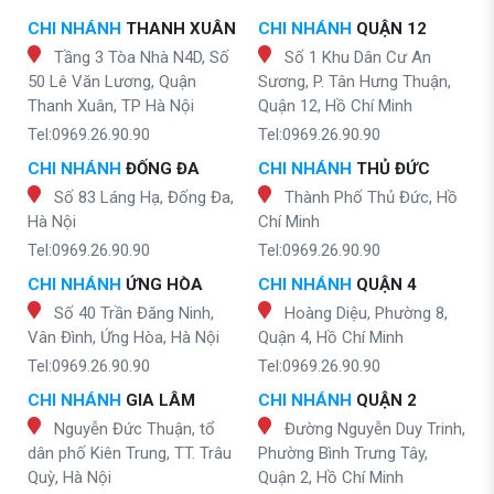
CHI NHÁNH
THANH XUÂN
CHI NHÁNH
QUẬN 12
Tầng 3 Tòa Nhà N4D, Số
Số 1 Khu Dân Cư An
50 Lê Văn Lương, Quận
Sương, P. Tân Hưng Thuận,
Thanh Xuân, TP Hà Nội
Quận 12, Hồ Chí Minh
Tel:0969.26.90.90
Tel:0969.26.90.90
CHI NHÁNH
ĐỐNG ĐA
CHI NHÁNH
THỦ ĐỨC
Số 83 Láng Hạ, Đống Đa,
Thành Phố Thủ Đức, Hồ
Hà Nội
Chí Minh
Tel:0969.26.90.90
Tel:0969.26.90.90
CHI NHÁNH
ỨNG HÒA
CHI NHÁNH
QUẬN 4
Số 40 Trần Đăng Ninh,
Hoàng Diệu, Phường 8,
Vân Đình, Ứng Hòa, Hà Nội
Quận 4, Hồ Chí Minh
Tel:0969.26.90.90
Tel:0969.26.90.90
CHI NHÁNH
GIA LÂM
CHI NHÁNH
QUẬN 2
Nguyễn Đức Thuận, tổ
Đường Nguyễn Duy Trinh,
dân phố Kiên Trung, TT. Trâu
Phường Bình Trưng Tây,
Quỳ, Hà Nội
Quận 2, Hồ Chí Minh