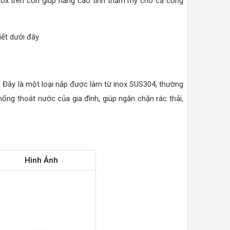
ox trên còn giúp nâng cao tính thẩm mỹ cho cả công
iết dưới đây.
. Đây là một loại nắp được làm từ inox SUS304, thường
ng thoát nước của gia đình, giúp ngăn chặn rác thải,
Hình Ảnh