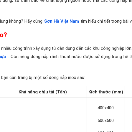
ử dụng, sự đảm bảo về chất lượng nguồn nước mà các dòng nắp in
 dụng không? Hãy cùng
Sơn Hà Việt Nam
tìm hiểu chi tiết trong bài v
ào?
nhiều công trình xây dựng từ dân dụng đến các khu công nghiệp lớn
hựa
… Còn riêng dòng nắp rãnh thoát nước được sử dụng trong hệ thố
 bạn cần trang bị một số dòng nắp inox sau:
Khả năng chịu tải (Tấn)
Kích thước (mm)
400x400
500x500