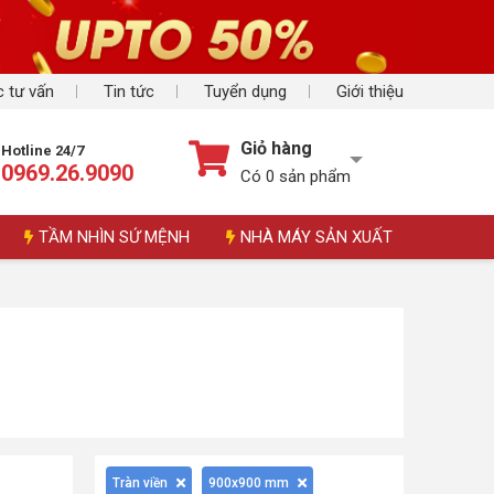
 tư vấn
Tin tức
Tuyển dụng
Giới thiệu
Giỏ hàng
Hotline 24/7
0969.26.9090
Có
0
sản phẩm
TẦM NHÌN SỨ MỆNH
NHÀ MÁY SẢN XUẤT
Tràn viền
900x900 mm