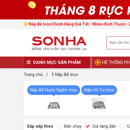
Nắp Bể Inox Chính Hãng Giá Tốt - Nhiều Kích Thước -
DANH MỤC SẢN PHẨM
HỆ THỐNG PH
Trang chủ
/
1
Nắp Bể Inox
Nắp Bể Nước Ngầm Inox
Nắp Hố Ga Inox
Sắp xếp theo
Bán chạy
Giá tăng dần
Gi