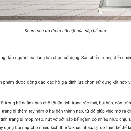
Khám phá ưu điểm nổi bật của nắp bể inox
g đảo người tiêu dùng lựa chọn sử dụng. Sản phẩm mang đến nhiều lợ
n phẩm được đông đảo các hộ gia đình lựa chọn sử dụng kết hợp v
trong bể ngầm, hạn chế tối đa tình trạng rác thải, bụi bẩn, côn trùn
 trang bị thêm tay nắm ở hai bên thành nắp, từ đó giúp việc mở ra đ
 tình trạng bị móp méo, nứt vỡ bởi nắp bể ngầm có nhiều mức chịu t
 dựng bởi nắp cho nhiều kích thước khác nhau, lại có thiết kế để l