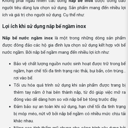
Không phải ngẫu nhiên các dòng
nắp bể inox
được đông đảo
người tiêu dùng lựa chọn sử dụng. Sản phẩm mang đến nhiều lợi
ích và giá trị cho người sử dụng. Cụ thể như:
Lợi ích khi sử dụng nắp bể ngầm inox
Nắp bể nước ngầm inox
là một trong những dòng sản phẩm
được đông đảo các hộ gia đình lựa chọn sử dụng kết hợp với bể
nước ngầm. Bởi nắp bể ngầm mang đến nhiều lợi ích như:
Bảo vệ chất lượng nguồn nước sinh hoạt được trữ trong bể
ngầm, hạn chế tối đa tình trạng rác thải, bụi bẩn, côn trùng…
rơi vào bể.
Tối ưu hóa quá trình sử dụng khi sản phẩm được trang bị
thêm tay nắm ở hai bên thành nắp, từ đó giúp việc mở ra
đóng vào dễ dàng hơn so với nắp bể bê tông trước đây.
Đảm bảo sự an toàn khi sử dụng, hạn chế tối đa tình trạng
bị móp méo, nứt vỡ bởi nắp bể ngầm có nhiều mức chịu tải
khác nhau.
Nâng cao tính thẩm mỹ chung cho công trình xây dựng bởi