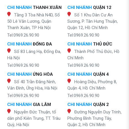
CHI NHÁNH
THANH XUÂN
CHI NHÁNH
QUẬN 12
Tầng 3 Tòa Nhà N4D, Số
Số 1 Khu Dân Cư An
50 Lê Văn Lương, Quận
Sương, P. Tân Hưng Thuận,
Thanh Xuân, TP Hà Nội
Quận 12, Hồ Chí Minh
Tel:0969.26.90.90
Tel:0969.26.90.90
CHI NHÁNH
ĐỐNG ĐA
CHI NHÁNH
THỦ ĐỨC
Số 83 Láng Hạ, Đống Đa,
Thành Phố Thủ Đức, Hồ
Hà Nội
Chí Minh
Tel:0969.26.90.90
Tel:0969.26.90.90
CHI NHÁNH
ỨNG HÒA
CHI NHÁNH
QUẬN 4
Số 40 Trần Đăng Ninh,
Hoàng Diệu, Phường 8,
Vân Đình, Ứng Hòa, Hà Nội
Quận 4, Hồ Chí Minh
Tel:0969.26.90.90
Tel:0969.26.90.90
CHI NHÁNH
GIA LÂM
CHI NHÁNH
QUẬN 2
Nguyễn Đức Thuận, tổ
Đường Nguyễn Duy Trinh,
dân phố Kiên Trung, TT. Trâu
Phường Bình Trưng Tây,
Quỳ, Hà Nội
Quận 2, Hồ Chí Minh