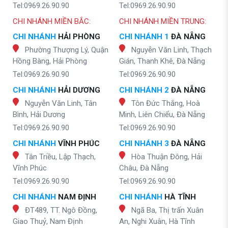
Tel:0969.26.90.90
Tel:0969.26.90.90
CHI NHÁNH MIỀN BẮC:
CHI NHÁNH MIỀN TRUNG:
CHI NHÁNH
HẢI PHÒNG
CHI NHÁNH 1
ĐÀ NẴNG
Phường Thượng Lý, Quận
Nguyễn Văn Linh, Thạch
Hồng Bàng, Hải Phòng
Gián, Thanh Khê, Đà Nẵng
Tel:0969.26.90.90
Tel:0969.26.90.90
CHI NHÁNH
HẢI DƯƠNG
CHI NHÁNH 2
ĐÀ NẴNG
Nguyễn Văn Linh, Tân
Tôn Đức Thắng, Hoà
Bình, Hải Dương
Minh, Liên Chiểu, Đà Nẵng
Tel:0969.26.90.90
Tel:0969.26.90.90
CHI NHÁNH
VĨNH PHÚC
CHI NHÁNH 3
ĐÀ NẴNG
Tân Triều, Lập Thạch,
Hòa Thuận Đông, Hải
Vĩnh Phúc
Châu, Đà Nẵng
Tel:0969.26.90.90
Tel:0969.26.90.90
CHI NHÁNH
NAM ĐỊNH
CHI NHÁNH
HÀ TĨNH
ĐT489, TT. Ngô Đồng,
Ngã Ba, Thị trấn Xuân
Giao Thuỷ, Nam Định
An, Nghi Xuân, Hà Tĩnh