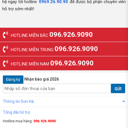
hệ ngay tới hotline
0969.26.90.90
để được bộ phận chuyên viên
hỗ trợ sớm nhất!
096.926.9090
HOTLINE MIỀN BẮC
096.926.9090
HOTLINE MIỀN TRUNG
096.926.9090
HOTLINE MIỀN NAM
Nhận báo giá 2026
Đăng ký
GỬI
Thông tin Sơn Hà
Tổng đài hỗ trợ
Hotline mua hàng:
096.926.9090