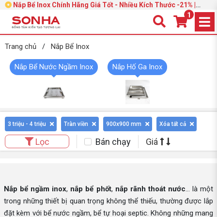
Nắp Bể Inox Chính Hãng Giá Tốt - Nhiều Kích Thước -21% |
Trang 4
1
Trang chủ
/
Nắp Bể Inox
Nắp Bể Nước Ngầm Inox
Nắp Hố Ga Inox
3 triệu - 4 triệu
Tràn viền
900x900 mm
Xóa tất cả
Bán chạy
Giá
Lọc
Nắp bể ngầm inox
,
nắp bể phốt
,
nắp rãnh thoát nước
… là một
trong những thiết bị quan trọng không thể thiếu, thường được lắp
đặt kèm với bể nước ngầm, bể tự hoại septic. Không những mang