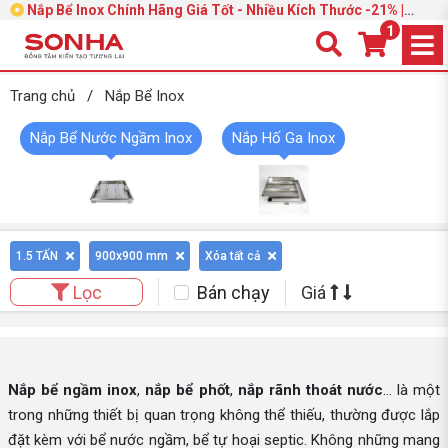
Nắp Bể Inox Chính Hãng Giá Tốt - Nhiều Kích Thước -21% |
Trang 4
1
Trang chủ
/
Nắp Bể Inox
Nắp Bể Nước Ngầm Inox
Nắp Hố Ga Inox
1.5 TẤN
900x900 mm
Xóa tất cả
Bán chạy
Giá
Lọc
Nắp bể ngầm inox
,
nắp bể phốt
,
nắp rãnh thoát nước
… là một
trong những thiết bị quan trọng không thể thiếu, thường được lắp
đặt kèm với bể nước ngầm, bể tự hoại septic. Không những mang