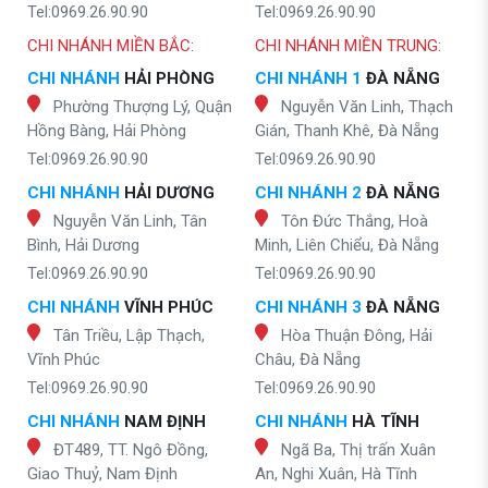
Tel:0969.26.90.90
Tel:0969.26.90.90
CHI NHÁNH MIỀN BẮC:
CHI NHÁNH MIỀN TRUNG:
CHI NHÁNH
HẢI PHÒNG
CHI NHÁNH 1
ĐÀ NẴNG
Phường Thượng Lý, Quận
Nguyễn Văn Linh, Thạch
Hồng Bàng, Hải Phòng
Gián, Thanh Khê, Đà Nẵng
Tel:0969.26.90.90
Tel:0969.26.90.90
CHI NHÁNH
HẢI DƯƠNG
CHI NHÁNH 2
ĐÀ NẴNG
Nguyễn Văn Linh, Tân
Tôn Đức Thắng, Hoà
Bình, Hải Dương
Minh, Liên Chiểu, Đà Nẵng
Tel:0969.26.90.90
Tel:0969.26.90.90
CHI NHÁNH
VĨNH PHÚC
CHI NHÁNH 3
ĐÀ NẴNG
Tân Triều, Lập Thạch,
Hòa Thuận Đông, Hải
Vĩnh Phúc
Châu, Đà Nẵng
Tel:0969.26.90.90
Tel:0969.26.90.90
CHI NHÁNH
NAM ĐỊNH
CHI NHÁNH
HÀ TĨNH
ĐT489, TT. Ngô Đồng,
Ngã Ba, Thị trấn Xuân
Giao Thuỷ, Nam Định
An, Nghi Xuân, Hà Tĩnh