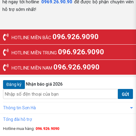
hệ ngay tới hotline
0969.26.90.90
để được bộ phận chuyên viên
hỗ trợ sớm nhất!
096.926.9090
HOTLINE MIỀN BẮC
096.926.9090
HOTLINE MIỀN TRUNG
096.926.9090
HOTLINE MIỀN NAM
Nhận báo giá 2026
Đăng ký
GỬI
Thông tin Sơn Hà
Tổng đài hỗ trợ
Hotline mua hàng:
096.926.9090