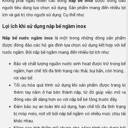
Không phải ngẫu nhiên các dòng
nắp bể inox
được đông đảo
người tiêu dùng lựa chọn sử dụng. Sản phẩm mang đến nhiều lợi
ích và giá trị cho người sử dụng. Cụ thể như:
Lợi ích khi sử dụng nắp bể ngầm inox
Nắp bể nước ngầm inox
là một trong những dòng sản phẩm
được đông đảo các hộ gia đình lựa chọn sử dụng kết hợp với bể
nước ngầm. Bởi nắp bể ngầm mang đến nhiều lợi ích như:
Bảo vệ chất lượng nguồn nước sinh hoạt được trữ trong bể
ngầm, hạn chế tối đa tình trạng rác thải, bụi bẩn, côn trùng…
rơi vào bể.
Tối ưu hóa quá trình sử dụng khi sản phẩm được trang bị
thêm tay nắm ở hai bên thành nắp, từ đó giúp việc mở ra
đóng vào dễ dàng hơn so với nắp bể bê tông trước đây.
Đảm bảo sự an toàn khi sử dụng, hạn chế tối đa tình trạng
bị móp méo, nứt vỡ bởi nắp bể ngầm có nhiều mức chịu tải
khác nhau.
Nâng cao tính thẩm mỹ chung cho công trình xây dựng bởi