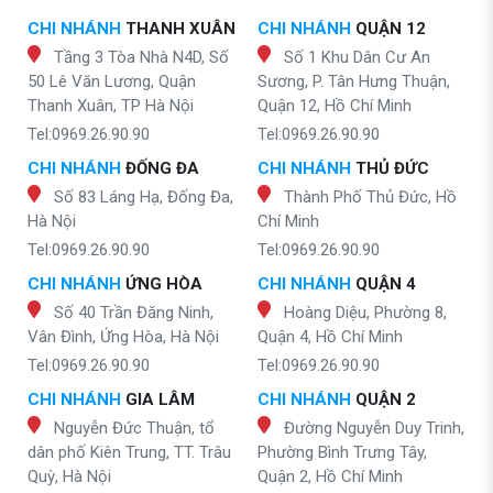
CHI NHÁNH
THANH XUÂN
CHI NHÁNH
QUẬN 12
Tầng 3 Tòa Nhà N4D, Số
Số 1 Khu Dân Cư An
50 Lê Văn Lương, Quận
Sương, P. Tân Hưng Thuận,
Thanh Xuân, TP Hà Nội
Quận 12, Hồ Chí Minh
Tel:0969.26.90.90
Tel:0969.26.90.90
CHI NHÁNH
ĐỐNG ĐA
CHI NHÁNH
THỦ ĐỨC
Số 83 Láng Hạ, Đống Đa,
Thành Phố Thủ Đức, Hồ
Hà Nội
Chí Minh
Tel:0969.26.90.90
Tel:0969.26.90.90
CHI NHÁNH
ỨNG HÒA
CHI NHÁNH
QUẬN 4
Số 40 Trần Đăng Ninh,
Hoàng Diệu, Phường 8,
Vân Đình, Ứng Hòa, Hà Nội
Quận 4, Hồ Chí Minh
Tel:0969.26.90.90
Tel:0969.26.90.90
CHI NHÁNH
GIA LÂM
CHI NHÁNH
QUẬN 2
Nguyễn Đức Thuận, tổ
Đường Nguyễn Duy Trinh,
dân phố Kiên Trung, TT. Trâu
Phường Bình Trưng Tây,
Quỳ, Hà Nội
Quận 2, Hồ Chí Minh