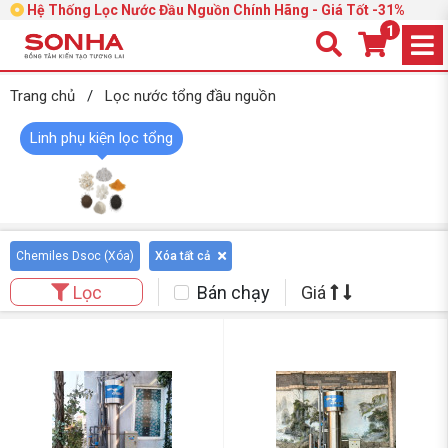
Hệ Thống Lọc Nước Đầu Nguồn Chính Hãng - Giá Tốt -31%
1
Trang chủ
/
Lọc nước tổng đầu nguồn
Linh phụ kiện lọc tổng
Chemiles Dsoc (
Xóa
)
Xóa tất cả
Bán chạy
Giá
Lọc