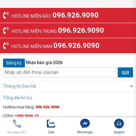
096.926.9090
HOTLINE MIỀN BẮC
096.926.9090
HOTLINE MIỀN TRUNG
096.926.9090
HOTLINE MIỀN NAM
Nhận báo giá 2026
Đăng ký
GỬI
Thông tin Sơn Hà
Tổng đài hỗ trợ
Hotline mua hàng:
096.926.9090
CSKH:
1900.9696.15
Khiếu nại:
0968.60.1515
Gọi ngay 24/7
Zalo
Messenger
Support
Kết nối với chúng tôi