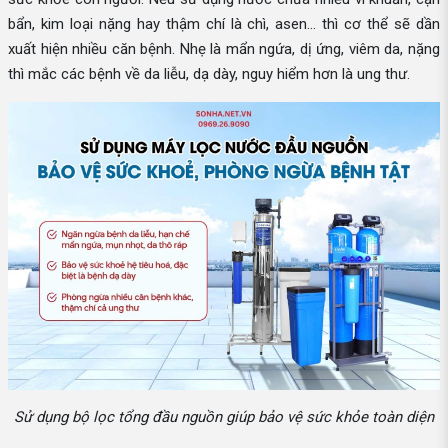
bẩn, kim loại nặng hay thậm chí là chì, asen… thì cơ thể sẽ dần
xuất hiện nhiều căn bệnh. Nhẹ là mẩn ngứa, dị ứng, viêm da, nặng
thì mắc các bệnh về da liễu, dạ dày, nguy hiểm hơn là ung thư.
Sử dụng bộ lọc tổng đầu nguồn giúp bảo vệ sức khỏe toàn diện