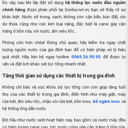
Do vậy, sau khi lắp đặt sử dụng
hệ thống lọc nước đầu nguồn
chính hãng
được phân phối tại Sonha.net.vn, bạn sẽ thấy rõ sự
khác biệt. Nước sẽ trong, sạch, không còn cặn bẩn, bùn đất, clo
dư thừa cũng như các kim loại nặng, đặc biệt là canxi gây cặn
trắng ở bồn rửa, vòi nước, ấm siêu tốc…
Phòng còn hơn chữa! Đừng chủ quan, hãy kiểm tra ngay chất
lượng nguồn nước của gia đình bạn để có biện pháp xử lý hiệu
quả nhất. Hãy liên hệ ngay hotline
0969.26.90.90
để được tư
vấn và đặt lịch khảo sát lọc tổng nhanh nhất.
Tăng thời gian sử dụng các thiết bị trong gia đình
Không chỉ bảo vệ sức khỏe, bộ lọc tổng còn còn giúp tăng tuổi
thọ của các thiết bị trong gia đình, điển hình như máy giặt, máy
rửa bát, ấm siêu tốc, chậu vòi rửa bát, bồn inox,
bể ngầm inox
và
hệ thống ống dẫn nước.
Bởi hầu như nước sinh hoạt hiện nay, bao gồm cả nước máy đều
có hàm lượng canxi cao, tức nước cứng gây cặn trắng ở bồn rửa,