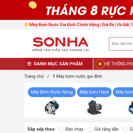
Máy Bơm Nước Gia Đình Chính Hãng | Giá Rẻ | Ưu Đãi 
DANH MỤC SẢN PHẨM
HỆ THỐNG PH
Trang chủ
/
1
Máy bơm nước gia đình
Máy Bơm Nước Nóng
Máy bơm Hanil
Máy bơm
Sắp xếp theo
Bán chạy
Giá tăng dần
Gi