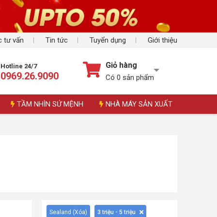
 tư vấn
Tin tức
Tuyển dụng
Giới thiệu
Giỏ hàng
Hotline 24/7
0969.26.9090
Có
0
sản phẩm
TẦM NHÌN SỨ MỆNH
NHÀ MÁY SẢN XUẤT
Sealand (
Xóa
)
3 triệu - 5 triệu