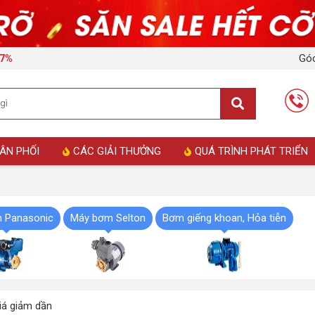
Góc
17%
ÂN PHỐI
CÁC GIẢI THƯỞNG
QUÁ TRÌNH PHÁT TRIỂN
 Panasonic
Máy bơm Selton
Bơm giếng khoan, Hỏa tiễn
á giảm dần