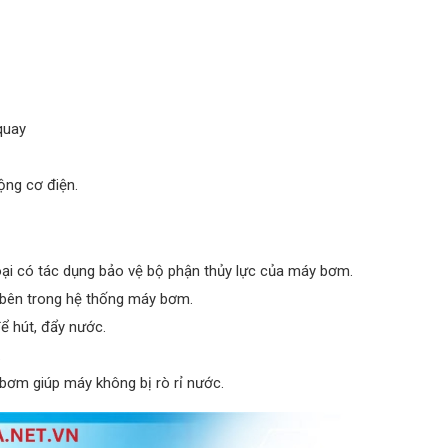
quay
ộng cơ điện.
oại có tác dụng bảo vệ bộ phận thủy lực của máy bơm.
bên trong hệ thống máy bơm.
 hút, đẩy nước.
.
y bơm giúp máy không bị rò rỉ nước.