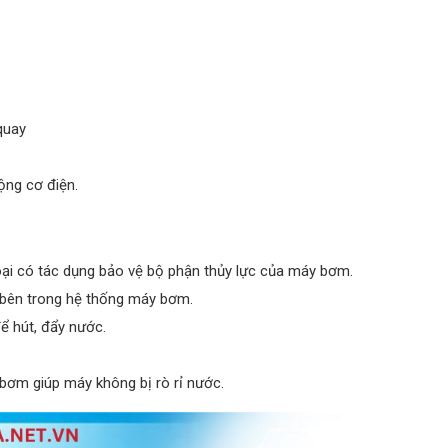
quay
ộng cơ điện.
oại có tác dụng bảo vệ bộ phận thủy lực của máy bơm.
bên trong hệ thống máy bơm.
 hút, đẩy nước.
.
y bơm giúp máy không bị rò rỉ nước.