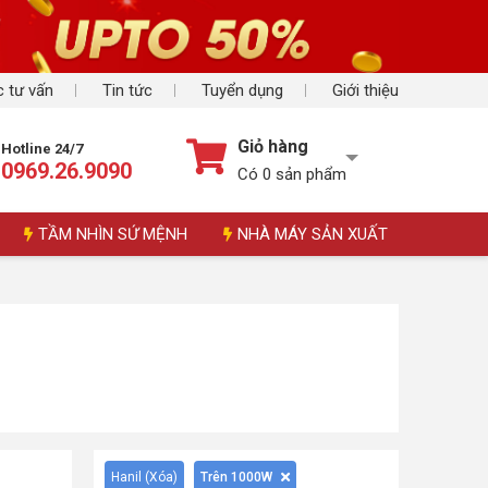
 tư vấn
Tin tức
Tuyển dụng
Giới thiệu
Giỏ hàng
Hotline 24/7
0969.26.9090
Có
0
sản phẩm
TẦM NHÌN SỨ MỆNH
NHÀ MÁY SẢN XUẤT
Hanil (
Xóa
)
Trên 1000W