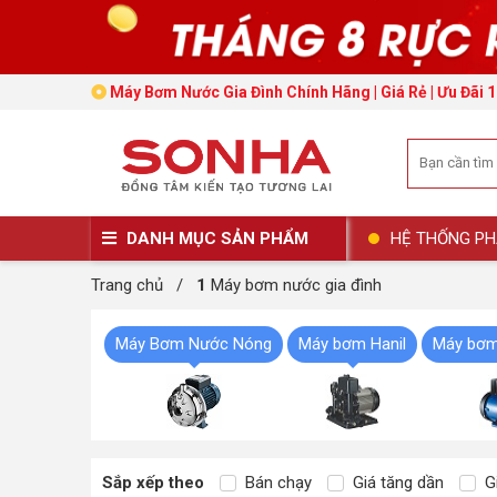
Máy Bơm Nước Gia Đình Chính Hãng | Giá Rẻ | Ưu Đãi 
DANH MỤC SẢN PHẨM
HỆ THỐNG PH
Trang chủ
/
1
Máy bơm nước gia đình
Máy Bơm Nước Nóng
Máy bơm Hanil
Máy bơm
Sắp xếp theo
Bán chạy
Giá tăng dần
Gi