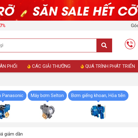
Góc
17%
ÂN PHỐI
CÁC GIẢI THƯỞNG
QUÁ TRÌNH PHÁT TRIỂN
 Panasonic
Máy bơm Selton
Bơm giếng khoan, Hỏa tiễn
á giảm dần