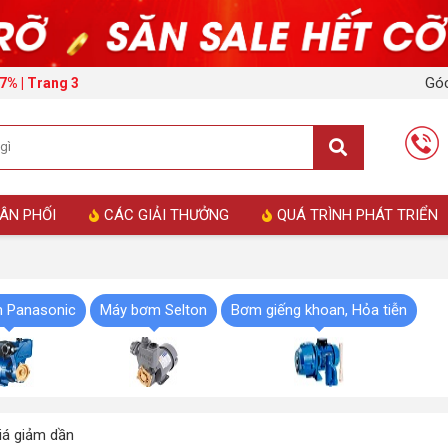
Góc
7% | Trang 3
ÂN PHỐI
CÁC GIẢI THƯỞNG
QUÁ TRÌNH PHÁT TRIỂN
 Panasonic
Máy bơm Selton
Bơm giếng khoan, Hỏa tiễn
á giảm dần