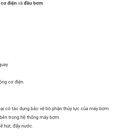
 cơ điện
và
đầu bơm
.
quay
ộng cơ điện.
oại có tác dụng bảo vệ bộ phận thủy lực của máy bơm.
bên trong hệ thống máy bơm.
 hút, đẩy nước.
.