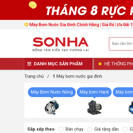
Máy Bơm Nước Gia Đình Chính Hãng | Giá Rẻ | Ưu Đãi 1
DANH MỤC SẢN PHẨM
HỆ THỐNG PH
Trang chủ
/
1
Máy bơm nước gia đình
Máy Bơm Nước Nóng
Máy bơm Hanil
Máy bơm
Sắp xếp theo
Bán chạy
Giá tăng dần
Gi