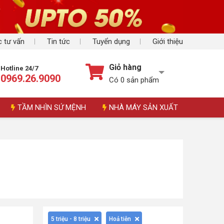
 tư vấn
Tin tức
Tuyển dụng
Giới thiệu
Giỏ hàng
Hotline 24/7
0969.26.9090
Có
0
sản phẩm
TẦM NHÌN SỨ MỆNH
NHÀ MÁY SẢN XUẤT
5 triệu - 8 triệu
Hoả tiễn