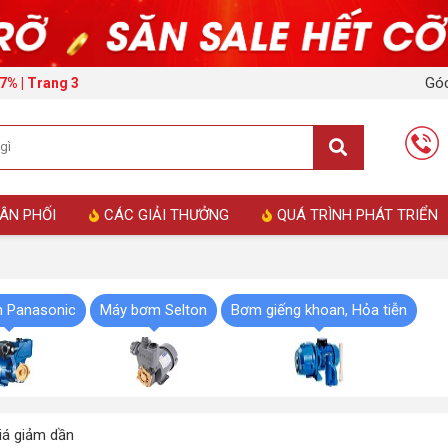
Góc
7% | Trang 3
ÂN PHỐI
CÁC GIẢI THƯỞNG
QUÁ TRÌNH PHÁT TRIỂN
 Panasonic
Máy bơm Selton
Bơm giếng khoan, Hỏa tiễn
á giảm dần