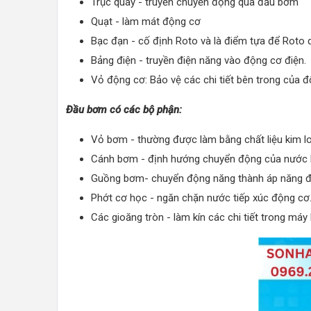
Trục quay - truyền chuyển động qua đầu bơm
Quạt - làm mát động cơ
Bạc đạn - cố định Roto và là điểm tựa để Roto 
Bảng điện - truyền điện năng vào động cơ điện.
Vỏ động cơ: Bảo vệ các chi tiết bên trong của đ
Đầu bơm có các bộ phận:
Vỏ bơm - thường được làm bằng chất liệu kim l
Cánh bơm - định hướng chuyển động của nước 
Guồng bơm- chuyển động năng thành áp năng để
Phớt cơ học - ngăn chặn nước tiếp xúc động cơ
Các gioăng tròn - làm kín các chi tiết trong má