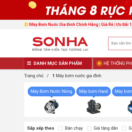
Máy Bơm Nước Gia Đình Chính Hãng | Giá Rẻ | Ưu Đãi 1
DANH MỤC SẢN PHẨM
HỆ THỐNG PH
Trang chủ
/
1
Máy bơm nước gia đình
Máy Bơm Nước Nóng
Máy bơm Hanil
Máy bơm
Sắp xếp theo
Bán chạy
Giá tăng dần
Gi