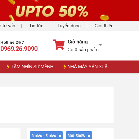
 tư vấn
Tin tức
Tuyển dụng
Giới thiệu
Giỏ hàng
Hotline 24/7
0969.26.9090
Có
0
sản phẩm
TẦM NHÌN SỨ MỆNH
NHÀ MÁY SẢN XUẤT
3 triệu - 5 triệu
300-500W