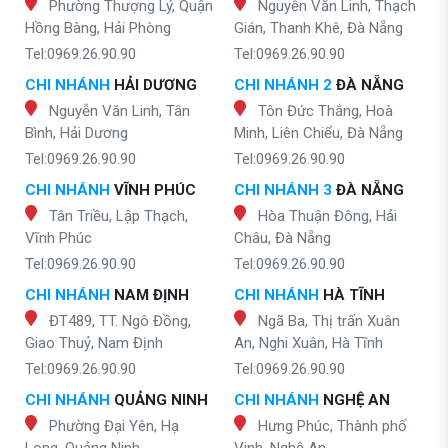
Phường Thượng Lý, Quận
Nguyễn Văn Linh, Thạch
Hồng Bàng, Hải Phòng
Gián, Thanh Khê, Đà Nẵng
Tel:0969.26.90.90
Tel:0969.26.90.90
CHI NHÁNH
HẢI DƯƠNG
CHI NHÁNH 2
ĐÀ NẴNG
Nguyễn Văn Linh, Tân
Tôn Đức Thắng, Hoà
Bình, Hải Dương
Minh, Liên Chiểu, Đà Nẵng
Tel:0969.26.90.90
Tel:0969.26.90.90
CHI NHÁNH
VĨNH PHÚC
CHI NHÁNH 3
ĐÀ NẴNG
Tân Triều, Lập Thạch,
Hòa Thuận Đông, Hải
Vĩnh Phúc
Châu, Đà Nẵng
Tel:0969.26.90.90
Tel:0969.26.90.90
CHI NHÁNH
NAM ĐỊNH
CHI NHÁNH
HÀ TĨNH
ĐT489, TT. Ngô Đồng,
Ngã Ba, Thị trấn Xuân
Giao Thuỷ, Nam Định
An, Nghi Xuân, Hà Tĩnh
Tel:0969.26.90.90
Tel:0969.26.90.90
CHI NHÁNH
QUẢNG NINH
CHI NHÁNH
NGHỆ AN
Phường Đại Yên, Hạ
Hưng Phúc, Thành phố