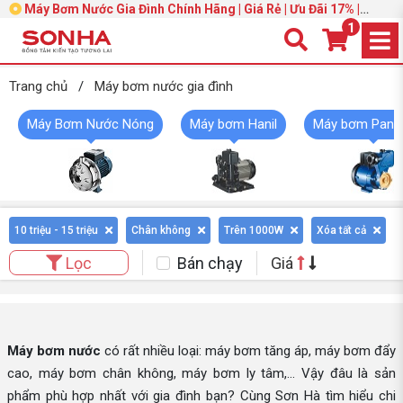
Máy Bơm Nước Gia Đình Chính Hãng | Giá Rẻ | Ưu Đãi 17% |
Trang 3
1
Trang chủ
/
Máy bơm nước gia đình
Máy Bơm Nước Nóng
Máy bơm Hanil
Máy bơm Pana
10 triệu - 15 triệu
Chân không
Trên 1000W
Xóa tất cả
Bán chạy
Giá
Lọc
Máy bơm nước
có rất nhiều loại: máy bơm tăng áp, máy bơm đẩy
cao, máy bơm chân không, máy bơm ly tâm,... Vậy đâu là sản
phẩm phù hợp nhất với gia đình bạn? Cùng Sơn Hà tìm hiểu chi