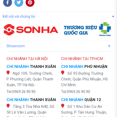
Kết nối với chúng tôi
Showroom
CHI NHÁNH TẠI HÀ NỘI :
CHI NHÁNH TẠI TP.HCM :
CHI NHÁNH
THANH XUÂN
CHI NHÁNH
PHÚ NHUẬN
Ngõ 109, Trường Chinh,
Số 95 Đường Trường
P. Phương Liệt, Quận Thanh
Chinh, Quận Phú Nhuận, Hồ
Xuân, TP Hà Nội
Chí Minh
Tel:0969.26.90.90
Tel:0969.26.90.90
CHI NHÁNH
THANH XUÂN
CHI NHÁNH
QUẬN 12
Tầng 3 Tòa Nhà N4D, Số
Số 1 Khu Dân Cư An
50 Lê Văn Lương, Quận
Sương, P. Tân Hưng Thuận,