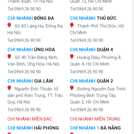
Thanh Xuân, TP Hà Nội
Quận 12, Hồ Chí Minh
Tel:0969.26.90.90
Tel:0969.26.90.90
CHI NHÁNH
ĐỐNG ĐA
CHI NHÁNH
THỦ ĐỨC
Số 83 Láng Hạ, Đống Đa,
Thành Phố Thủ Đức, Hồ
Hà Nội
Chí Minh
Tel:0969.26.90.90
Tel:0969.26.90.90
CHI NHÁNH
ỨNG HÒA
CHI NHÁNH
QUẬN 4
Số 40 Trần Đăng Ninh,
Hoàng Diệu, Phường 8,
Vân Đình, Ứng Hòa, Hà Nội
Quận 4, Hồ Chí Minh
Tel:0969.26.90.90
Tel:0969.26.90.90
CHI NHÁNH
GIA LÂM
CHI NHÁNH
QUẬN 2
Nguyễn Đức Thuận, tổ
Đường Nguyễn Duy Trinh,
dân phố Kiên Trung, TT. Trâu
Phường Bình Trưng Tây,
Quỳ, Hà Nội
Quận 2, Hồ Chí Minh
Tel:0969.26.90.90
Tel:0969.26.90.90
CHI NHÁNH MIỀN BẮC:
CHI NHÁNH MIỀN TRUNG:
CHI NHÁNH
HẢI PHÒNG
CHI NHÁNH 1
ĐÀ NẴNG